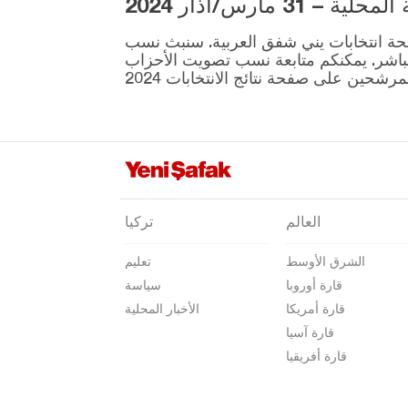
3 مارس/آذار 2024
أوردو
ية المقرر إجراؤها في 31 مارس موجودة على صفحة انتخابات يني شفق العربية. سنبث نسب
عثمانية
نطقة ونتائج الانتخابات بشكل مباشر. يمكنكم متابعة نسب تصويت الأحزاب
ريزا
صقاريا
صامسون
شانلي أورفا
سيرت
العالم
تركيا
سينوب
الشرق الأوسط
تعليم
شرناق
قارة أوروبا
سياسة
سيفاس
قارة أمريكا
الأخبار المحلية
تكيرداغ
قارة آسيا
قارة أفريقيا
توكات
طرابزون