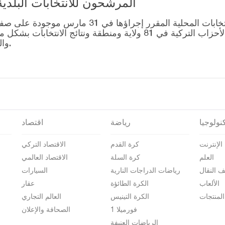
المرشحون للانتخابات البلدية المحلية – 1
قائمة رؤساء البلديات المرشحين للانتخابات المحل
التصويت للتحالفات التي أنشأتها الأحزاب التركية في 81 ولاية وم
والمرشحين على صفحة نتائج الانتخابات 2024.
نولوجيا
رياضة
اقتصاد
الإنترنت
كرة القدم
الاقتصاد التركي
العلم
كرة السلة
الاقتصاد العالمي
ف النقال
رياضات الدراجات النارية
السيارات
الألعاب
الكرة الطائؤة
عقار
المنتجات
الكرة التينيس
العالم التجاري
فورميلا 1
الصحافة والإعلان
الرياضات العنيفة