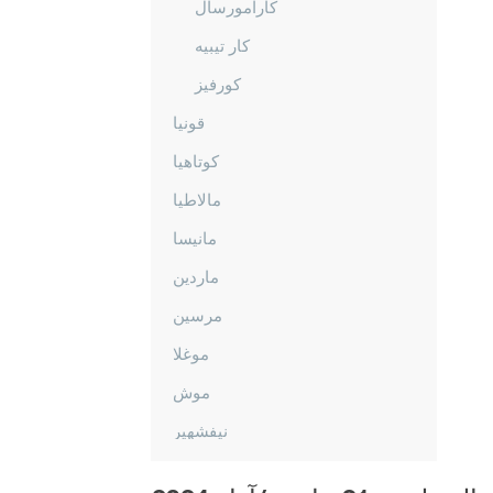
كارامورسال
كار تيبيه
كورفيز
قونيا
كوتاهيا
مالاطيا
مانيسا
ماردين
مرسين
موغلا
موش
نيفشهير
نيغدا