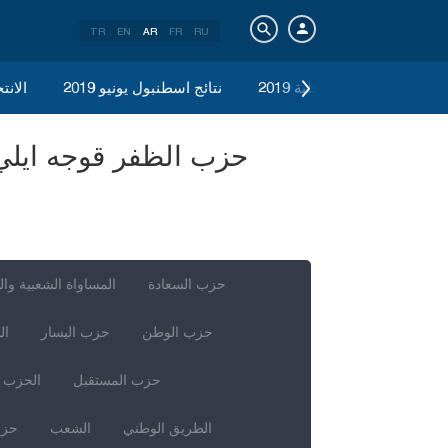
TR
EN
AR
FR
RU
الانتخابات المحلية 2019
نتائج اسطنبول يونيو 2019
الانتخ
حزب السعادة
المساواة الشعبية وال
حزب الوطن
حزب اليسار
ال
حزب المستقبل
الحزب ا
الطريق الوطني
الشعب
حزب