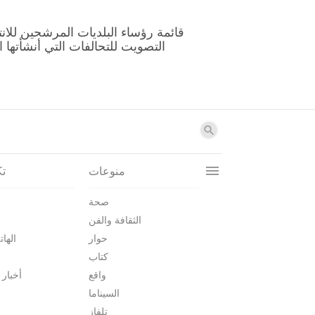
منوعات
تك
صحة
الثقافة والفن
حوار
الهات
كتاب
واقع
أخبار 
السيناما
تلفاز