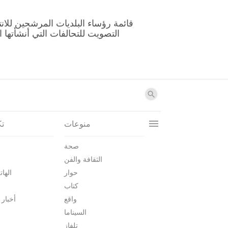
منوعات
تك
صحة
الثقافة والفن
حوار
الهات
كتاب
واقع
أخبار 
السيناما
تلفاز