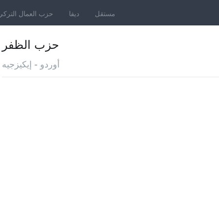
مستقل
ديفا
حزب العمال التركي
حزب الظفر
أوردو - إيكيزجيه