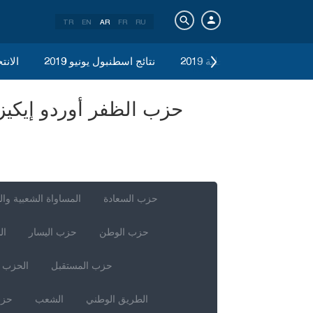
TR
EN
AR
FR
RU
الانتخابات المحلية 2019
نتائج اسطنبول يونيو 2019
الانتخ
حزب السعادة
المساواة الشعبية وال
حزب الوطن
حزب اليسار
ال
حزب المستقبل
الحزب ا
الطريق الوطني
الشعب
حزب