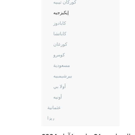
كوركان تيبيه
إيكيزجيه
كابادوز
كاباتشا
كورغان
كومرو
مسعودية
بيرشيمبيه
أولا بي
أونيه
عثمانية
ريزا
صقاريا