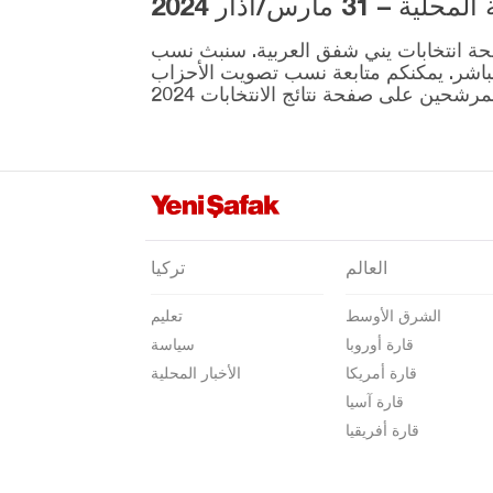
3 مارس/آذار 2024
صامسون
ية المقرر إجراؤها في 31 مارس موجودة على صفحة انتخابات يني شفق العربية. سنبث نسب
شانلي أورفا
نطقة ونتائج الانتخابات بشكل مباشر. يمكنكم متابعة نسب تصويت الأحزاب
سيرت
سينوب
شرناق
سيفاس
تكيرداغ
العالم
تركيا
توكات
الشرق الأوسط
تعليم
طرابزون
قارة أوروبا
سياسة
طونجالي
قارة أمريكا
الأخبار المحلية
أوشاك
قارة آسيا
قارة أفريقيا
فان
يالوفا