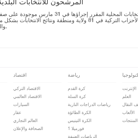
المرشحون للانتخابات البلدية المحلية – 1
قائمة رؤساء البلديات المرشحين للانتخابات المحل
التصويت للتحالفات التي أنشأتها الأحزاب التركية في 81 ولاية وم
والمرشحين على صفحة نتائج الانتخابات 2024.
نولوجيا
رياضة
اقتصاد
الإنترنت
كرة القدم
الاقتصاد التركي
العلم
كرة السلة
الاقتصاد العالمي
ف النقال
رياضات الدراجات النارية
السيارات
الألعاب
الكرة الطائؤة
عقار
المنتجات
الكرة التينيس
العالم التجاري
فورميلا 1
الصحافة والإعلان
الرياضات العنيفة