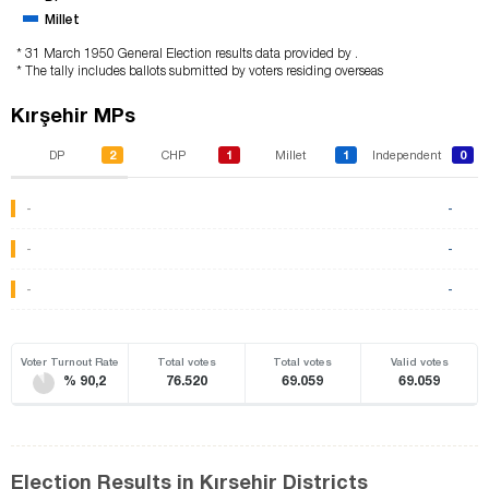
Millet
* 31 March 1950 General Election results data provided by .
* The tally includes ballots submitted by voters residing overseas
Kırşehir MPs
2
1
1
0
DP
CHP
Millet
Independent
-
-
-
-
-
-
Voter Turnout Rate
Total votes
Total votes
Valid votes
% 90,2
76.520
69.059
69.059
Election Results in Kırşehir Districts