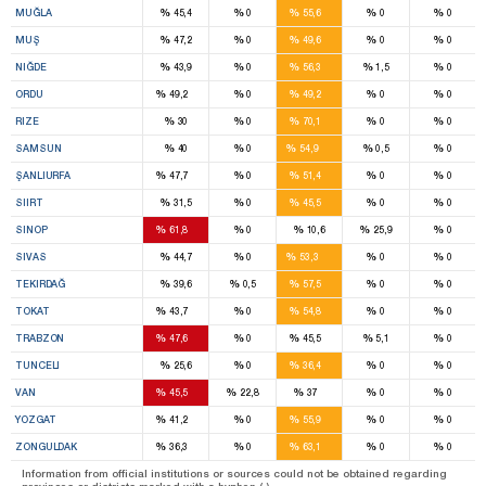
%
%
%
%
%
MUĞLA
45,4
0
55,6
0
0
2
%
%
%
%
%
MUŞ
47,2
0
49,6
0
0
8
%
%
%
%
%
NIĞDE
43,9
0
56,3
1,5
0
6
2
%
%
%
%
%
ORDU
49,2
0
49,2
0
0
6
%
%
%
%
%
RIZE
30
0
70,1
0
0
10
%
%
%
%
%
SAMSUN
40
0
54,9
0,5
0
1
6
%
%
%
%
%
ŞANLIURFA
47,7
0
51,4
0
0
4
%
%
%
%
%
SIIRT
31,5
0
45,5
0
0
5
%
%
%
%
%
SINOP
61,8
0
10,6
25,9
0
12
%
%
%
%
%
SIVAS
44,7
0
53,3
0
0
5
%
%
%
%
%
TEKIRDAĞ
39,6
0,5
57,5
0
0
1
8
%
%
%
%
%
TOKAT
43,7
0
54,8
0
0
9
3
%
%
%
%
%
TRABZON
47,6
0
45,5
5,1
0
2
%
%
%
%
%
TUNCELI
25,6
0
36,4
0
0
2
1
%
%
%
%
%
VAN
45,5
22,8
37
0
0
1
6
%
%
%
%
%
YOZGAT
41,2
0
55,9
0
0
1
9
%
%
%
%
%
ZONGULDAK
36,3
0
63,1
0
0
Information from official institutions or sources could not be obtained regarding