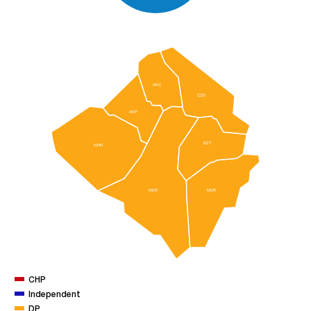
AKÇ
ÇÇD
AKP
BZT
KMN
MER
MCR
CHP
Independent
DP