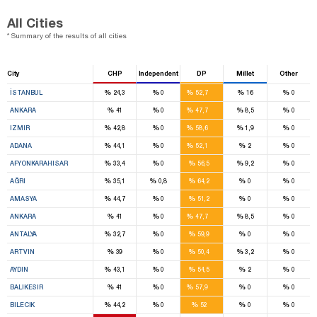
All Cities
* Summary of the results of all cities
City
CHP
Independent
DP
Millet
Other
27
%
%
%
%
%
İSTANBUL
24,3
0
52,7
16
0
18
%
%
%
%
%
ANKARA
41
0
47,7
8,5
0
17
%
%
%
%
%
IZMIR
42,8
0
58,6
1,9
0
11
%
%
%
%
%
ADANA
44,1
0
52,1
2
0
9
%
%
%
%
%
AFYONKARAHISAR
33,4
0
56,5
9,2
0
3
%
%
%
%
%
AĞRI
35,1
0,8
64,2
0
0
4
%
%
%
%
%
AMASYA
44,7
0
51,2
0
0
18
%
%
%
%
%
ANKARA
41
0
47,7
8,5
0
7
%
%
%
%
%
ANTALYA
32,7
0
59,9
0
0
5
%
%
%
%
%
ARTVIN
39
0
50,4
3,2
0
7
%
%
%
%
%
AYDIN
43,1
0
54,5
2
0
13
%
%
%
%
%
BALIKESIR
41
0
57,9
0
0
4
%
%
%
%
%
BILECIK
44,2
0
52
0
0
2