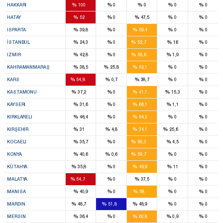
%
%
%
%
%
HAKKARI
100
0
0
0
0
6
%
%
%
%
%
HATAY
52
0
47,5
0
0
5
%
%
%
%
%
ISPARTA
39,8
0
59,4
0
0
27
%
%
%
%
%
İSTANBUL
24,3
0
52,7
16
0
17
%
%
%
%
%
IZMIR
42,8
0
58,6
1,9
0
7
%
%
%
%
%
KAHRAMANMARAŞ
38,5
25,8
52,1
0
0
10
%
%
%
%
%
KARS
54,8
0,7
38,7
0
0
1
9
%
%
%
%
%
KASTAMONU
37,2
0
41,1
15,3
0
9
%
%
%
%
%
KAYSERI
31,6
0
66,1
1,1
0
5
%
%
%
%
%
KIRKLARELI
46,4
0
54,3
0
0
1
2
1
%
%
%
%
%
KIRŞEHIR
31
4,8
34,1
25,6
0
11
%
%
%
%
%
KOCAELI
35,7
0
58,3
4,5
0
17
%
%
%
%
%
KONYA
40,6
0,6
59,7
0
0
1
9
%
%
%
%
%
KÜTAHYA
35,8
0
49,9
11
0
11
%
%
%
%
%
MALATYA
54,7
0
37,5
0
0
12
%
%
%
%
%
MANISA
40,9
0
58
0
0
3
1
3
%
%
%
%
%
MARDIN
48,7
51,8
48,9
0
0
7
%
%
%
%
%
MERSIN
36,4
0
60,8
0,9
0
6