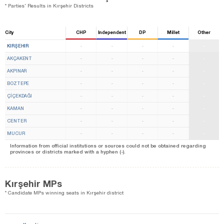
* Parties' Results in Kırşehir Districts
City
CHP
Independent
DP
Millet
Other
KIRŞEHIR
-
-
-
-
-
AKÇAKENT
-
-
-
-
-
AKPINAR
-
-
-
-
-
BOZTEPE
-
-
-
-
-
ÇİÇEKDAĞI
-
-
-
-
-
KAMAN
-
-
-
-
-
CENTER
-
-
-
-
-
MUCUR
-
-
-
-
-
Information from official institutions or sources could not be obtained regarding
provinces or districts marked with a hyphen (-).
Kırşehir MPs
* Candidate MPs winning seats in Kırşehir district