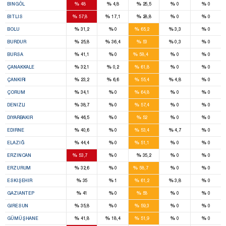
%
%
%
%
%
BINGÖL
48
4,8
25,5
0
0
2
%
%
%
%
%
BITLIS
57,8
17,1
28,8
0
0
7
%
%
%
%
%
BOLU
31,2
0
65,2
3,3
0
3
%
%
%
%
%
BURDUR
25,8
36,4
53
0,3
0
12
%
%
%
%
%
BURSA
41,1
0
58,4
0
0
8
%
%
%
%
%
ÇANAKKALE
32,1
0,2
61,8
0
0
5
%
%
%
%
%
ÇANKIRI
23,2
6,6
55,4
4,8
0
8
%
%
%
%
%
ÇORUM
34,1
0
64,8
0
0
8
%
%
%
%
%
DENIZLI
38,7
0
57,4
0
0
7
%
%
%
%
%
DIYARBAKIR
46,5
0
52
0
0
5
%
%
%
%
%
EDIRNE
40,6
0
53,4
4,7
0
5
%
%
%
%
%
ELAZIĞ
44,4
0
51,1
0
0
5
%
%
%
%
%
ERZINCAN
53,7
0
35,2
0
0
10
%
%
%
%
%
ERZURUM
32,6
0
58,7
0
0
6
%
%
%
%
%
ESKIŞEHIR
35
1
61,2
3,8
0
7
%
%
%
%
%
GAZIANTEP
41
0
58
0
0
8
%
%
%
%
%
GIRESUN
35,8
0
59,3
0
0
6
%
%
%
%
%
GÜMÜŞHANE
41,8
18,4
51,9
0
0
1