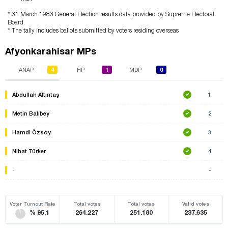
* 31 March 1983 General Election results data provided by Supreme Electoral
Board.
* The tally includes ballots submitted by voters residing overseas
Afyonkarahisar MPs
4
1
0
ANAP
HP
MDP
Abdullah Altıntaş
1
Metin Balıbey
2
Hamdi Özsoy
3
Nihat Türker
4
-
-
Voter Turnout Rate
Total votes
Total votes
Valid votes
% 95,1
264.227
251.180
237.635