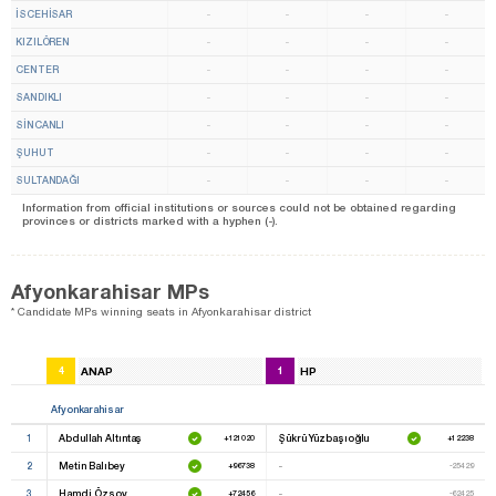
İSCEHİSAR
-
-
-
-
KIZILÖREN
-
-
-
-
CENTER
-
-
-
-
SANDIKLI
-
-
-
-
SİNCANLI
-
-
-
-
ŞUHUT
-
-
-
-
SULTANDAĞI
-
-
-
-
Information from official institutions or sources could not be obtained regarding
provinces or districts marked with a hyphen (-).
Afyonkarahisar MPs
* Candidate MPs winning seats in Afyonkarahisar district
4
ANAP
1
HP
Afyonkarahisar
1
Abdullah Altıntaş
Şükrü Yüzbaşıoğlu
+121020
+12238
2
Metin Balıbey
-
+96738
-25429
3
Hamdi Özsoy
-
+72456
-62425