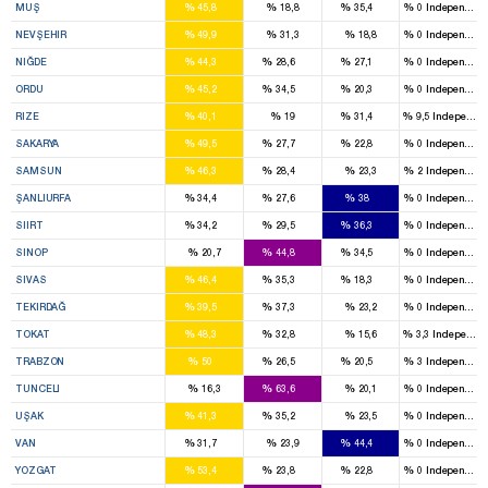
%
%
%
%
MUŞ
45,8
18,8
35,4
0
Independent
3
%
%
%
%
NEVŞEHIR
49,9
31,3
18,8
0
Independent
3
1
1
%
%
%
%
NIĞDE
44,3
28,6
27,1
0
Independent
3
2
1
%
%
%
%
ORDU
45,2
34,5
20,3
0
Independent
2
2
%
%
%
%
RIZE
40,1
19
31,4
9,5
Independen
3
1
1
%
%
%
%
SAKARYA
49,5
27,7
22,8
0
Independent
6
2
%
%
%
%
SAMSUN
46,3
28,4
23,3
2
Independent
2
1
2
%
%
%
%
ŞANLIURFA
34,4
27,6
38
0
Independent
1
1
2
%
%
%
%
SIIRT
34,2
29,5
36,3
0
Independent
2
1
%
%
%
%
SINOP
20,7
44,8
34,5
0
Independent
3
3
1
%
%
%
%
SIVAS
46,4
35,3
18,3
0
Independent
2
2
%
%
%
%
TEKIRDAĞ
39,5
37,3
23,2
0
Independent
4
2
%
%
%
%
TOKAT
48,3
32,8
15,6
3,3
Independen
3
2
1
%
%
%
%
TRABZON
50
26,5
20,5
3
Independent
2
%
%
%
%
TUNCELI
16,3
63,6
20,1
0
Independent
2
1
%
%
%
%
UŞAK
41,3
35,2
23,5
0
Independent
2
2
%
%
%
%
VAN
31,7
23,9
44,4
0
Independent
3
1
1
%
%
%
%
YOZGAT
53,4
23,8
22,8
0
Independent
3
4
1