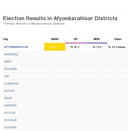
Election Results in Afyonkarahisar Districts
* Parties' Results in Afyonkarahisar Districts
City
ANAP
HP
MDP
Other
4
1
%
%
%
%
AFYONKARAHISAR
61.1
20.4
15.6
2.9
Independen
BAŞMAKÇI
-
-
-
-
BAYAT
-
-
-
-
BOLVADİN
-
-
-
-
ÇAY
-
-
-
-
ÇOBANLAR
-
-
-
-
DAZKIRI
-
-
-
-
DİNAR
-
-
-
-
EMİRDAĞ
-
-
-
-
EVCİLER
-
-
-
-
HOCALAR
-
-
-
-
İHSANİYE
-
-
-
-