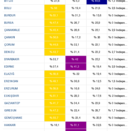
%
%
%
%
BITLIS
27,8
5,3
65,6
1,3
Independen
4
1
%
%
%
%
BOLU
56
19,4
21,8
2,8
Independen
3
%
%
%
%
BURDUR
53,1
31,3
15,6
0
Independent
6
2
2
%
%
%
%
BURSA
47,4
26,7
25,9
0
Independent
2
1
1
%
%
%
%
ÇANAKKALE
45,4
26,6
25,1
2,9
Independen
3
%
%
%
%
ÇANKIRI
56,8
17,2
26
0
Independent
2
2
1
%
%
%
%
ÇORUM
44,8
32,1
23,1
0
Independent
2
2
1
%
%
%
%
DENIZLI
42,7
31,4
23,2
2,7
Independen
2
3
2
%
%
%
%
DIYARBAKIR
32,7
42
25,3
0
Independent
2
2
%
%
%
%
EDIRNE
37,4
41,3
18,4
2,9
Independen
4
%
%
%
%
ELAZIĞ
58,6
22
19,4
0
Independent
2
1
%
%
%
%
ERZINCAN
49,1
36,6
12,5
1,8
Independen
4
1
2
%
%
%
%
ERZURUM
58,8
16,6
24,6
0
Independent
3
2
%
%
%
%
ESKIŞEHIR
51,1
29,3
17,6
2
Independent
3
2
2
%
%
%
%
GAZIANTEP
41,7
34,4
23,9
0
Independent
3
1
1
%
%
%
%
GIRESUN
47,2
22,4
28,7
1,7
Independen
3
%
%
%
%
GÜMÜŞHANE
55,7
23,4
20,9
0
Independent
2
%
%
%
%
HAKKARI
16,1
51,1
32,8
0
Independent
2
3
2