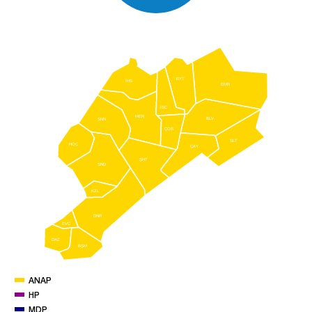
BYT
İHS
EMR
İSC
MER
BLV
SNN
ÇOB
SLT
HOC
ÇAY
ŞHT
SND
KZL
DNR
EVC
DAZ
BŞM
ANAP
HP
MDP