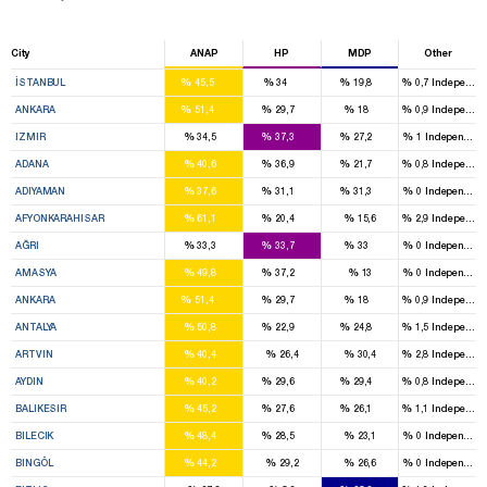
City
ANAP
HP
MDP
Other
17
13
6
%
%
%
%
İSTANBUL
45,5
34
19,8
0,7
Independen
14
6
2
%
%
%
%
ANKARA
51,4
29,7
18
0,9
Independen
5
8
3
%
%
%
%
IZMIR
34,5
37,3
27,2
1
Independent
5
5
2
%
%
%
%
ADANA
40,6
36,9
21,7
0,8
Independen
2
1
1
%
%
%
%
ADIYAMAN
37,6
31,1
31,3
0
Independent
4
1
%
%
%
%
AFYONKARAHISAR
61,1
20,4
15,6
2,9
Independen
1
2
1
%
%
%
%
AĞRI
33,3
33,7
33
0
Independent
2
2
%
%
%
%
AMASYA
49,8
37,2
13
0
Independent
14
6
2
%
%
%
%
ANKARA
51,4
29,7
18
0,9
Independen
4
1
2
%
%
%
%
ANTALYA
50,8
22,9
24,8
1,5
Independen
3
%
%
%
%
ARTVIN
40,4
26,4
30,4
2,8
Independen
2
2
2
%
%
%
%
AYDIN
40,2
29,6
29,4
0,8
Independen
3
2
2
%
%
%
%
BALIKESIR
45,2
27,6
26,1
1,1
Independen
1
1
%
%
%
%
BILECIK
48,4
28,5
23,1
0
Independent
2
%
%
%
%
BINGÖL
44,2
29,2
26,6
0
Independent
3