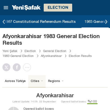
ELECTION
1987 Constitutional Referendum Results
1983 General E
Afyonkarahisar 1983 General Election
Results
Yeni Şafak
Election
General Election
1983 General Election
Afyonkarahisar
Election Results
Across Türkiye
Cities
Regions
Afyonkarahisar
%100
Latest Update: 14:09, 22 September
Opened ballot boxes:
Opened ballot boxes