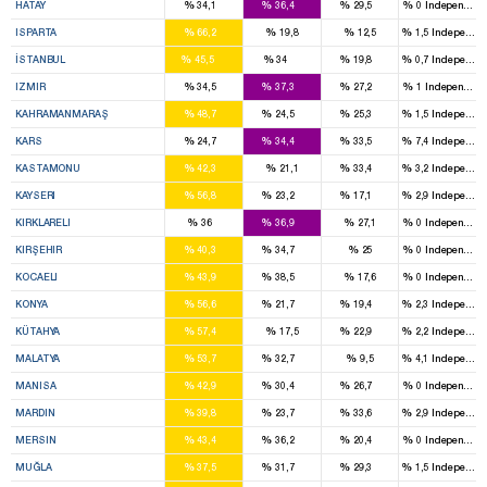
%
%
%
%
HATAY
34,1
36,4
29,5
0
Independent
4
%
%
%
%
ISPARTA
66,2
19,8
12,5
1,5
Independen
17
13
6
%
%
%
%
İSTANBUL
45,5
34
19,8
0,7
Independen
5
8
3
%
%
%
%
IZMIR
34,5
37,3
27,2
1
Independent
3
1
2
%
%
%
%
KAHRAMANMARAŞ
48,7
24,5
25,3
1,5
Independen
2
2
2
%
%
%
%
KARS
24,7
34,4
33,5
7,4
Independen
2
2
%
%
%
%
KASTAMONU
42,3
21,1
33,4
3,2
Independen
4
2
1
%
%
%
%
KAYSERI
56,8
23,2
17,1
2,9
Independen
1
2
%
%
%
%
KIRKLARELI
36
36,9
27,1
0
Independent
2
1
%
%
%
%
KIRŞEHIR
40,3
34,7
25
0
Independent
3
2
%
%
%
%
KOCAELI
43,9
38,5
17,6
0
Independent
8
3
2
%
%
%
%
KONYA
56,6
21,7
19,4
2,3
Independen
4
1
%
%
%
%
KÜTAHYA
57,4
17,5
22,9
2,2
Independen
4
2
%
%
%
%
MALATYA
53,7
32,7
9,5
4,1
Independen
5
2
1
%
%
%
%
MANISA
42,9
30,4
26,7
0
Independent
2
1
2
%
%
%
%
MARDIN
39,8
23,7
33,6
2,9
Independen
3
3
1
%
%
%
%
MERSIN
43,4
36,2
20,4
0
Independent
2
1
1
%
%
%
%
MUĞLA
37,5
31,7
29,3
1,5
Independen
2
1