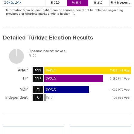
%
%
%
%
ZONGULDAK
36,9
38,9
24,2
0
Independent
Information from official institutions or sources could not be obtained regarding
provinces or districts marked with a hyphen (-).
Detailed Türkiye Election Results
Opened ballot boxes
%100
ANAP
211
%45,1
%45,1
7.833.148
7.833.148
Vote
Vote
HP
117
%30,5
%30,5
5.285.814
5.285.814
Vote
Vote
MDP
71
%23,3
%23,3
4.036.970
4.036.970
Vote
Vote
Independent
0
%1,1
%1,1
195.588
195.588
Vote
Vote