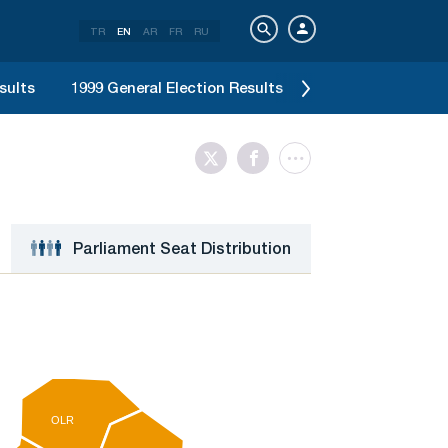
TR
EN
AR
FR
RU
sults
1999 General Election Results
1995 General Elec
Parliament Seat Distribution
OLR