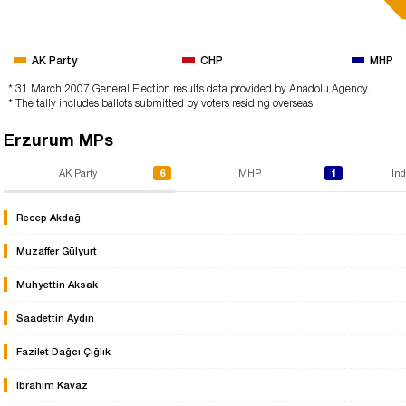
AK Party
CHP
MHP
* 31 March 2007 General Election results data provided by Anadolu Agency.
* The tally includes ballots submitted by voters residing overseas
Erzurum MPs
6
1
AK Party
MHP
In
Recep Akdağ
Muzaffer Gülyurt
Muhyettin Aksak
Saadettin Aydın
Fazilet Dağcı Çığlık
Ibrahim Kavaz