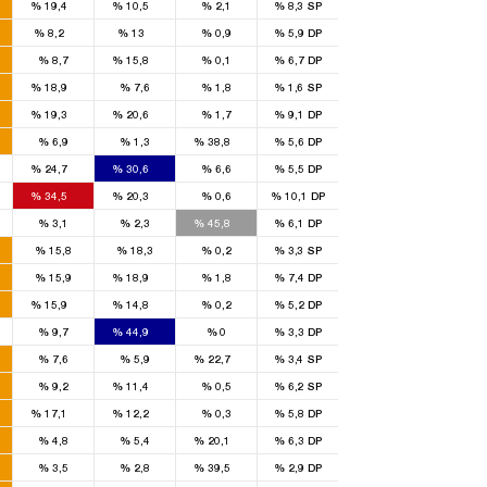
%
19,4
%
10,5
%
2,1
%
8,3
SP
1
2
%
8,2
%
13
%
0,9
%
5,9
DP
1
%
8,7
%
15,8
%
0,1
%
6,7
DP
1
%
18,9
%
7,6
%
1,8
%
1,6
SP
2
3
%
19,3
%
20,6
%
1,7
%
9,1
DP
2
%
6,9
%
1,3
%
38,8
%
5,6
DP
4
4
%
24,7
%
30,6
%
6,6
%
5,5
DP
3
1
%
34,5
%
20,3
%
0,6
%
10,1
DP
2
%
3,1
%
2,3
%
45,8
%
6,1
DP
%
15,8
%
18,3
%
0,2
%
3,3
SP
1
%
15,9
%
18,9
%
1,8
%
7,4
DP
1
1
%
15,9
%
14,8
%
0,2
%
5,2
DP
2
%
9,7
%
44,9
%
0
%
3,3
DP
1
%
7,6
%
5,9
%
22,7
%
3,4
SP
1
%
9,2
%
11,4
%
0,5
%
6,2
SP
2
1
%
17,1
%
12,2
%
0,3
%
5,8
DP
2
%
4,8
%
5,4
%
20,1
%
6,3
DP
1
%
3,5
%
2,8
%
39,5
%
2,9
DP
1