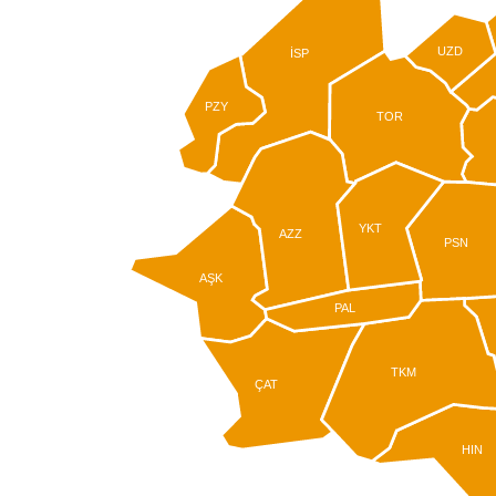
UZD
İSP
PZY
TOR
YKT
AZZ
PSN
AŞK
PAL
TKM
ÇAT
HIN