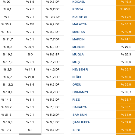
%
20
%
1,8
%
9,8
DP
KOCAELI
%
49,3
13
%
6,1
%
9,3
%
3,2
DP
KONYA
%
65,3
5
%
11
%
0,1
%
13,9
DP
KÜTAHYA
%
62,4
3
6
%
25,9
%
2,8
%
9,9
DP
MALATYA
%
66,7
1
5
%
15,8
%
0,7
%
8,9
DP
MANISA
%
40,9
4
%
21,7
%
0,1
%
7,7
DP
MARDIN
%
44,1
2
4
%
0,9
%
39,4
%
5,8
DP
MERSIN
%
27,2
2
%
19,3
%
0
%
8,6
SP
MUĞLA
%
26,3
2
%
17,9
%
0,1
%
7,7
DP
MUŞ
%
38,6
3
%
2,5
%
14,3
%
4,2
DP
NEVŞEHIR
%
55,7
1
2
%
5,7
%
21,8
%
1,7
DP
NIĞDE
%
48,6
5
%
12,2
%
1,4
%
6,6
DP
ORDU
%
55,8
2
%
18,6
%
0,1
%
9,7
DP
OSMANIYE
%
38,7
3
2
%
14,3
%
1,1
%
5,6
DP
RIZE
%
53,7
1
5
%
20,7
%
0,1
%
7,5
DP
SAKARYA
%
53,1
1
6
%
21,6
%
0,1
%
5,2
DP
SAMSUN
%
57,9
9
%
10,8
%
0,1
%
3,8
DP
ŞANLIURFA
%
59,8
1
2
%
17,7
%
1
%
8,8
DP
SIIRT
%
48,8
4
2