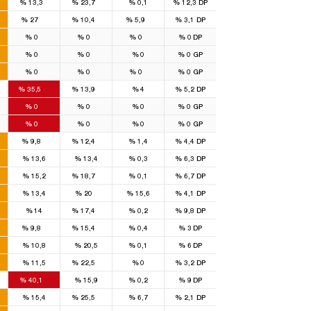
%
13,3
%
23,7
%
0,1
%
12,3
DP
22
7
2
%
27
%
10,4
%
5,9
%
3,1
DP
8
2
1
%
0
%
0
%
0
%
0
DP
7
2
%
0
%
0
%
0
%
0
GP
7
3
1
%
0
%
0
%
0
%
0
GP
11
4
%
35,5
%
13,9
%
4
%
5,2
DP
5
2
%
0
%
0
%
0
%
0
GP
6
2
%
0
%
0
%
0
%
0
GP
1
1
%
9,8
%
12,4
%
1,4
%
4,4
DP
%
13,6
%
13,4
%
0,3
%
6,3
DP
1
%
15,2
%
18,7
%
0,1
%
6,7
DP
1
%
13,4
%
20
%
15,6
%
4,1
DP
1
%
14
%
17,4
%
0,2
%
9,8
DP
1
1
%
9,8
%
15,4
%
0,4
%
3
DP
%
10,8
%
20,5
%
0,1
%
6
DP
1
%
11,5
%
22,5
%
0
%
3,2
DP
2
%
40,1
%
15,9
%
0,2
%
9
DP
1
%
15,4
%
25,5
%
6,7
%
2,1
DP
2
1