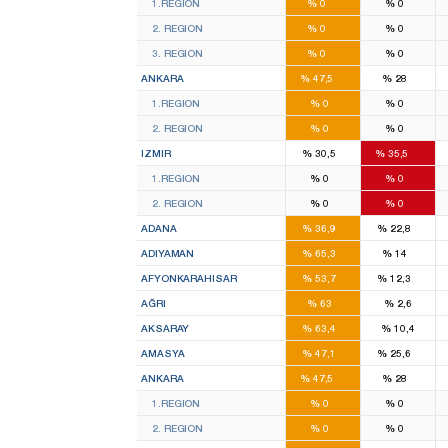
1.REGION
%
0
%
0
12
7
2. REGION
%
0
%
0
14
7
3. REGION
%
0
%
0
16
9
ANKARA
%
47,5
%
28
8
5
1.REGION
%
0
%
0
8
4
2. REGION
%
0
%
0
9
11
IZMIR
%
30,5
%
35,5
5
5
1.REGION
%
0
%
0
4
6
2. REGION
%
0
%
0
6
4
ADANA
%
36,9
%
22,8
4
1
ADIYAMAN
%
65,3
%
14
5
1
AFYONKARAHISAR
%
53,7
%
12,3
5
AĞRI
%
63
%
2,6
3
AKSARAY
%
63,4
%
10,4
2
1
AMASYA
%
47,1
%
25,6
16
9
ANKARA
%
47,5
%
28
8
5
1.REGION
%
0
%
0
8
4
2. REGION
%
0
%
0
5
5