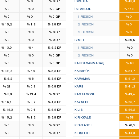
%
0
%
0
%
0
DP
ISPARTA
%
43,9
2
39
%
0
%
0
%
0
GP
İSTANBUL
%
45,2
3
1
13
%
0
%
0
%
0
GP
1.REGION
%
0
4
12
%
15,2
%
1,2
%
2,8
DP
2. REGION
%
0
2
14
%
0
%
0
%
0
DP
3. REGION
%
0
2
9
%
0
%
0
%
0
DP
IZMIR
%
30,5
4
5
%
13,9
%
4
%
5,2
DP
1.REGION
%
0
2
4
%
0
%
0
%
0
GP
2. REGION
%
0
2
6
%
0
%
0
%
0
GP
KAHRAMANMARAŞ
%
68
4
3
%
22,9
%
5,9
%
5,3
DP
KARABÜK
%
54,7
2
%
5,2
%
8
%
3,5
DP
KARAMAN
%
51,3
1
2
%
21
%
0,3
%
6,8
DP
KARS
%
41,2
3
%
3,9
%
24,4
%
3
DP
KASTAMONU
%
49,4
1
6
%
16,1
%
0,7
%
4,3
DP
KAYSERI
%
65,7
2
%
15,3
%
0,4
%
5,5
DP
KILIS
%
56,2
4
3
%
15,2
%
1,2
%
2,8
DP
KIRIKKALE
%
58
2
1
%
0
%
0
%
0
DP
KIRKLARELI
%
20,2
2
2
%
0
%
0
%
0
DP
KIRŞEHIR
%
44,3
3
6