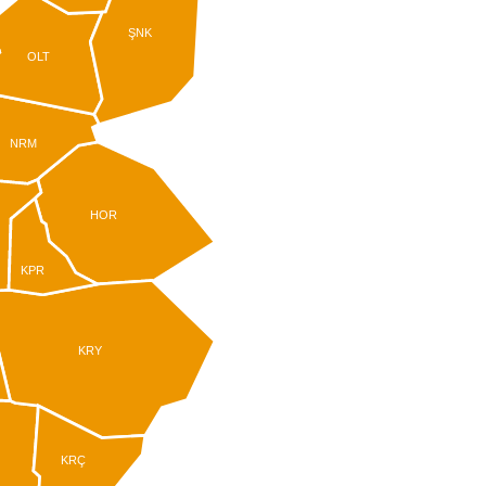
ŞNK
OLT
NRM
HOR
KPR
KRY
KRÇ