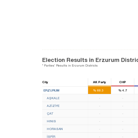
Election Results in Erzurum Distri
* Parties' Results in Erzurum Districts
City
AK Party
CHP
6
ERZURUM
%
68.3
%
4.7
AŞKALE
-
-
AZİZİYE
-
-
ÇAT
-
-
HINIS
-
-
HORASAN
-
-
İSPİR
-
-