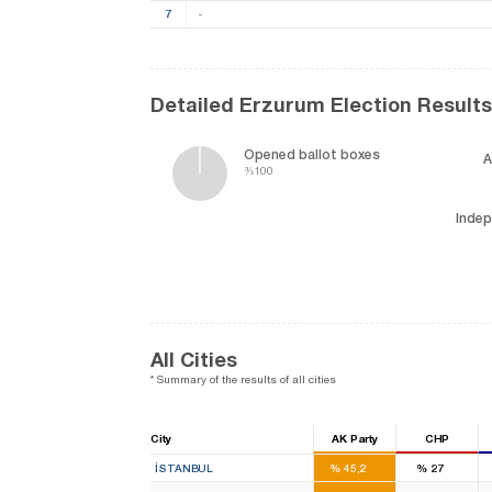
7
-
Detailed Erzurum Election Results
Opened ballot boxes
A
%100
Inde
All Cities
* Summary of the results of all cities
City
AK Party
CHP
39
22
İSTANBUL
%
45,2
%
27
13
8