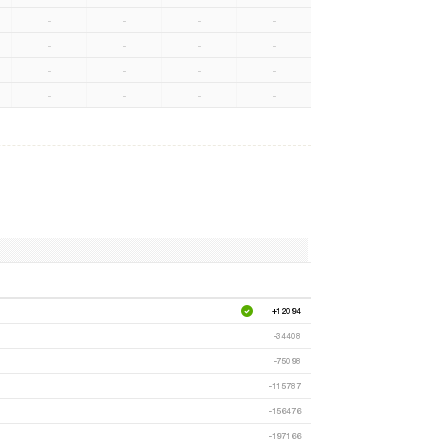
-
-
-
-
-
-
-
-
-
-
-
-
-
-
-
-
+12094
-34408
-75098
-115787
-156476
-197166