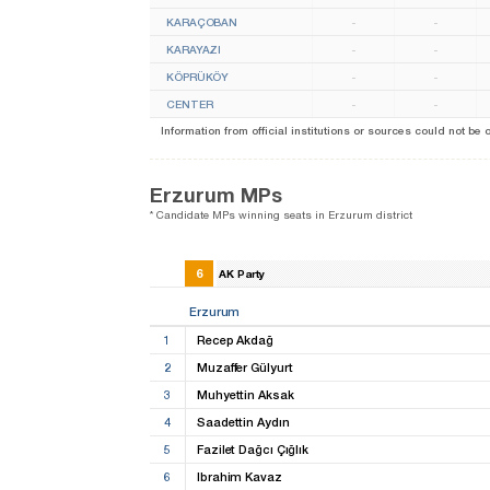
KARAÇOBAN
-
-
KARAYAZI
-
-
KÖPRÜKÖY
-
-
CENTER
-
-
Information from official institutions or sources could not be
Erzurum MPs
* Candidate MPs winning seats in Erzurum district
6
AK Party
Erzurum
1
Recep Akdağ
2
Muzaffer Gülyurt
3
Muhyettin Aksak
4
Saadettin Aydın
5
Fazilet Dağcı Çığlık
6
Ibrahim Kavaz