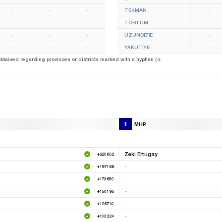
-
-
-
TEKMAN
-
-
-
-
TORTUM
-
-
-
-
UZUNDERE
-
-
-
-
YAKUTİYE
-
 obtained regarding provinces or districts marked with a hyphen (-).
1
MHP
Zeki Ertugay
+220652
-
+197166
-
+173680
-
+150195
-
+126710
-
+103224