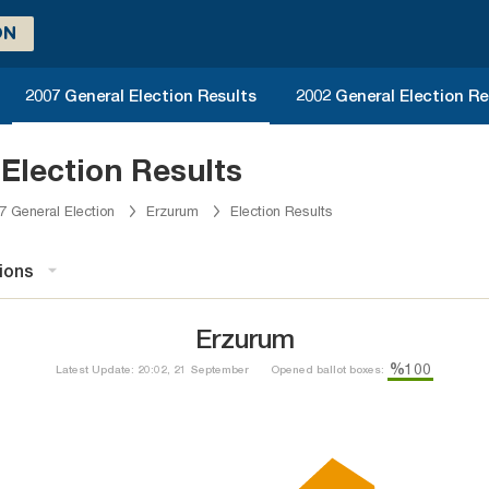
ON
2007 General Election Results
2002 General Election Re
Election Results
7 General Election
Erzurum
Election Results
ions
Erzurum
%100
Latest Update: 20:02, 21 September
Opened ballot boxes: