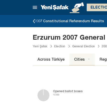
ELECTI
erendum Results
2007 Constitutional Referendum Results
Erzurum 2007 General 
Yeni Şafak
Election
General Election
200
Across Türkiye
Cities
Reg
Opened ballot boxes
%100