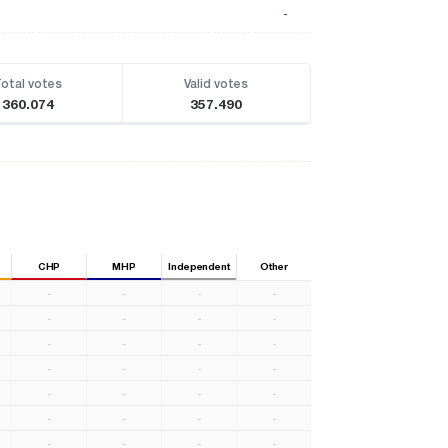
-
otal votes
Valid votes
360.074
357.490
CHP
MHP
Independent
Other
-
-
-
-
-
-
-
-
-
-
-
-
-
-
-
-
-
-
-
-
-
-
-
-
-
-
-
-