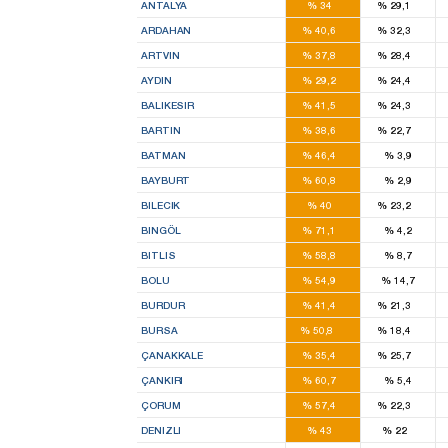
ANTALYA
%
34
%
29,1
1
1
ARDAHAN
%
40,6
%
32,3
1
1
ARTVIN
%
37,8
%
28,4
3
2
AYDIN
%
29,2
%
24,4
5
2
BALIKESIR
%
41,5
%
24,3
1
1
BARTIN
%
38,6
%
22,7
2
BATMAN
%
46,4
%
3,9
2
BAYBURT
%
60,8
%
2,9
1
1
BILECIK
%
40
%
23,2
3
BINGÖL
%
71,1
%
4,2
3
BITLIS
%
58,8
%
8,7
3
BOLU
%
54,9
%
14,7
2
1
BURDUR
%
41,4
%
21,3
10
3
BURSA
%
50,8
%
18,4
2
1
ÇANAKKALE
%
35,4
%
25,7
2
ÇANKIRI
%
60,7
%
5,4
4
1
ÇORUM
%
57,4
%
22,3
4
2
DENIZLI
%
43
%
22
6