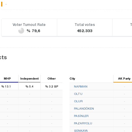
-
Voter Turnout Rate
Total votes
T
% 79,6
452.333
cts
MHP
Independent
Other
City
AK Party
1
%
13.1
%
5.4
%
3.2
SP
NARMAN
-
-
-
-
OLTU
-
-
-
-
OLUR
-
-
-
-
PALANDÖKEN
-
-
-
-
PASİNLER
-
-
-
-
PAZARYOLU
-
-
-
-
ŞENKAYA
-