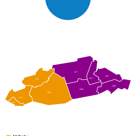
DİY
SRT
BAT
ADY
ŞRK
MRD
ŞAN
GAZ
KLS