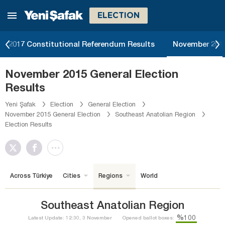
ELECTION
2017 Constitutional Referendum Results
November 2015
November 2015 General Election
Results
Yeni Şafak
Election
General Election
November 2015 General Election
Southeast Anatolian Region
Election Results
Across Türkiye
Cities
Regions
World
Southeast Anatolian Region
%100
Latest Update: 12:30, 3 November
Opened ballot boxes: