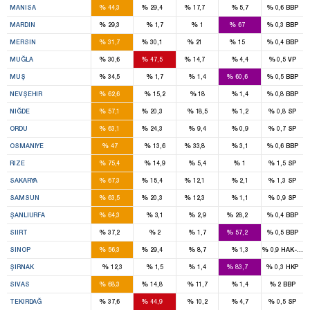
%
%
%
%
%
MANISA
44,3
29,4
17,7
5,7
0,6
BBP
2
4
%
%
%
%
%
MARDIN
29,3
1,7
1
67
0,3
BBP
4
4
2
1
%
%
%
%
%
MERSIN
31,7
30,1
21
15
0,4
BBP
2
3
1
%
%
%
%
%
MUĞLA
30,6
47,5
14,7
4,4
0,5
VP
1
2
%
%
%
%
%
MUŞ
34,5
1,7
1,4
60,6
0,5
BBP
3
%
%
%
%
%
NEVŞEHIR
62,6
15,2
18
1,4
0,8
BBP
2
1
%
%
%
%
%
NIĞDE
57,1
20,3
18,5
1,2
0,8
SP
4
1
%
%
%
%
%
ORDU
63,1
24,3
9,4
0,9
0,7
SP
2
2
%
%
%
%
%
OSMANIYE
47
13,6
33,8
3,1
0,6
BBP
3
%
%
%
%
%
RIZE
75,4
14,9
5,4
1
1,5
SP
5
1
1
%
%
%
%
%
SAKARYA
67,3
15,4
12,1
2,1
1,3
SP
6
2
1
%
%
%
%
%
SAMSUN
63,5
20,3
12,3
1,1
0,9
SP
9
3
%
%
%
%
%
ŞANLIURFA
64,3
3,1
2,9
28,2
0,4
BBP
1
2
%
%
%
%
%
SIIRT
37,2
2
1,7
57,2
0,5
BBP
1
1
%
%
%
%
%
SINOP
56,3
29,4
8,7
1,3
0,9
HAK-PAR
4
%
%
%
%
%
ŞIRNAK
12,3
1,5
1,4
83,7
0,3
HKP
4
1
%
%
%
%
%
SIVAS
68,3
14,8
11,7
1,4
2
BBP
3
3
%
%
%
%
%
TEKIRDAĞ
37,6
44,9
10,2
4,7
0,5
SP
4
1