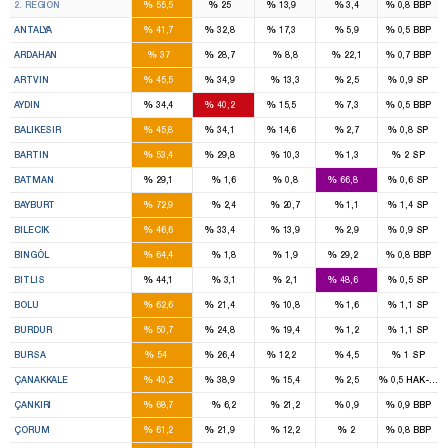
%
%
%
%
%
2. REGION
55,5
25
13,9
3,4
0,8
BBP
7
5
2
%
%
%
%
%
ANTALYA
41,7
32,8
17,3
5,9
0,5
BBP
1
1
%
%
%
%
%
ARDAHAN
37
28,7
8,8
22,1
0,7
BBP
1
1
%
%
%
%
%
ARTVIN
45,5
34,9
13,3
2,5
0,9
SP
3
3
1
%
%
%
%
%
AYDIN
34,4
40,2
15,5
7,3
0,5
BBP
4
3
1
%
%
%
%
%
BALIKESIR
45,8
34,1
14,6
2,7
0,8
SP
1
1
%
%
%
%
%
BARTIN
53,4
29,8
10,3
1,3
2
SP
1
3
%
%
%
%
%
BATMAN
29,1
1,6
0,8
66,8
0,6
SP
2
%
%
%
%
%
BAYBURT
72,9
2,4
20,7
1,1
1,4
SP
1
1
%
%
%
%
%
BILECIK
46,6
33,4
13,9
2,9
0,9
SP
2
1
%
%
%
%
%
BINGÖL
64,4
1,8
1,9
29,2
0,8
BBP
1
2
%
%
%
%
%
BITLIS
44,1
3,1
2,1
48,6
0,5
SP
2
1
%
%
%
%
%
BOLU
62,6
21,4
10,8
1,6
1,1
SP
2
1
%
%
%
%
%
BURDUR
50,7
24,8
19,4
1,2
1,1
SP
11
5
2
%
%
%
%
%
BURSA
54
26,4
12,2
4,5
1
SP
2
2
%
%
%
%
%
ÇANAKKALE
40,2
38,9
15,4
2,5
0,5
HAK-PAR
2
%
%
%
%
%
ÇANKIRI
68,7
6,2
21,2
0,9
0,9
BBP
3
1
%
%
%
%
%
ÇORUM
61,2
21,9
12,2
2
0,8
BBP
4
2
1