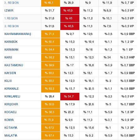
%
%
%
%
%
3. REGION
48,1
28,9
9
11,9
0,7
SP
8
14
2
2
%
%
%
%
%
IZMIR
31,7
45,9
11,2
8,9
0,5
VP
4
7
1
1
%
%
%
%
%
1.REGION
31,6
45
11,2
10,1
0,5
VP
4
7
1
1
%
%
%
%
%
2. REGION
31,8
46,8
11,3
7,8
0,5
VP
7
1
%
%
%
%
%
KAHRAMANMARAŞ
71,4
9,7
12,8
3,8
0,9
BBP
2
%
%
%
%
%
KARABÜK
60,4
15,3
19,4
1,1
1,2
SP
2
%
%
%
%
%
KARAMAN
64,4
15,2
16
1,3
1
SP
2
1
%
%
%
%
%
KARS
36,2
15,1
12,3
34
0,5
HKP
3
%
%
%
%
%
KASTAMONU
59,9
17
18,6
0,9
0,7
BBP
7
1
1
%
%
%
%
%
KAYSERI
65,3
12,3
18,1
1,7
0,9
BBP
2
%
%
%
%
%
KILIS
65,3
12,3
18,1
2
0,5
BBP
3
%
%
%
%
%
KIRIKKALE
62,2
13,7
20,5
1,1
0,8
BBP
1
2
%
%
%
%
%
KIRKLARELI
28,4
54,7
12,2
2,3
0,5
VP
2
%
%
%
%
%
KIRŞEHIR
50,8
17,9
23,8
5
0,7
BBP
7
3
1
%
%
%
%
%
KOCAELI
56,5
23,2
11,1
5,9
1,6
SP
12
1
1
%
%
%
%
%
KONYA
73,9
9,4
11,3
3,1
0,9
SP
4
%
%
%
%
%
KÜTAHYA
67,3
12,5
15,6
1
1,3
SP
5
1
%
%
%
%
%
MALATYA
67,4
15,3
9,2
5,9
0,6
BBP
5
3
1