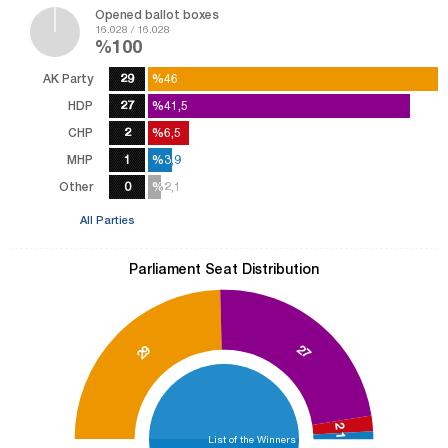
Opened ballot boxes
16.028 / 16.028
%100
AK Party
29
%46
%46
HDP
27
%41,5
%41,5
CHP
2
%6,5
%6,5
MHP
1
%3,9
%3,9
Other
0
%2,1
%2,1
All Parties
Parliament Seat Distribution
27
29
2
1
List of the Winners