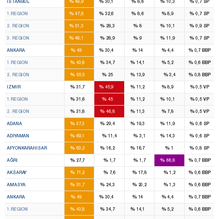
%
%
%
%
%
İSTANBUL
48,9
30,1
8,6
10,3
0,7
SP
16
11
2
2
%
%
%
%
%
1.REGION
47,8
32,6
8,6
8,9
0,7
SP
14
8
2
2
%
%
%
%
%
2. REGION
51,3
28,3
8
10,1
0,9
SP
16
9
3
3
%
%
%
%
%
3. REGION
48,1
28,9
9
11,9
0,7
SP
16
11
4
1
%
%
%
%
%
ANKARA
49
30,4
14
4,4
0,7
BBP
8
7
2
1
%
%
%
%
%
1.REGION
43,8
34,7
14,1
5,2
0,6
BBP
8
4
2
%
%
%
%
%
2. REGION
55,5
25
13,9
3,4
0,8
BBP
8
14
2
2
%
%
%
%
%
IZMIR
31,7
45,9
11,2
8,9
0,5
VP
4
7
1
1
%
%
%
%
%
1.REGION
31,6
45
11,2
10,1
0,5
VP
4
7
1
1
%
%
%
%
%
2. REGION
31,8
46,8
11,3
7,8
0,5
VP
6
4
3
1
%
%
%
%
%
ADANA
37,3
29,4
19,3
11,9
0,6
SP
4
1
%
%
%
%
%
ADIYAMAN
69,1
11,4
3,1
14,3
0,6
SP
3
1
1
%
%
%
%
%
AFYONKARAHISAR
63,2
16,2
16,7
1
0,8
SP
1
3
%
%
%
%
%
AĞRI
27,7
1,7
1,7
66,8
0,7
BBP
3
%
%
%
%
%
AKSARAY
71,2
7,6
17,8
1,2
0,6
BBP
2
1
%
%
%
%
%
AMASYA
51,7
24,3
20,2
1,3
0,6
BBP
16
11
4
1
%
%
%
%
%
ANKARA
49
30,4
14
4,4
0,7
BBP
8
7
2
1
%
%
%
%
%
1.REGION
43,8
34,7
14,1
5,2
0,6
BBP
8
4
2