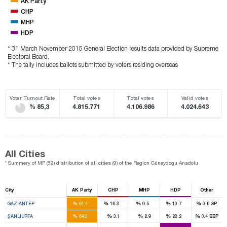
AK Party
CHP
MHP
HDP
* 31 March November 2015 General Election results data provided by Supreme
Electoral Board.
* The tally includes ballots submitted by voters residing overseas
Voter Turnout Rate
Total votes
Total votes
Valid votes
% 85,3
4.815.771
4.106.986
4.024.643
All Cities
* Summery of MP (59) distribution of all cities (9) of the Region Güneydogu Anadolu
City
AK Party
CHP
MHP
HDP
Other
8
2
1
1
%
%
%
%
%
GAZIANTEP
61.4
16.3
9.5
10.7
0.6
SP
9
3
%
%
%
%
%
ŞANLIURFA
64.3
3.1
2.9
28.2
0.4
BBP
2
9