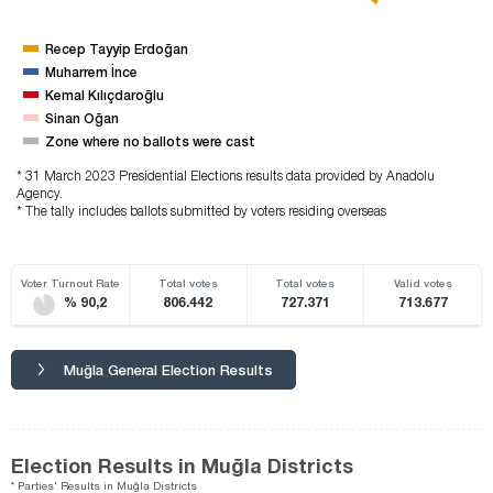
Recep Tayyip Erdoğan
Muharrem İnce
Kemal Kılıçdaroğlu
Sinan Oğan
Zone where no ballots were cast
* 31 March 2023 Presidential Elections results data provided by Anadolu
Agency.
* The tally includes ballots submitted by voters residing overseas
Voter Turnout Rate
Total votes
Total votes
Valid votes
% 90,2
806.442
727.371
713.677
Muğla General Election Results
Election Results in Muğla Districts
* Parties' Results in Muğla Districts