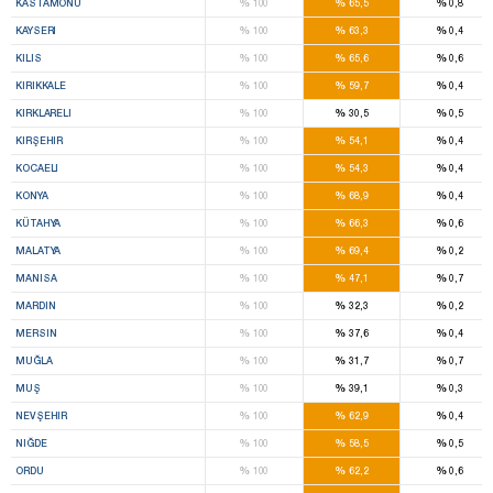
%
%
%
KASTAMONU
100
65,5
0,8
%
%
%
KAYSERI
100
63,3
0,4
%
%
%
KILIS
100
65,6
0,6
%
%
%
KIRIKKALE
100
59,7
0,4
%
%
%
KIRKLARELI
100
30,5
0,5
%
%
%
KIRŞEHIR
100
54,1
0,4
%
%
%
KOCAELI
100
54,3
0,4
%
%
%
KONYA
100
68,9
0,4
%
%
%
KÜTAHYA
100
66,3
0,6
%
%
%
MALATYA
100
69,4
0,2
%
%
%
MANISA
100
47,1
0,7
%
%
%
MARDIN
100
32,3
0,2
%
%
%
MERSIN
100
37,6
0,4
%
%
%
MUĞLA
100
31,7
0,7
%
%
%
MUŞ
100
39,1
0,3
%
%
%
NEVŞEHIR
100
62,9
0,4
%
%
%
NIĞDE
100
58,5
0,5
%
%
%
ORDU
100
62,2
0,6