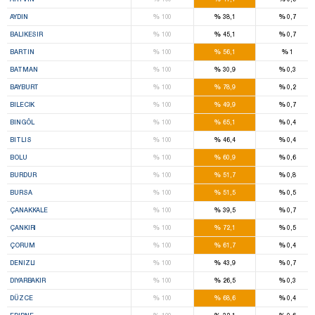
%
%
%
AYDIN
100
38,1
0,7
%
%
%
BALIKESIR
100
45,1
0,7
%
%
%
BARTIN
100
56,1
1
%
%
%
BATMAN
100
30,9
0,3
%
%
%
BAYBURT
100
78,9
0,2
%
%
%
BILECIK
100
49,9
0,7
%
%
%
BINGÖL
100
65,1
0,4
%
%
%
BITLIS
100
46,4
0,4
%
%
%
BOLU
100
60,9
0,6
%
%
%
BURDUR
100
51,7
0,8
%
%
%
BURSA
100
51,5
0,5
%
%
%
ÇANAKKALE
100
39,5
0,7
%
%
%
ÇANKIRI
100
72,1
0,5
%
%
%
ÇORUM
100
61,7
0,4
%
%
%
DENIZLI
100
43,9
0,7
%
%
%
DIYARBAKIR
100
26,5
0,3
%
%
%
DÜZCE
100
68,6
0,4