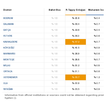
District
Ballot Box
R.Tayyip Erdoğan
Muharrem İnce
%
%
%
BODRUM
100
20.6
0.4
%
%
%
DALAMAN
100
36.4
0.7
%
%
%
DATÇA
100
22.6
0.5
%
%
%
FETHİYE
100
36.3
0.6
%
%
%
KAVAKLIDERE
100
57.2
0.7
%
%
%
KÖYCEĞİZ
100
40.5
0.9
%
%
%
MARMARİS
100
26.9
0.6
%
%
%
MENTEŞE
100
28.8
0.7
%
%
%
MİLAS
100
30.2
0.8
%
%
%
ORTACA
100
31.1
0.6
%
%
%
SEYDİKEMER
100
55.7
1.2
%
%
%
ULA
100
33.9
0.7
%
%
%
YATAĞAN
100
35.5
0.9
Information from official institutions or sources could not be obtained regarding provin
hyphen (-).