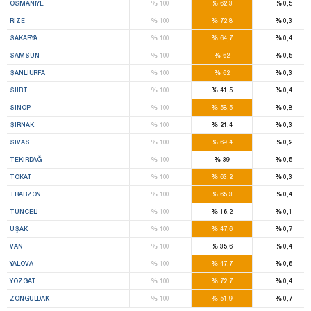
%
%
%
OSMANIYE
100
62,3
0,5
%
%
%
RIZE
100
72,8
0,3
%
%
%
SAKARYA
100
64,7
0,4
%
%
%
SAMSUN
100
62
0,5
%
%
%
ŞANLIURFA
100
62
0,3
%
%
%
SIIRT
100
41,5
0,4
%
%
%
SINOP
100
58,5
0,8
%
%
%
ŞIRNAK
100
21,4
0,3
%
%
%
SIVAS
100
69,4
0,2
%
%
%
TEKIRDAĞ
100
39
0,5
%
%
%
TOKAT
100
63,2
0,3
%
%
%
TRABZON
100
65,3
0,4
%
%
%
TUNCELI
100
16,2
0,1
%
%
%
UŞAK
100
47,6
0,7
%
%
%
VAN
100
35,6
0,4
%
%
%
YALOVA
100
47,7
0,6
%
%
%
YOZGAT
100
72,7
0,4
%
%
%
ZONGULDAK
100
51,9
0,7