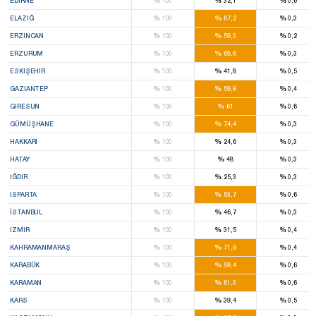
%
%
%
EDIRNE
100
32,1
0,6
%
%
%
ELAZIĞ
100
67,2
0,3
%
%
%
ERZINCAN
100
59,3
0,2
%
%
%
ERZURUM
100
68,6
0,3
%
%
%
ESKIŞEHIR
100
41,8
0,5
%
%
%
GAZIANTEP
100
59,8
0,4
%
%
%
GIRESUN
100
61
0,6
%
%
%
GÜMÜŞHANE
100
74,4
0,3
%
%
%
HAKKARI
100
24,6
0,3
%
%
%
HATAY
100
48
0,3
%
%
%
IĞDIR
100
25,3
0,3
%
%
%
ISPARTA
100
53,7
0,6
%
%
%
İSTANBUL
100
46,7
0,3
%
%
%
IZMIR
100
31,5
0,4
%
%
%
KAHRAMANMARAŞ
100
71,9
0,4
%
%
%
KARABÜK
100
59,4
0,6
%
%
%
KARAMAN
100
61,3
0,6
%
%
%
KARS
100
39,4
0,5