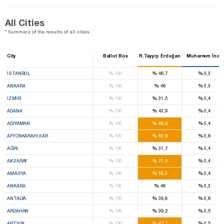
All Cities
* Summary of the results of all cities
City
Ballot Box
R.Tayyip Erdoğan
Muharrem İnce
%
%
%
İSTANBUL
100
46,7
0,3
%
%
%
ANKARA
100
46
0,3
%
%
%
IZMIR
100
31,5
0,4
%
%
%
ADANA
100
43,9
0,4
%
%
%
ADIYAMAN
100
66,2
0,4
%
%
%
AFYONKARAHISAR
100
63,9
0,6
%
%
%
AĞRI
100
31,7
0,4
%
%
%
AKSARAY
100
71,5
0,4
%
%
%
AMASYA
100
56,3
0,4
%
%
%
ANKARA
100
46
0,3
%
%
%
ANTALYA
100
39,8
0,6
%
%
%
ARDAHAN
100
39,2
0,5
%
%
%
ARTVIN
100
47,7
0,5