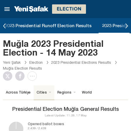
ELECTION
2023 Presidential Runoff Election Results
2023 Presiden
Muğla 2023 Presidential
Election - 14 May 2023
Yeni Şafak
Election
2023 Presidential Elections Results
Muğla Election Results
Across Türkiye
Cities
Regions
World
Presidential Election Muğla General Results
Latest Update: 11:29, 17 May
Opened ballot boxes
2.439 / 2.439