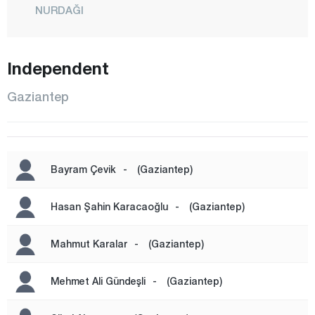
NURDAĞI
OĞUZELİ
ŞAHİNBEY
Independent
ŞEHİTKAMİL
Gaziantep
YAVUZELİ
Giresun
Gümüşhane
Bayram Çevik
-
(Gaziantep)
Hakkari
Hatay
Hasan Şahin Karacaoğlu
-
(Gaziantep)
Iğdır
Mahmut Karalar
-
(Gaziantep)
Isparta
Kahramanmaraş
Mehmet Ali Gündeşli
-
(Gaziantep)
Karabük