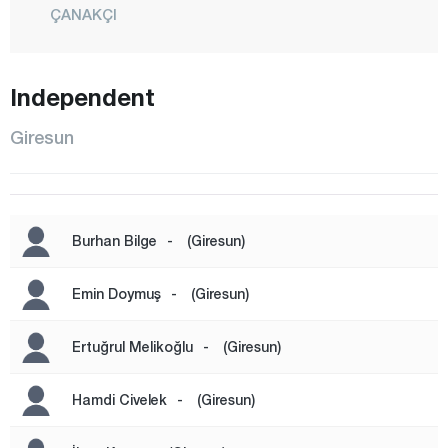
ÇANAKÇI
ÇAVUŞLU
DERELİ
Independent
DOĞANKENT
Giresun
DUROĞLU
ESPİYE
EYNESİL
Burhan Bilge
-
(Giresun)
GÖRELE
GÜCE
Emin Doymuş
-
(Giresun)
KEŞAP
Ertuğrul Melikoğlu
-
(Giresun)
KOVANLIK
CENTER
Hamdi Civelek
-
(Giresun)
ÖREN