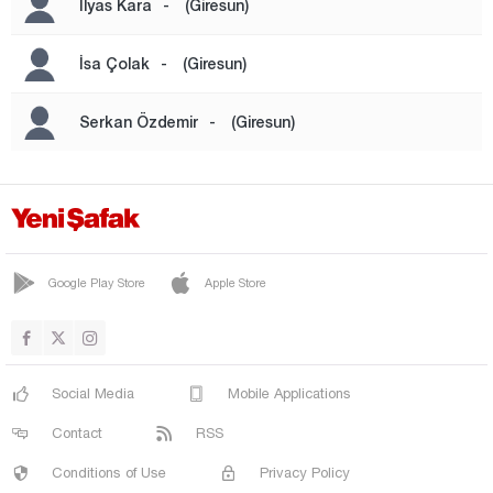
İlyas Kara
-
(Giresun)
PİRAZİZ
ŞEBİNKARAHİSAR
İsa Çolak
-
(Giresun)
SOĞUKPINAR
Serkan Özdemir
-
(Giresun)
TİREBOLU
ÜÇTEPE
YAĞLIDERE
YAVUZKEMAL
Google Play Store
Apple Store
Gümüşhane
Hakkari
Hatay
Social Media
Mobile Applications
Iğdır
Contact
RSS
Isparta
Conditions of Use
Privacy Policy
Kahramanmaraş