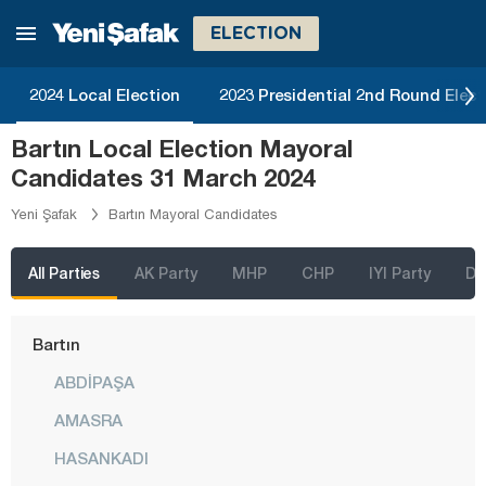
Ağrı
ELECTION
Aksaray
2024 Local Election
2023 Presidential 2nd Round Elect
Amasya
Bartın Local Election Mayoral
Antalya
Candidates 31 March 2024
Ardahan
Yeni Şafak
Bartın Mayoral Candidates
Artvin
Aydın
All Parties
AK Party
MHP
CHP
IYI Party
D
Balıkesir
Bartın
ABDİPAŞA
AMASRA
HASANKADI