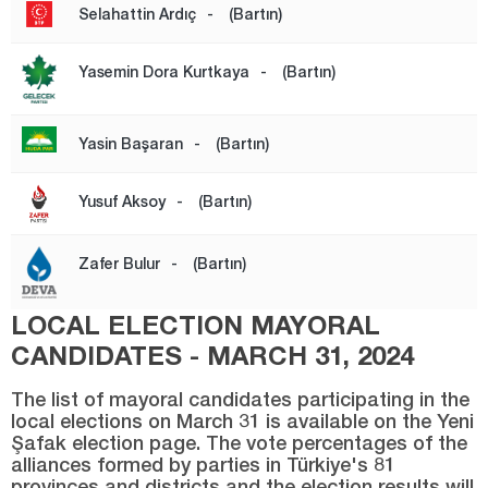
Selahattin Ardıç
-
(Bartın)
Gümüşhane
Hakkari
Yasemin Dora Kurtkaya
-
(Bartın)
Hatay
Iğdır
Yasin Başaran
-
(Bartın)
Isparta
Yusuf Aksoy
-
(Bartın)
Kahramanmaraş
Karabük
Zafer Bulur
-
(Bartın)
Karaman
LOCAL ELECTION MAYORAL
Kars
CANDIDATES - MARCH 31, 2024
Kastamonu
The list of mayoral candidates participating in the
Kayseri
local elections on March 31 is available on the Yeni
Şafak election page. The vote percentages of the
Kilis
alliances formed by parties in Türkiye's 81
Kırıkkale
provinces and districts and the election results will