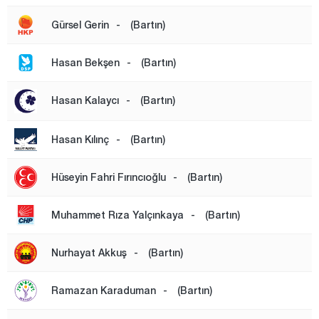
Çanakkale
Gürsel Gerin
-
(Bartın)
Çankırı
Çorum
Hasan Bekşen
-
(Bartın)
Denizli
Hasan Kalaycı
-
(Bartın)
Diyarbakır
Düzce
Hasan Kılınç
-
(Bartın)
Edirne
Hüseyin Fahri Fırıncıoğlu
-
(Bartın)
Elazığ
Erzincan
Muhammet Rıza Yalçınkaya
-
(Bartın)
Erzurum
Nurhayat Akkuş
-
(Bartın)
Eskişehir
Gaziantep
Ramazan Karaduman
-
(Bartın)
Giresun