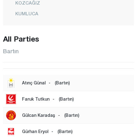
KOZCAĞIZ
KUMLUCA
KURUCAŞİLE
CENTER
All Parties
ULUS
Bartın
Batman
Bayburt
Bilecik
Atınç Günal
-
(Bartın)
Bingöl
Bitlis
Faruk Tutkun
-
(Bartın)
Bolu
Gülcan Karadaş
-
(Bartın)
Burdur
Bursa
Gürhan Eryol
-
(Bartın)