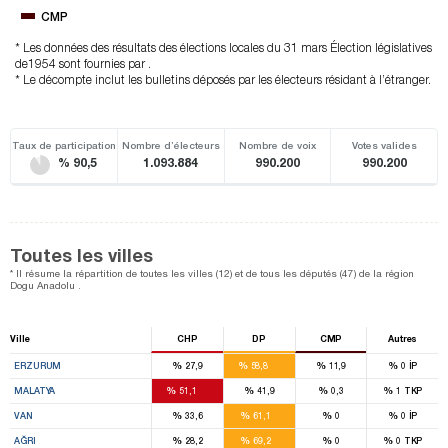
CMP
* Les données des résultats des élections locales du 31 mars Élection législatives
de1954 sont fournies par .
* Le décompte inclut les bulletins déposés par les électeurs résidant à l’étranger.
Taux de participation
Nombre d’électeurs
Nombre de voix
Votes valides
% 90,5
1.093.884
990.200
990.200
Toutes les villes
* Il résume la répartition de toutes les villes (12) et de tous les députés (47) de la région
Dogu Anadolu .
Ville
CHP
DP
CMP
Autres
12
%
%
%
%
ERZURUM
27,9
58,8
11,9
0
İP
12
%
%
%
%
MALATYA
51,1
41,9
0,3
1
TKP
4
%
%
%
%
VAN
33,6
61,1
0
0
İP
4
%
%
%
%
AĞRI
28,2
69,2
0
0
TKP