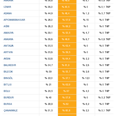
%
%
%
%
ANKARA
38,8
49,6
9,7
0,8
TKP
20
%
%
%
%
IZMIR
38,3
60,5
0
0,1
TKP
13
%
%
%
%
ADANA
44,9
48,4
1,2
3,7
TKP
9
%
%
%
%
AFYONKARAHISAR
26,3
57,9
15
0
TKP
4
%
%
%
%
AĞRI
28,2
69,2
0
0
TKP
5
%
%
%
%
AMASYA
39,1
53,5
4,7
0
TKP
21
%
%
%
%
ANKARA
38,8
49,6
9,7
0,8
TKP
8
%
%
%
%
ANTALYA
35,5
62,4
0
0
TKP
5
%
%
%
%
ARTVIN
35,8
59,5
0
0
TKP
9
%
%
%
%
AYDIN
32,8
64,4
2,2
0
TKP
14
%
%
%
%
BALIKESIR
34,7
61,9
2,8
0
TKP
4
%
%
%
%
BILECIK
39
53,7
2,6
0
TKP
2
%
%
%
%
BINGÖL
22,3
27,1
12,3
0
TKP
2
%
%
%
%
BITLIS
21
62,9
0
0
TKP
8
%
%
%
%
BOLU
24,5
67
4,3
0
TKP
4
%
%
%
%
BURDUR
40
57,6
0
3,2
TKP
14
%
%
%
%
BURSA
29,9
62
6,2
0
TKP
8
%
%
%
%
ÇANAKKALE
31,5
60,6
2,3
3,1
TKP
6