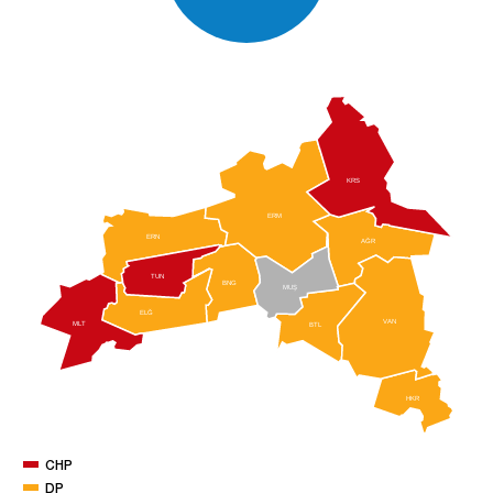
KRS
ERM
ERN
AĞR
TUN
BNG
MUŞ
ELĞ
VAN
MLT
BTL
HKR
CHP
DP