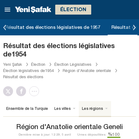
ÉLECTION
Résultat des élections législatives de 1957
Résultat des
Résultat des élections législatives
de1954
Yeni Şafak
Élection
Élection Législatives
Élection législatives de1954
Région d'Anatolie orientale
Résultat des élections
Ensemble de la Turquie
Les villes
Les régions
Région d'Anatolie orientale Geneli
%100
Dernière mise à jour: 12:29, 5 avril
Urnes dépouillées: