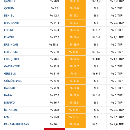
%
%
%
%
ÇANKIRI
26,9
48,9
11,9
6,9
TKP
9
%
%
%
%
ÇORUM
32
57,6
0
0
TKP
9
%
%
%
%
DENIZLI
42,3
57,3
0
0
TKP
8
%
%
%
%
DIYARBAKIR
34,4
59,3
0
2,8
TKP
6
%
%
%
%
EDIRNE
34,4
60,8
3,7
0
TKP
5
%
%
%
%
ELAZIĞ
37,7
57,4
1,6
2,1
TKP
1
4
%
%
%
%
ERZINCAN
45,2
48,5
0
0
TKP
12
%
%
%
%
ERZURUM
27,9
58,8
11,9
0
TKP
7
%
%
%
%
ESKIŞEHIR
26,6
62,5
6,8
1,3
TKP
8
%
%
%
%
GAZIANTEP
40,9
57,7
0
0
TKP
8
%
%
%
%
GIRESUN
31,9
61
6,5
0
TKP
6
%
%
%
%
GÜMÜŞHANE
40,9
48,5
0
0
TKP
1
%
%
%
%
HAKKARI
23,9
54,6
0
0
TKP
8
%
%
%
%
HATAY
37,7
58,9
1,6
0
TKP
5
%
%
%
%
ISPARTA
36,7
61,8
0
0
TKP
29
%
%
%
%
İSTANBUL
26,3
61,9
8
0,8
TKP
20
%
%
%
%
IZMIR
38,3
60,5
0
0,1
TKP
7
%
%
%
%
KAHRAMANMARAŞ
36,1
54,6
3,1
4,6
TKP
10