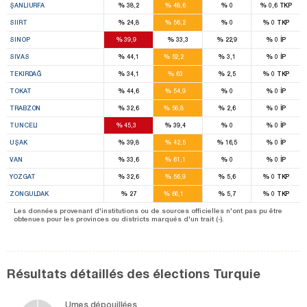
%
%
%
%
ŞANLIURFA
38,2
48,6
0
0,6
TKP
4
%
%
%
%
SIIRT
24,8
56,2
0
0
TKP
6
%
%
%
%
SINOP
39,9
33,3
22,9
0
İP
14
%
%
%
%
SIVAS
44,1
52,2
3,1
0
İP
6
%
%
%
%
TEKIRDAĞ
34,1
63
2,5
0
TKP
9
%
%
%
%
TOKAT
44,6
54,9
0
0
İP
12
%
%
%
%
TRABZON
32,6
56,8
2,6
0
İP
2
1
%
%
%
%
TUNCELI
45,3
39,4
0
0
İP
4
%
%
%
%
UŞAK
39,8
42,5
16,5
0
İP
4
%
%
%
%
VAN
33,6
61,1
0
0
İP
8
%
%
%
%
YOZGAT
32,6
56,9
5,6
0
TKP
11
%
%
%
%
ZONGULDAK
27
66,1
5,7
0
TKP
Les données provenant d'institutions ou de sources officielles n'ont pas pu être
obtenues pour les provinces ou districts marqués d'un trait (-).
Résultats détaillés des élections Turquie
Urnes dépouillées