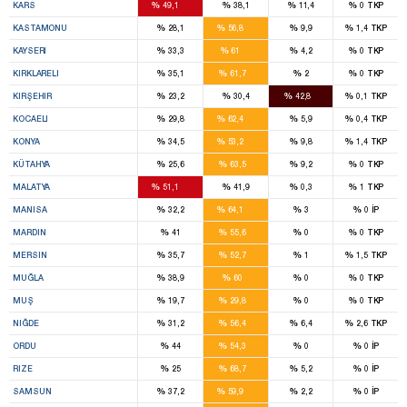
%
%
%
%
KARS
49,1
38,1
11,4
0
TKP
10
%
%
%
%
KASTAMONU
28,1
56,8
9,9
1,4
TKP
10
%
%
%
%
KAYSERI
33,3
61
4,2
0
TKP
5
%
%
%
%
KIRKLARELI
35,1
61,7
2
0
TKP
5
%
%
%
%
KIRŞEHIR
23,2
30,4
42,8
0,1
TKP
12
%
%
%
%
KOCAELI
29,8
62,4
5,9
0,4
TKP
19
%
%
%
%
KONYA
34,5
53,2
9,8
1,4
TKP
8
%
%
%
%
KÜTAHYA
25,6
63,5
9,2
0
TKP
12
%
%
%
%
MALATYA
51,1
41,9
0,3
1
TKP
12
%
%
%
%
MANISA
32,2
64,1
3
0
İP
7
%
%
%
%
MARDIN
41
55,6
0
0
TKP
8
%
%
%
%
MERSIN
35,7
52,7
1
1,5
TKP
6
%
%
%
%
MUĞLA
38,9
60
0
0
TKP
2
%
%
%
%
MUŞ
19,7
29,8
0
0
TKP
8
%
%
%
%
NIĞDE
31,2
56,4
6,4
2,6
TKP
9
%
%
%
%
ORDU
44
54,3
0
0
İP
6
%
%
%
%
RIZE
25
68,7
5,2
0
İP
12
%
%
%
%
SAMSUN
37,2
59,9
2,2
0
İP
8