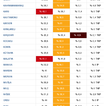
7
%
%
%
%
KAHRAMANMARAŞ
36,1
54,6
3,1
4,6
TKP
10
%
%
%
%
KARS
49,1
38,1
11,4
0
TKP
10
%
%
%
%
KASTAMONU
28,1
56,8
9,9
1,4
TKP
10
%
%
%
%
KAYSERI
33,3
61
4,2
0
TKP
5
%
%
%
%
KIRKLARELI
35,1
61,7
2
0
TKP
5
%
%
%
%
KIRŞEHIR
23,2
30,4
42,8
0,1
TKP
12
%
%
%
%
KOCAELI
29,8
62,4
5,9
0,4
TKP
19
%
%
%
%
KONYA
34,5
53,2
9,8
1,4
TKP
8
%
%
%
%
KÜTAHYA
25,6
63,5
9,2
0
TKP
12
%
%
%
%
MALATYA
51,1
41,9
0,3
1
TKP
12
%
%
%
%
MANISA
32,2
64,1
3
0
İP
7
%
%
%
%
MARDIN
41
55,6
0
0
TKP
8
%
%
%
%
MERSIN
35,7
52,7
1
1,5
TKP
6
%
%
%
%
MUĞLA
38,9
60
0
0
TKP
2
%
%
%
%
MUŞ
19,7
29,8
0
0
TKP
8
%
%
%
%
NIĞDE
31,2
56,4
6,4
2,6
TKP
9
%
%
%
%
ORDU
44
54,3
0
0
İP
6