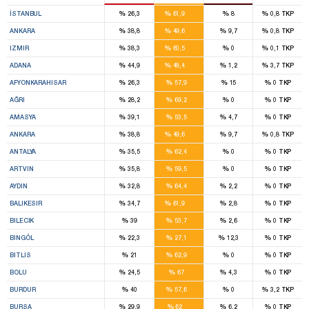
29
%
%
%
%
İSTANBUL
26,3
61,9
8
0,8
TKP
21
%
%
%
%
ANKARA
38,8
49,6
9,7
0,8
TKP
20
%
%
%
%
IZMIR
38,3
60,5
0
0,1
TKP
13
%
%
%
%
ADANA
44,9
48,4
1,2
3,7
TKP
9
%
%
%
%
AFYONKARAHISAR
26,3
57,9
15
0
TKP
4
%
%
%
%
AĞRI
28,2
69,2
0
0
TKP
5
%
%
%
%
AMASYA
39,1
53,5
4,7
0
TKP
21
%
%
%
%
ANKARA
38,8
49,6
9,7
0,8
TKP
8
%
%
%
%
ANTALYA
35,5
62,4
0
0
TKP
5
%
%
%
%
ARTVIN
35,8
59,5
0
0
TKP
9
%
%
%
%
AYDIN
32,8
64,4
2,2
0
TKP
14
%
%
%
%
BALIKESIR
34,7
61,9
2,8
0
TKP
4
%
%
%
%
BILECIK
39
53,7
2,6
0
TKP
2
%
%
%
%
BINGÖL
22,3
27,1
12,3
0
TKP
2
%
%
%
%
BITLIS
21
62,9
0
0
TKP
8
%
%
%
%
BOLU
24,5
67
4,3
0
TKP
4
%
%
%
%
BURDUR
40
57,6
0
3,2
TKP
14
%
%
%
%
BURSA
29,9
62
6,2
0
TKP