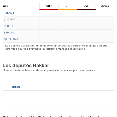
Ville
CHP
DP
CMP
Autres
HAKKARI
-
-
-
-
ÇUKURCA
-
-
-
-
CENTRE
-
-
-
-
ŞEMDİNLİ
-
-
-
-
YÜKSEKOVA
-
-
-
-
Les données provenant d'institutions ou de sources officielles n'ont pas pu être
obtenues pour les provinces ou districts marqués d'un trait (-).
Les députés Hakkari
* Hakkari indique les candidats qui peuvent être députés pour leur province.
Hakkari
1