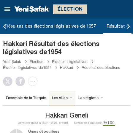
ÉLECTION
Résultat des élections législatives de 1957
Résultat des
Hakkari Résultat des élections
législatives de1954
Yeni Şafak
Élection
Élection Législatives
Élection législatives de1954
Hakkari
Résultat des élections
Ensemble de la Turquie
Les villes
Les régions
Hakkari Geneli
%100
Dernière mise à jour: 12:29, 5 avril
Urnes dépouillées:
Urnes dépouillées