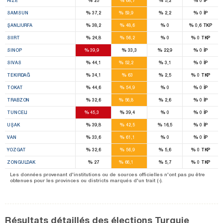
%
%
%
%
RIZE
25
68,7
5,2
0
İP
12
%
%
%
%
SAMSUN
37,2
59,9
2,2
0
İP
8
%
%
%
%
ŞANLIURFA
38,2
48,6
0
0,6
TKP
4
%
%
%
%
SIIRT
24,8
56,2
0
0
TKP
6
%
%
%
%
SINOP
39,9
33,3
22,9
0
İP
14
%
%
%
%
SIVAS
44,1
52,2
3,1
0
İP
6
%
%
%
%
TEKIRDAĞ
34,1
63
2,5
0
TKP
9
%
%
%
%
TOKAT
44,6
54,9
0
0
İP
12
%
%
%
%
TRABZON
32,6
56,8
2,6
0
İP
2
1
%
%
%
%
TUNCELI
45,3
39,4
0
0
İP
4
%
%
%
%
UŞAK
39,8
42,5
16,5
0
İP
4
%
%
%
%
VAN
33,6
61,1
0
0
İP
8
%
%
%
%
YOZGAT
32,6
56,9
5,6
0
TKP
11
%
%
%
%
ZONGULDAK
27
66,1
5,7
0
TKP
Les données provenant d'institutions ou de sources officielles n'ont pas pu être
obtenues pour les provinces ou districts marqués d'un trait (-).
Résultats détaillés des élections Turquie