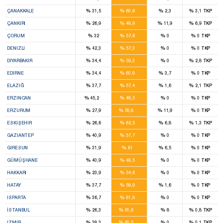
8
%
%
%
%
ÇANAKKALE
31,5
60,6
2,3
3,1
TKP
6
%
%
%
%
ÇANKIRI
26,9
48,9
11,9
6,9
TKP
9
%
%
%
%
ÇORUM
32
57,6
0
0
TKP
9
%
%
%
%
DENIZLI
42,3
57,3
0
0
TKP
8
%
%
%
%
DIYARBAKIR
34,4
59,3
0
2,8
TKP
6
%
%
%
%
EDIRNE
34,4
60,8
3,7
0
TKP
5
%
%
%
%
ELAZIĞ
37,7
57,4
1,6
2,1
TKP
1
4
%
%
%
%
ERZINCAN
45,2
48,5
0
0
TKP
12
%
%
%
%
ERZURUM
27,9
58,8
11,9
0
TKP
7
%
%
%
%
ESKIŞEHIR
26,6
62,5
6,8
1,3
TKP
8
%
%
%
%
GAZIANTEP
40,9
57,7
0
0
TKP
8
%
%
%
%
GIRESUN
31,9
61
6,5
0
TKP
6
%
%
%
%
GÜMÜŞHANE
40,9
48,5
0
0
TKP
1
%
%
%
%
HAKKARI
23,9
54,6
0
0
TKP
8
%
%
%
%
HATAY
37,7
58,9
1,6
0
TKP
5
%
%
%
%
ISPARTA
36,7
61,8
0
0
TKP
29
%
%
%
%
İSTANBUL
26,3
61,9
8
0,8
TKP
20
%
%
%
%
IZMIR
38,3
60,5
0
0,1
TKP