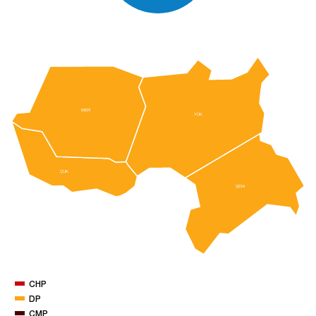
MER
YÜK
ÇUK
ŞEM
CHP
DP
CMP