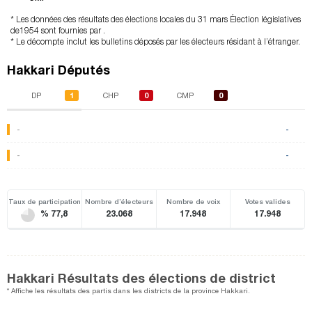
* Les données des résultats des élections locales du 31 mars Élection législatives
de1954 sont fournies par .
* Le décompte inclut les bulletins déposés par les électeurs résidant à l’étranger.
Hakkari Députés
1
0
0
DP
CHP
CMP
-
-
-
-
Taux de participation
Nombre d’électeurs
Nombre de voix
Votes valides
% 77,8
23.068
17.948
17.948
Hakkari Résultats des élections de district
* Affiche les résultats des partis dans les districts de la province Hakkari.