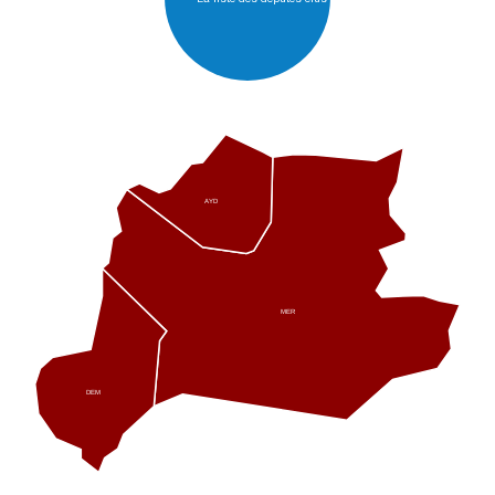
AYD
MER
DEM