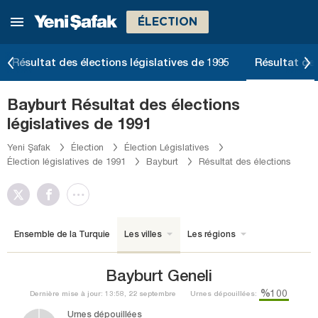
ÉLECTION
Résultat des élections législatives de 1995
Résultat des
Bayburt Résultat des élections
législatives de 1991
Yeni Şafak
Élection
Élection Législatives
Élection législatives de 1991
Bayburt
Résultat des élections
Ensemble de la Turquie
Les villes
Les régions
Bayburt Geneli
%100
Dernière mise à jour: 13:58, 22 septembre
Urnes dépouillées:
Urnes dépouillées