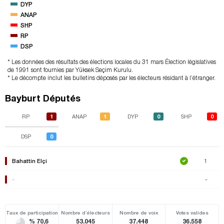
DYP
ANAP
SHP
RP
DSP
* Les données des résultats des élections locales du 31 mars Élection législatives
de 1991 sont fournies par Yüksek Seçim Kurulu.
* Le décompte inclut les bulletins déposés par les électeurs résidant à l’étranger.
Bayburt Députés
1
1
0
0
RP
ANAP
DYP
SHP
0
DSP
Bahattin Elçi
1
-
-
Taux de participation
Nombre d’électeurs
Nombre de voix
Votes valides
% 70,6
53.045
37.448
36.558