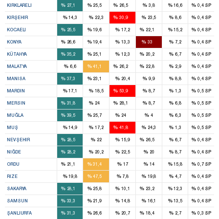
%
%
%
%
%
%
KIRKLARELI
27,1
25,5
26,5
3,8
16,6
0,4
SP
3
%
%
%
%
%
%
KIRŞEHIR
14,3
22,3
30,9
23,5
8,6
0,4
SP
5
1
1
%
%
%
%
%
%
KOCAELI
25,5
19,6
17,2
22,1
15,2
0,4
SP
6
1
6
%
%
%
%
%
%
KONYA
26,6
19,4
13,3
33
7,2
0,4
SP
2
2
1
%
%
%
%
%
%
KÜTAHYA
35,2
25,1
12,3
20,2
6,7
0,4
SP
4
1
1
%
%
%
%
%
%
MALATYA
6,6
41,1
26,2
22,8
2,9
0,4
SP
7
2
%
%
%
%
%
%
MANISA
37,3
23,1
20,4
9,9
8,8
0,4
SP
5
%
%
%
%
%
%
MARDIN
17,1
18,5
53,9
8,7
1,3
0,5
SP
4
2
3
%
%
%
%
%
%
MERSIN
31,8
24
28,1
8,7
6,8
0,5
SP
3
1
1
%
%
%
%
%
%
MUĞLA
39,5
25,7
24
4
6,3
0,5
SP
3
%
%
%
%
%
%
MUŞ
14,9
17,2
41,8
24,3
1,3
0,5
SP
2
1
%
%
%
%
%
%
NEVŞEHIR
28,5
22
15,9
26,5
6,7
0,4
SP
3
%
%
%
%
%
%
NIĞDE
28,2
20,2
22,5
20
8,7
0,4
SP
2
4
%
%
%
%
%
%
ORDU
21,1
31,4
17
14
15,8
0,7
SP
3
%
%
%
%
%
%
RIZE
19,8
47,5
7,8
19,8
4,7
0,4
SP
3
2
1
%
%
%
%
%
%
SAKARYA
28,1
25,8
10,1
23,2
12,3
0,4
SP
7
2
%
%
%
%
%
%
SAMSUN
33,3
21,9
14,8
16,1
13,5
0,4
SP
5
2
1
%
%
%
%
%
%
ŞANLIURFA
31,3
26,6
20,7
18,4
2,7
0,3
SP
3