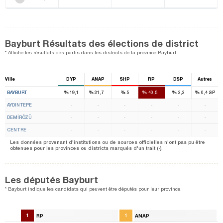
Bayburt Résultats des élections de district
* Affiche les résultats des partis dans les districts de la province Bayburt.
Ville
DYP
ANAP
SHP
RP
DSP
Autres
1
1
%
%
%
%
%
%
BAYBURT
19,1
31,7
5
40,5
3,3
0,4
SP
AYDINTEPE
-
-
-
-
-
-
DEMİRÖZÜ
-
-
-
-
-
-
CENTRE
-
-
-
-
-
-
Les données provenant d'institutions ou de sources officielles n'ont pas pu être
obtenues pour les provinces ou districts marqués d'un trait (-).
Les députés Bayburt
* Bayburt indique les candidats qui peuvent être députés pour leur province.
1
RP
1
ANAP