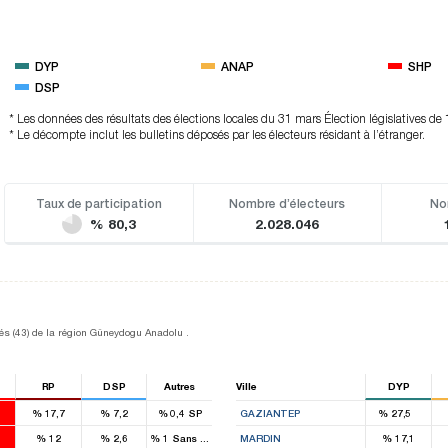
DYP
ANAP
SHP
DSP
* Les données des résultats des élections locales du 31 mars Élection législatives d
* Le décompte inclut les bulletins déposés par les électeurs résidant à l’étranger.
Taux de participation
Nombre d’électeurs
No
% 80,3
2.028.046
putés (43) de la région Güneydogu Anadolu .
RP
DSP
Autres
Ville
DYP
%
17,7
%
7,2
%
0,4
SP
GAZIANTEP
%
27,5
7
%
12
%
2,6
%
1
Sans étiquette
MARDIN
%
17,1
1
5