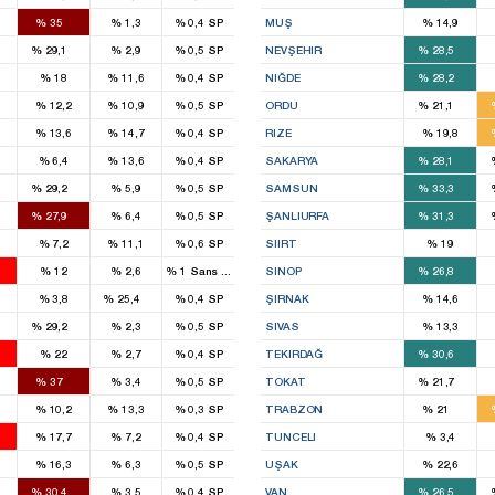
2
%
35
%
1,3
%
0,4
SP
MUŞ
%
14,9
1
2
%
29,1
%
2,9
%
0,5
SP
NEVŞEHIR
%
28,5
3
%
18
%
11,6
%
0,4
SP
NIĞDE
%
28,2
2
%
12,2
%
10,9
%
0,5
SP
ORDU
%
21,1
%
13,6
%
14,7
%
0,4
SP
RIZE
%
19,8
3
%
6,4
%
13,6
%
0,4
SP
SAKARYA
%
28,1
1
7
%
29,2
%
5,9
%
0,5
SP
SAMSUN
%
33,3
1
2
5
%
27,9
%
6,4
%
0,5
SP
ŞANLIURFA
%
31,3
1
%
7,2
%
11,1
%
0,6
SP
SIIRT
%
19
7
3
%
12
%
2,6
%
1
Sans étiquette
SINOP
%
26,8
2
%
3,8
%
25,4
%
0,4
SP
ŞIRNAK
%
14,6
2
%
29,2
%
2,3
%
0,5
SP
SIVAS
%
13,3
2
4
%
22
%
2,7
%
0,4
SP
TEKIRDAĞ
%
30,6
5
1
%
37
%
3,4
%
0,5
SP
TOKAT
%
21,7
1
%
10,2
%
13,3
%
0,3
SP
TRABZON
%
21
%
17,7
%
7,2
%
0,4
SP
TUNCELI
%
3,4
%
16,3
%
6,3
%
0,5
SP
UŞAK
%
22,6
1
2
%
30,4
%
3,5
%
0,4
SP
VAN
%
26,5