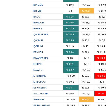
1
BINGÖL
%
27,6
%
17,8
%
17,9
2
BITLIS
%
14
%
31,2
%
21,9
3
2
BOLU
%
32,5
%
28,3
%
9,2
3
BURDUR
%
38,8
%
21,2
%
16,4
8
4
BURSA
%
31,2
%
27,8
%
12,3
4
ÇANAKKALE
%
34,2
%
24,6
%
20,8
1
1
ÇANKIRI
%
32,5
%
25,2
%
6,7
1
1
ÇORUM
%
21,9
%
20
%
23,2
3
2
DENIZLI
%
35,4
%
24,4
%
21,2
1
DIYARBAKIR
%
20
%
14
%
49,9
2
EDIRNE
%
31,1
%
19
%
20,3
2
ELAZIĞ
%
33,7
%
18,8
%
15,5
1
ERZINCAN
%
12,8
%
28,8
%
33,3
2
ERZURUM
%
30,2
%
19,9
%
9
3
2
ESKIŞEHIR
%
34,1
%
22,6
%
19,5
4
5
GAZIANTEP
%
27,5
%
19,2
%
28
4
GIRESUN
%
24,5
%
36,3
%
16,1
1
GÜMÜŞHANE
%
25,2
%
28,6
%
11,9