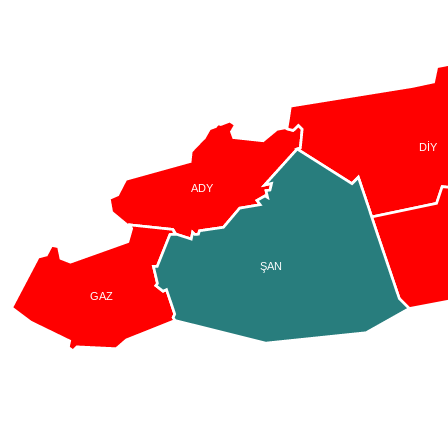
DİY
ADY
ŞAN
GAZ