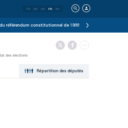
TR
EN
AR
FR
RU
du référendum constitutionnel de 1988
Résultat des élect
tat des élections
Répartition des députés