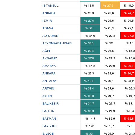
5
33
İSTANBUL
%
18,8
%
27,5
%
18,9
7
7
ANKARA
%
23,3
%
23,6
%
24,7
7
8
IZMIR
%
27,6
%
25,6
%
24,5
10
1
ADANA
%
30
%
21,2
%
22,1
ADIYAMAN
%
24,9
%
20,3
%
27,2
4
2
AFYONKARAHISAR
%
36,1
%
22
%
15
2
2
AĞRI
%
28,2
%
26,6
%
15,3
2
AKSARAY
%
27,8
%
22,7
%
15,6
AMASYA
%
24,5
%
22,9
%
26,1
7
7
ANKARA
%
23,3
%
23,6
%
24,7
6
1
ANTALYA
%
43,2
%
20,1
%
23,2
1
1
ARTVIN
%
31,4
%
27,6
%
26,3
4
2
AYDIN
%
33,8
%
29,7
%
19,7
7
BALIKESIR
%
34,7
%
24,7
%
17,1
1
BARTIN
%
36,9
%
21,9
%
8,4
BATMAN
%
14,7
%
15,9
%
52,8
1
BAYBURT
%
19,1
%
31,7
%
5
1
1
BILECIK
%
33
%
25,9
%
21,3