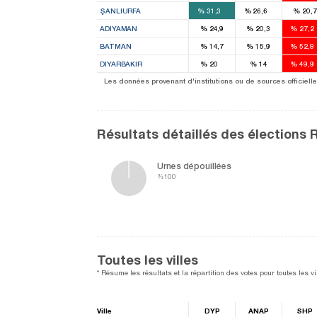
ŞANLIURFA
%
31,3
%
26,6
%
20,7
ADIYAMAN
%
24,9
%
20,3
%
27,2
BATMAN
%
14,7
%
15,9
%
52,8
1
DIYARBAKIR
%
20
%
14
%
49,9
4
5
Les données provenant d'institutions ou de sources officielles
Résultats détaillés des élections 
Urnes dépouillées
%100
Toutes les villes
* Résume les résultats et la répartition des votes pour toutes les vil
Ville
DYP
ANAP
SHP