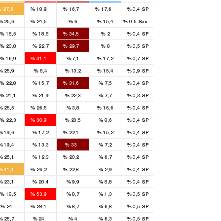
%
27,5
%
18,9
%
16,7
%
17,6
%
0,4
SP
8
4
%
25,6
%
24,5
%
6
%
15,4
%
0,5
Sans étiquette
6
%
18,5
%
18,8
%
34,5
%
2
%
0,4
SP
2
%
20,8
%
22,7
%
29,7
%
8
%
0,5
SP
3
%
16,9
%
31,1
%
7,1
%
17,2
%
0,7
SP
2
%
25,9
%
8,4
%
13,2
%
15,4
%
0,9
SP
7
%
22,8
%
15,7
%
31,6
%
7,5
%
0,4
SP
%
21,1
%
21,9
%
22,3
%
7,7
%
0,3
SP
1
1
%
25,5
%
26,5
%
3,8
%
16,6
%
0,4
SP
3
%
22,3
%
30,9
%
23,5
%
8,6
%
0,4
SP
1
1
%
19,6
%
17,2
%
22,1
%
15,2
%
0,4
SP
1
6
%
19,4
%
13,3
%
33
%
7,2
%
0,4
SP
2
1
%
25,1
%
12,3
%
20,2
%
6,7
%
0,4
SP
4
1
1
%
41,1
%
26,2
%
22,8
%
2,9
%
0,4
SP
2
%
23,1
%
20,4
%
9,9
%
8,8
%
0,4
SP
5
%
18,5
%
53,9
%
8,7
%
1,3
%
0,5
SP
2
3
%
24
%
28,1
%
8,7
%
6,8
%
0,5
SP
1
1
%
25,7
%
24
%
4
%
6,3
%
0,5
SP