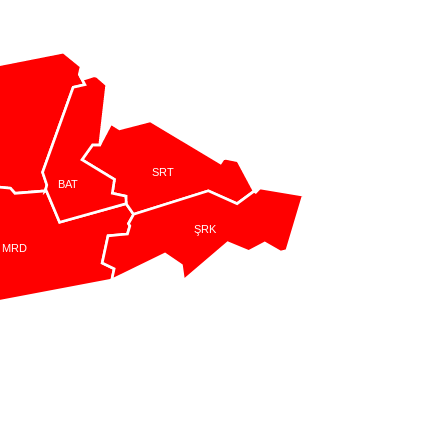
SRT
BAT
ŞRK
MRD