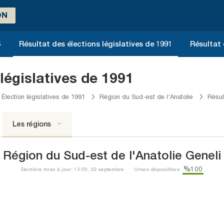
ON
5
Résultat des élections législatives de 1991
Résultat 
législatives de 1991
Élection législatives de 1991
Région du Sud-est de l'Anatolie
Résul
Les régions
Région du Sud-est de l'Anatolie Geneli
%100
Dernière mise à jour: 13:58, 22 septembre
Urnes dépouillées: