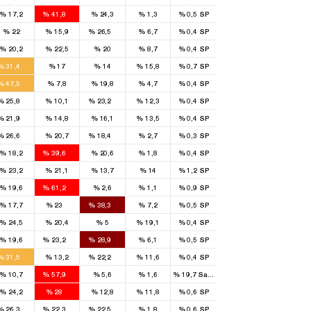
3
%
17,2
%
41,8
%
24,3
%
1,3
%
0,5
SP
1
%
22
%
15,9
%
26,5
%
6,7
%
0,4
SP
%
20,2
%
22,5
%
20
%
8,7
%
0,4
SP
4
%
31,4
%
17
%
14
%
15,8
%
0,7
SP
3
%
47,5
%
7,8
%
19,8
%
4,7
%
0,4
SP
2
1
%
25,8
%
10,1
%
23,2
%
12,3
%
0,4
SP
2
%
21,9
%
14,8
%
16,1
%
13,5
%
0,4
SP
2
1
%
26,6
%
20,7
%
18,4
%
2,7
%
0,3
SP
3
%
18,2
%
39,6
%
20,6
%
1,8
%
0,4
SP
%
23,2
%
21,1
%
13,7
%
14
%
1,2
SP
3
%
19,6
%
61,2
%
2,6
%
1,1
%
0,9
SP
2
4
%
17,7
%
23
%
38,3
%
7,2
%
0,5
SP
%
24,5
%
20,4
%
5
%
19,1
%
0,4
SP
2
3
%
19,6
%
23,2
%
28,9
%
6,1
%
0,5
SP
3
2
%
31,5
%
13,2
%
22,2
%
11,6
%
0,4
SP
2
%
10,7
%
57,9
%
5,6
%
1,6
%
19,7
Sans étiquette
3
%
24,2
%
28
%
12,8
%
11,8
%
0,6
SP
1
1
1
%
26,3
%
22,3
%
22,5
%
1,8
%
0,6
SP