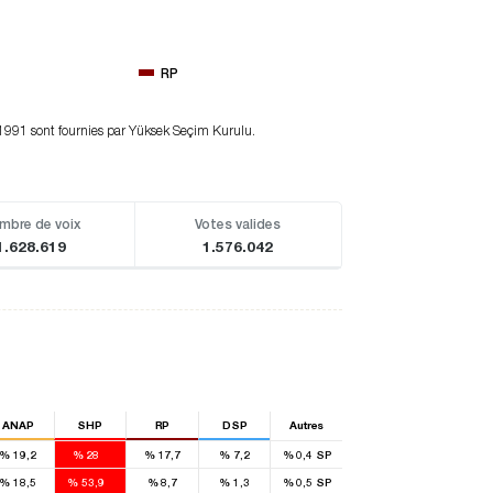
RP
e 1991 sont fournies par Yüksek Seçim Kurulu.
mbre de voix
Votes valides
1.628.619
1.576.042
ANAP
SHP
RP
DSP
Autres
%
19,2
%
28
%
17,7
%
7,2
%
0,4
SP
5
%
18,5
%
53,9
%
8,7
%
1,3
%
0,5
SP
2
1