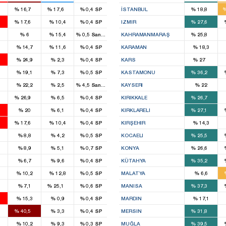
5
4
3
%
16,7
%
17,6
%
0,4
SP
İSTANBUL
%
18,8
7
2
7
%
17,6
%
10,4
%
0,4
SP
IZMIR
%
27,6
4
1
%
6
%
15,4
%
0,5
Sans étiquette
KAHRAMANMARAŞ
%
25,8
3
%
14,7
%
11,6
%
0,4
SP
KARAMAN
%
18,3
4
2
%
24,9
%
2,3
%
0,4
SP
KARS
%
27
2
%
19,1
%
7,3
%
0,5
SP
KASTAMONU
%
36,2
%
22,2
%
2,5
%
4,5
Sans étiquette
KAYSERI
%
22
1
3
%
26,9
%
6,5
%
0,4
SP
KIRIKKALE
%
26,7
3
1
%
20
%
6,1
%
0,4
SP
KIRKLARELI
%
27,1
7
2
%
17,6
%
10,4
%
0,4
SP
KIRŞEHIR
%
14,3
2
5
%
8,8
%
4,2
%
0,5
SP
KOCAELI
%
25,5
6
%
8,9
%
5,1
%
0,7
SP
KONYA
%
26,6
2
%
6,7
%
9,6
%
0,4
SP
KÜTAHYA
%
35,2
%
10,2
%
12,8
%
0,5
SP
MALATYA
%
6,6
1
7
%
7,1
%
25,1
%
0,6
SP
MANISA
%
37,3
3
%
15,3
%
0,9
%
0,4
SP
MARDIN
%
17,1
1
4
%
40,5
%
3,3
%
0,4
SP
MERSIN
%
31,8
3
%
10,2
%
9,3
%
0,3
SP
MUĞLA
%
39,5