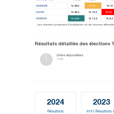
1
1
HAKKARI
%
29,6
%
43
%
19
3
5
HATAY
%
28,4
%
19,3
%
32
4
ISPARTA
%
62,6
%
12,2
%
9,5
5
33
Les données provenant d'institutions ou de sources officielles
Résultats détaillés des élections 
Urnes dépouillées
%100
2024
2023
Résultats
2023 Résultats 