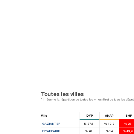
Toutes les villes
* Il résume la répartition de toutes les villes (8) et de tous les dé
Ville
DYP
ANAP
SHP
4
5
GAZIANTEP
%
27,5
%
19,2
%
28
1
DIYARBAKIR
%
20
%
14
%
49,9
5
2