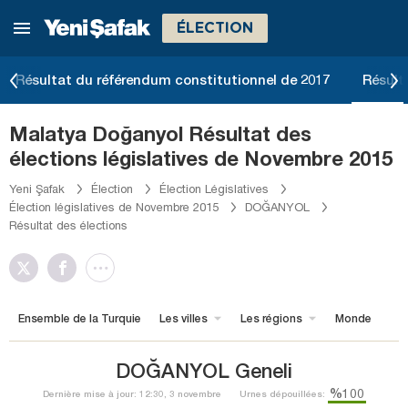
ÉLECTION
Résultat du référendum constitutionnel de 2017
Résult
Malatya Doğanyol Résultat des
élections législatives de Novembre 2015
Yeni Şafak
Élection
Élection Législatives
Élection législatives de Novembre 2015
DOĞANYOL
Résultat des élections
Ensemble de la Turquie
Les villes
Les régions
Monde
DOĞANYOL Geneli
%100
Dernière mise à jour: 12:30, 3 novembre
Urnes dépouillées: