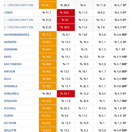
16
9
3
3
%
%
%
%
%
3. CIRCONSCRIPTION
48,1
28,9
9
11,9
0,7
SP
8
14
2
2
%
%
%
%
%
IZMIR
31,7
45,9
11,2
8,9
0,5
VP
4
7
1
1
%
%
%
%
%
1. CIRCONSCRIPTION
31,6
45
11,2
10,1
0,5
VP
4
7
1
1
%
%
%
%
%
2. CIRCONSCRIPTION
31,8
46,8
11,3
7,8
0,5
VP
7
1
%
%
%
%
%
KAHRAMANMARAŞ
71,4
9,7
12,8
3,8
0,9
BBP
2
%
%
%
%
%
KARABÜK
60,4
15,3
19,4
1,1
1,2
SP
2
%
%
%
%
%
KARAMAN
64,4
15,2
16
1,3
1
SP
2
1
%
%
%
%
%
KARS
36,2
15,1
12,3
34
0,5
HKP
3
%
%
%
%
%
KASTAMONU
59,9
17
18,6
0,9
0,7
BBP
7
1
1
%
%
%
%
%
KAYSERI
65,3
12,3
18,1
1,7
0,9
BBP
2
%
%
%
%
%
KILIS
65,3
12,3
18,1
2
0,5
BBP
3
%
%
%
%
%
KIRIKKALE
62,2
13,7
20,5
1,1
0,8
BBP
1
2
%
%
%
%
%
KIRKLARELI
28,4
54,7
12,2
2,3
0,5
VP
2
%
%
%
%
%
KIRŞEHIR
50,8
17,9
23,8
5
0,7
BBP
7
3
1
%
%
%
%
%
KOCAELI
56,5
23,2
11,1
5,9
1,6
SP
12
1
1
%
%
%
%
%
KONYA
73,9
9,4
11,3
3,1
0,9
SP
4
%
%
%
%
%
KÜTAHYA
67,3
12,5
15,6
1
1,3
SP
5
1
%
%
%
%
%
MALATYA
67,4
15,3
9,2
5,9
0,6
BBP