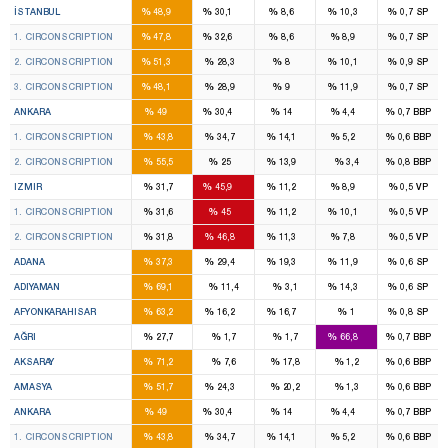
%
%
%
%
%
İSTANBUL
48,9
30,1
8,6
10,3
0,7
SP
16
11
2
2
%
%
%
%
%
1. CIRCONSCRIPTION
47,8
32,6
8,6
8,9
0,7
SP
14
8
2
2
%
%
%
%
%
2. CIRCONSCRIPTION
51,3
28,3
8
10,1
0,9
SP
16
9
3
3
%
%
%
%
%
3. CIRCONSCRIPTION
48,1
28,9
9
11,9
0,7
SP
16
11
4
1
%
%
%
%
%
ANKARA
49
30,4
14
4,4
0,7
BBP
8
7
2
1
%
%
%
%
%
1. CIRCONSCRIPTION
43,8
34,7
14,1
5,2
0,6
BBP
8
4
2
%
%
%
%
%
2. CIRCONSCRIPTION
55,5
25
13,9
3,4
0,8
BBP
8
14
2
2
%
%
%
%
%
IZMIR
31,7
45,9
11,2
8,9
0,5
VP
4
7
1
1
%
%
%
%
%
1. CIRCONSCRIPTION
31,6
45
11,2
10,1
0,5
VP
4
7
1
1
%
%
%
%
%
2. CIRCONSCRIPTION
31,8
46,8
11,3
7,8
0,5
VP
6
4
3
1
%
%
%
%
%
ADANA
37,3
29,4
19,3
11,9
0,6
SP
4
1
%
%
%
%
%
ADIYAMAN
69,1
11,4
3,1
14,3
0,6
SP
3
1
1
%
%
%
%
%
AFYONKARAHISAR
63,2
16,2
16,7
1
0,8
SP
1
3
%
%
%
%
%
AĞRI
27,7
1,7
1,7
66,8
0,7
BBP
3
%
%
%
%
%
AKSARAY
71,2
7,6
17,8
1,2
0,6
BBP
2
1
%
%
%
%
%
AMASYA
51,7
24,3
20,2
1,3
0,6
BBP
16
11
4
1
%
%
%
%
%
ANKARA
49
30,4
14
4,4
0,7
BBP
8
7
2
1
%
%
%
%
%
1. CIRCONSCRIPTION
43,8
34,7
14,1
5,2
0,6
BBP
8
4
2