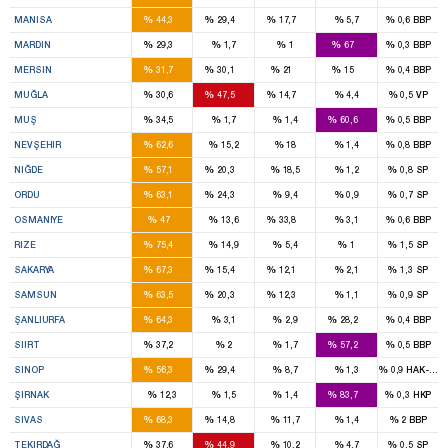
5
3
1
%
%
%
%
%
MANISA
44,3
29,4
17,7
5,7
0,6
BBP
2
4
%
%
%
%
%
MARDIN
29,3
1,7
1
67
0,3
BBP
4
4
2
1
%
%
%
%
%
MERSIN
31,7
30,1
21
15
0,4
BBP
2
3
1
%
%
%
%
%
MUĞLA
30,6
47,5
14,7
4,4
0,5
VP
1
2
%
%
%
%
%
MUŞ
34,5
1,7
1,4
60,6
0,5
BBP
3
%
%
%
%
%
NEVŞEHIR
62,6
15,2
18
1,4
0,8
BBP
2
1
%
%
%
%
%
NIĞDE
57,1
20,3
18,5
1,2
0,8
SP
4
1
%
%
%
%
%
ORDU
63,1
24,3
9,4
0,9
0,7
SP
2
2
%
%
%
%
%
OSMANIYE
47
13,6
33,8
3,1
0,6
BBP
3
%
%
%
%
%
RIZE
75,4
14,9
5,4
1
1,5
SP
5
1
1
%
%
%
%
%
SAKARYA
67,3
15,4
12,1
2,1
1,3
SP
6
2
1
%
%
%
%
%
SAMSUN
63,5
20,3
12,3
1,1
0,9
SP
9
3
%
%
%
%
%
ŞANLIURFA
64,3
3,1
2,9
28,2
0,4
BBP
1
2
%
%
%
%
%
SIIRT
37,2
2
1,7
57,2
0,5
BBP
1
1
%
%
%
%
%
SINOP
56,3
29,4
8,7
1,3
0,9
HAK-PAR
4
%
%
%
%
%
ŞIRNAK
12,3
1,5
1,4
83,7
0,3
HKP
4
1
%
%
%
%
%
SIVAS
68,3
14,8
11,7
1,4
2
BBP
3
3
%
%
%
%
%
TEKIRDAĞ
37,6
44,9
10,2
4,7
0,5
SP