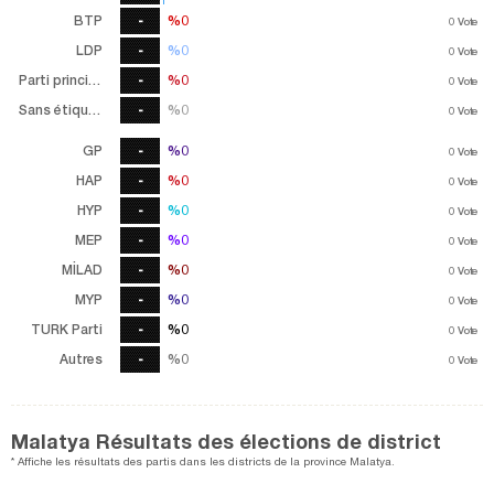
BTP
-
%0
%0
0
Vote
LDP
-
%0
%0
0
Vote
Parti principal
-
%0
%0
0
Vote
Sans étiquette
-
%0
%0
0
Vote
GP
-
%0
%0
0
Vote
HAP
-
%0
%0
0
Vote
HYP
-
%0
%0
0
Vote
MEP
-
%0
%0
0
Vote
MİLAD
-
%0
%0
0
Vote
MYP
-
%0
%0
0
Vote
TURK Parti
-
%0
%0
0
Vote
Autres
-
%0
%0
0
Vote
Malatya Résultats des élections de district
* Affiche les résultats des partis dans les districts de la province Malatya.