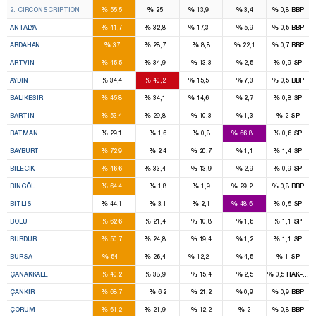
%
%
%
%
%
2. CIRCONSCRIPTION
55,5
25
13,9
3,4
0,8
BBP
7
5
2
%
%
%
%
%
ANTALYA
41,7
32,8
17,3
5,9
0,5
BBP
1
1
%
%
%
%
%
ARDAHAN
37
28,7
8,8
22,1
0,7
BBP
1
1
%
%
%
%
%
ARTVIN
45,5
34,9
13,3
2,5
0,9
SP
3
3
1
%
%
%
%
%
AYDIN
34,4
40,2
15,5
7,3
0,5
BBP
4
3
1
%
%
%
%
%
BALIKESIR
45,8
34,1
14,6
2,7
0,8
SP
1
1
%
%
%
%
%
BARTIN
53,4
29,8
10,3
1,3
2
SP
1
3
%
%
%
%
%
BATMAN
29,1
1,6
0,8
66,8
0,6
SP
2
%
%
%
%
%
BAYBURT
72,9
2,4
20,7
1,1
1,4
SP
1
1
%
%
%
%
%
BILECIK
46,6
33,4
13,9
2,9
0,9
SP
2
1
%
%
%
%
%
BINGÖL
64,4
1,8
1,9
29,2
0,8
BBP
1
2
%
%
%
%
%
BITLIS
44,1
3,1
2,1
48,6
0,5
SP
2
1
%
%
%
%
%
BOLU
62,6
21,4
10,8
1,6
1,1
SP
2
1
%
%
%
%
%
BURDUR
50,7
24,8
19,4
1,2
1,1
SP
11
5
2
%
%
%
%
%
BURSA
54
26,4
12,2
4,5
1
SP
2
2
%
%
%
%
%
ÇANAKKALE
40,2
38,9
15,4
2,5
0,5
HAK-PAR
2
%
%
%
%
%
ÇANKIRI
68,7
6,2
21,2
0,9
0,9
BBP
3
1
%
%
%
%
%
ÇORUM
61,2
21,9
12,2
2
0,8
BBP
4
2
1