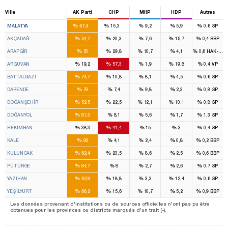
Ville
AK Parti
CHP
MHP
HDP
Autres
5
1
%
%
%
%
%
MALATYA
67,4
15,3
9,2
5,9
0,6
SP
%
%
%
%
%
AKÇADAĞ
54,7
20,3
7,6
15,7
0,4
BBP
%
%
%
%
%
ARAPGİR
53
29,8
10,7
4,1
0,6
HAK-PAR
%
%
%
%
%
ARGUVAN
19,2
57,3
1,9
19,8
0,4
VP
%
%
%
%
%
BATTALGAZİ
74,7
10,8
8,1
4,5
0,6
SP
%
%
%
%
%
DARENDE
78
7,4
9,8
2,3
0,8
SP
%
%
%
%
%
DOĞANŞEHİR
52,5
22,5
12,1
10,1
0,8
SP
%
%
%
%
%
DOĞANYOL
81,3
8,1
5,6
1,7
1,3
SP
%
%
%
%
%
HEKİMHAN
38,3
41,4
15
3
0,4
SP
%
%
%
%
%
KALE
92
4,1
2,4
0,8
0,2
BBP
%
%
%
%
%
KULUNCAK
62,4
23,5
8,6
2,5
0,6
BBP
%
%
%
%
%
PÜTÜRGE
84,7
8
2,7
2,6
0,7
SP
%
%
%
%
%
YAZIHAN
62,8
18,8
3,3
12,4
0,6
SP
%
%
%
%
%
YEŞİLYURT
66,2
15,6
10,7
5,2
0,9
BBP
Les données provenant d'institutions ou de sources officielles n'ont pas pu être
obtenues pour les provinces ou districts marqués d'un trait (-).