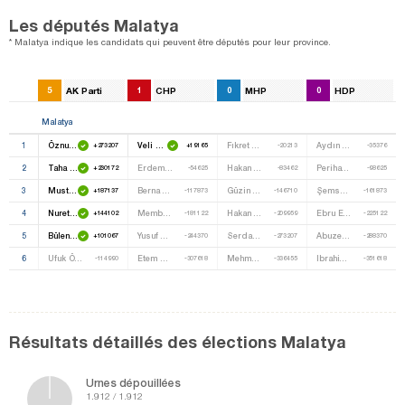
Les députés Malatya
* Malatya indique les candidats qui peuvent être députés pour leur province.
5
AK Parti
1
CHP
0
MHP
0
HDP
Malatya
1
Öznur Çalık
Veli Ağbaba
Fıkret Şınası Kazancıoğlu
Aydın Erdoğan
+273207
+19165
-20213
-35376
2
Taha Özhan
Erdem Hüsnü Aslanoğlu
Hakan Yılmaz
Perihan Yücekaya
+230172
-54625
-83462
-98625
3
Mustafa Şahin
Berna Karadaş
Güzin Koçak
Şemsettin Polat
+187137
-117873
-146710
-161873
4
Nurettin Yaşar
Memba Kuşcu
Hakan Kalkan
Ebru Ergen Korkmaz
+144102
-181122
-209959
-225122
5
Bülent Tüfenkci
Yusuf Sürücü
Serdar Yıldız
Abuzer Yavaş
+101067
-244370
-273207
-288370
6
Ufuk Önalan
Etem Körükmez
Mehmet Ali Özpolat
Ibrahim Tutaş
-114990
-307618
-336455
-351618
Résultats détaillés des élections Malatya
Urnes dépouillées
1.912 / 1.912