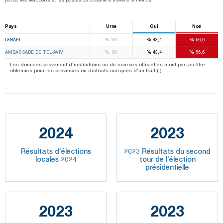
Pays
Urne
Oui
Non
%
%
%
ISRAEL
100
43,4
56,6
%
%
%
AMBASSADE DE TEL-AVIV
100
43,4
56,6
Les données provenant d'institutions ou de sources officielles n'ont pas pu être
obtenues pour les provinces ou districts marqués d'un trait (-).
2024
2023
Résultats d'élections
2023 Résultats du second
locales 2024
tour de l'élection
présidentielle
2023
2023