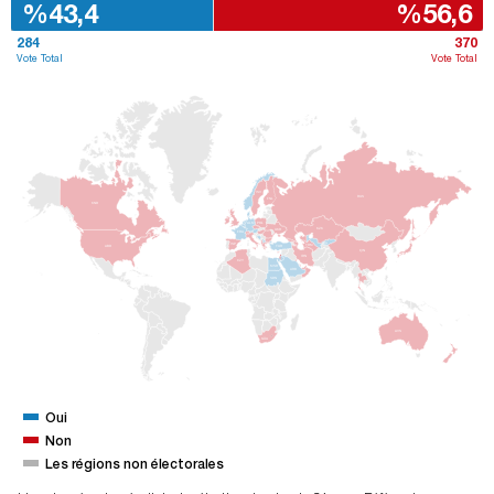
%43,4
%56,6
284
370
Vote Total
Vote Total
ISV
RUS
FNL
KND
POL
ALM
KZK
UKR
FRA
ISP
TRM
ABD
TUR
ÇIN
IRN
CZY
MSR
ARB
SDN
AVS
GÜA
Oui
Non
Les régions non électorales