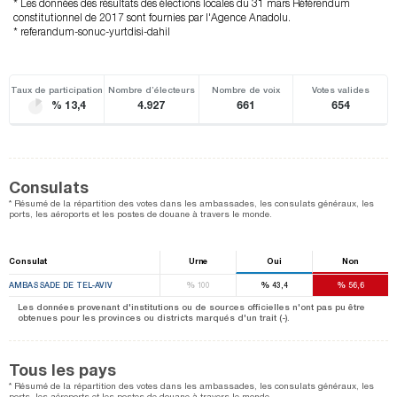
* Les données des résultats des élections locales du 31 mars Référendum
constitutionnel de 2017 sont fournies par l'Agence Anadolu.
* referandum-sonuc-yurtdisi-dahil
Taux de participation
Nombre d’électeurs
Nombre de voix
Votes valides
% 13,4
4.927
661
654
Consulats
* Résumé de la répartition des votes dans les ambassades, les consulats généraux, les
ports, les aéroports et les postes de douane à travers le monde.
Consulat
Urne
Oui
Non
%
%
%
AMBASSADE DE TEL-AVIV
100
43,4
56,6
Les données provenant d'institutions ou de sources officielles n'ont pas pu être
obtenues pour les provinces ou districts marqués d'un trait (-).
Tous les pays
* Résumé de la répartition des votes dans les ambassades, les consulats généraux, les
ports, les aéroports et les postes de douane à travers le monde.