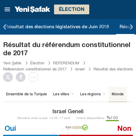
ÉLECTION
Résultat des élections législatives de Juin 2018
Résulta
Résultat du référendum constitutionnel
de 2017
Yeni Şafak
Élection
REFERENDUM
Référendum constitutionnel de 2017
Israel
Résultat des élections
Ensemble de la Turquie
Les villes
Les régions
Monde
Israel Geneli
%100
Dernière mise à jour: 14:46, 17 avril
Urnes dépouillées:
Oui
Non
%50