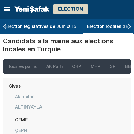
ÉLECTION
Rize
Sakarya
Élection législatives de Juin 2015
Élection locales de 2
Samsun
Candidats à la mairie aux élections
Şanlıurfa
locales en Turquie
Siirt
Sinop
Tous les partis
AK Parti
CHP
MHP
SP
BBP
Şırnak
Sivas
Akıncılar
ALTINYAYLA
CEMEL
ÇEPNİ