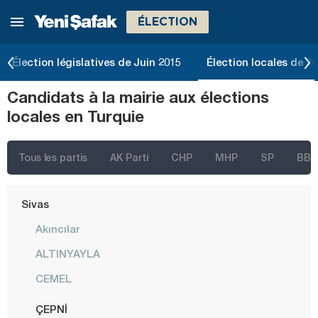
ÉLECTION
Rize
Sakarya
Élection législatives de Juin 2015
Élection locales de 2
Samsun
Candidats à la mairie aux élections
Şanlıurfa
locales en Turquie
Siirt
Sinop
Tous les partis
AK Parti
CHP
MHP
SP
BBP
Şırnak
Sivas
Akıncılar
ALTINYAYLA
CEMEL
ÇEPNİ