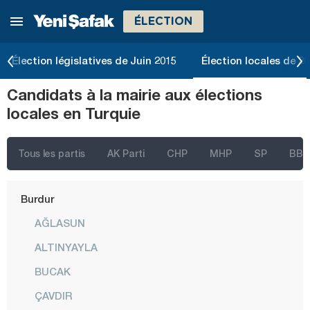
ÉLECTION
Bartın
Batman
Élection législatives de Juin 2015
Élection locales de 2
Bayburt
Candidats à la mairie aux élections
Bilecik
locales en Turquie
Bingöl
Bitlis
Tous les partis
AK Parti
CHP
MHP
SP
BBP
Bolu
Burdur
AĞLASUN
ALTINYAYLA
BUCAK
ÇAVDIR