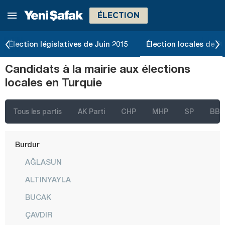
ÉLECTION
Bartın
Batman
Élection législatives de Juin 2015
Élection locales de 2
Bayburt
Candidats à la mairie aux élections
Bilecik
locales en Turquie
Bingöl
Bitlis
Tous les partis
AK Parti
CHP
MHP
SP
BBP
Bolu
Burdur
AĞLASUN
ALTINYAYLA
BUCAK
ÇAVDIR