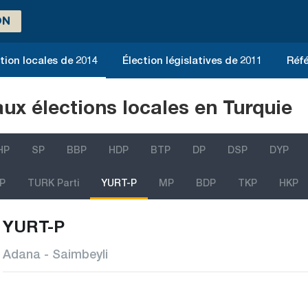
ON
tion locales de 2014
Élection législatives de 2011
Réfé
aux élections locales en Turquie
HP
SP
BBP
HDP
BTP
DP
DSP
DYP
P
TURK Parti
YURT-P
MP
BDP
TKP
HKP
YURT-P
Adana - Saimbeyli