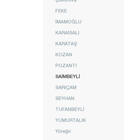
FEKE
İMAMOĞLU
KARAİSALI
KARATAŞ
KOZAN
POZANTI
SAİMBEYLİ
SARIÇAM
SEYHAN
TUFANBEYLİ
YUMURTALIK
Yüreğir