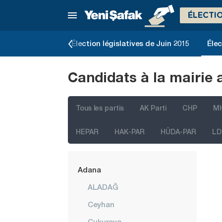
ÉLECTI
e Novembre 2015
Élection législatives de Juin 2015
Élec
Candidats à la mairie 
Tous les partis
AK Parti
CHP
M
İstanbul
HEPAR
HAK-PAR
HÜDA-PAR
LD
Ankara
Izmir
Adana
ALADAĞ
Ceyhan
Çukurova