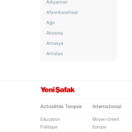
Adıyaman
Afyonkarahisar
Ağrı
Aksaray
Amasya
Antalya
Ardahan
Artvin
Aydın
Balıkesir
Bartın
Actualités Turquie
International
Batman
Éducation
Moyen-Orient
Bayburt
Politique
Europe