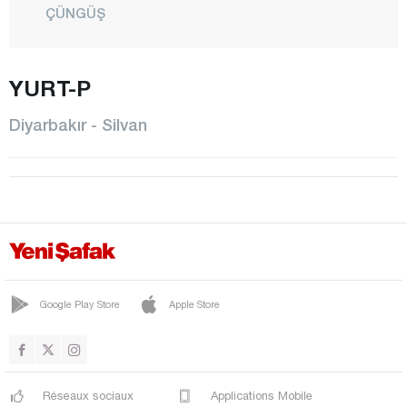
ÇÜNGÜŞ
DİCLE
EĞİL
YURT-P
ERGANİ
Diyarbakır - Silvan
HANİ
HAZRO
KAYAPINAR
KOCAKÖY
KULP
LİCE
Google Play Store
Apple Store
SİLVAN
SUR
Réseaux sociaux
Applications Mobile
YENİŞEHİR