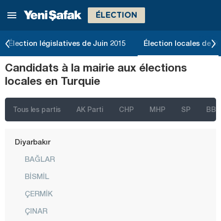
ÉLECTION
Bolu
Burdur
Élection législatives de Juin 2015
Élection locales de 2
Bursa
Candidats à la mairie aux élections
Çanakkale
locales en Turquie
Çankırı
Çorum
Tous les partis
AK Parti
CHP
MHP
SP
BBP
Denizli
Diyarbakır
BAĞLAR
BİSMİL
ÇERMİK
ÇINAR