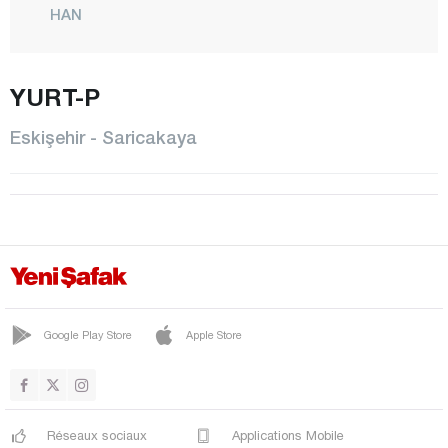
HAN
İNÖNÜ
MAHMUDİYE
YURT-P
MİHALGAZİ
Eskişehir - Saricakaya
MİHALIÇÇIK
ODUNPAZARI
SARICAKAYA
SEYİTGAZİ
SİVRİHİSAR
TEPEBAŞI
Google Play Store
Apple Store
Gaziantep
Giresun
Réseaux sociaux
Applications Mobile
Gümüşhane