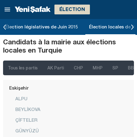
ÉLECTION
Denizli
Diyarbakır
Élection législatives de Juin 2015
Élection locales de 2
Düzce
Candidats à la mairie aux élections
Edirne
locales en Turquie
Elazığ
Erzincan
Tous les partis
AK Parti
CHP
MHP
SP
BBP
Erzurum
Eskişehir
ALPU
BEYLİKOVA
ÇİFTELER
GÜNYÜZÜ