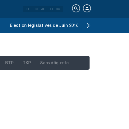
TR
EN
AR
FR
RU
Élection législatives de Juin 2018
Référendum constit
BTP
TKP
Sans étiquette