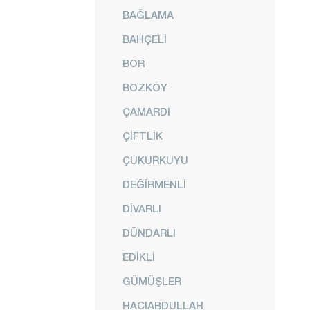
BAĞLAMA
BAHÇELİ
BOR
BOZKÖY
ÇAMARDI
ÇİFTLİK
ÇUKURKUYU
DEĞİRMENLİ
DİVARLI
DÜNDARLI
EDİKLİ
GÜMÜŞLER
HACIABDULLAH