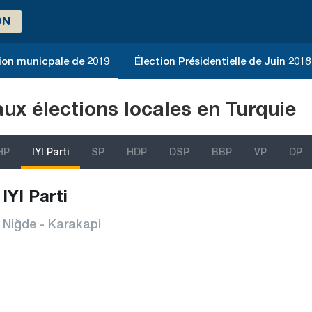
ON
ion municpale de 2019
Élection Présidentielle de Juin 2018
aux élections locales en Turquie
HP
IYI Parti
SP
HDP
DSP
BBP
VP
DP
IYI Parti
Niğde - Karakapi