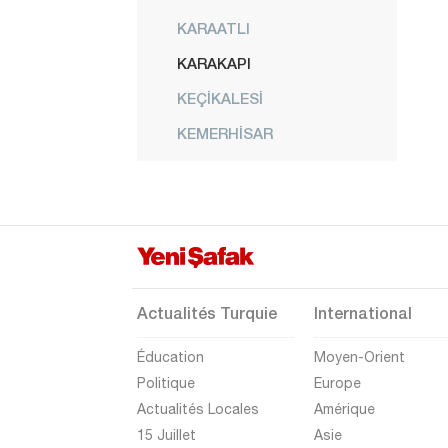
KARAATLI
KARAKAPI
KEÇİKALESİ
KEMERHİSAR
KİLEDERE
KONAKLI
CENTRE
ORHANLI
SAZLICA
Actualités Turquie
International
ULUKIŞLA
Éducation
Moyen-Orient
YEŞİLGÖLCÜK
Politique
Europe
Actualités Locales
Amérique
YILDIZTEPE
15 Juillet
Asie