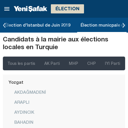
ÉLECTION
Tekirdağ
Tokat
Élection d'Istanbul de Juin 2019
Élection municpale de 
Trabzon
Candidats à la mairie aux élections
Tunceli
locales en Turquie
Uşak
Van
Tous les partis
AK Parti
MHP
CHP
IYI Parti
Yalova
Yozgat
AKDAĞMADENİ
ARAPLI
AYDINCIK
BAHADIN