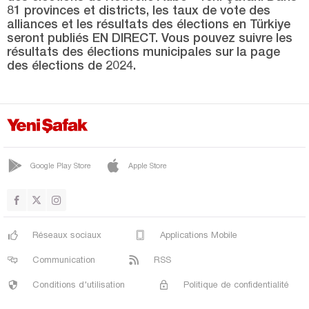
KORKUTELİ
81 provinces et districts, les taux de vote des
alliances et les résultats des élections en Türkiye
KUMLUCA
seront publiés EN DIRECT. Vous pouvez suivre les
MANAVGAT
résultats des élections municipales sur la page
des élections de 2024.
MURATPAŞA
SERİK
Ardahan
Artvin
Google Play Store
Apple Store
Aydın
Balıkesir
Bartın
Réseaux sociaux
Applications Mobile
Batman
Communication
RSS
Bayburt
Conditions d'utilisation
Politique de confidentialité
Bilecik