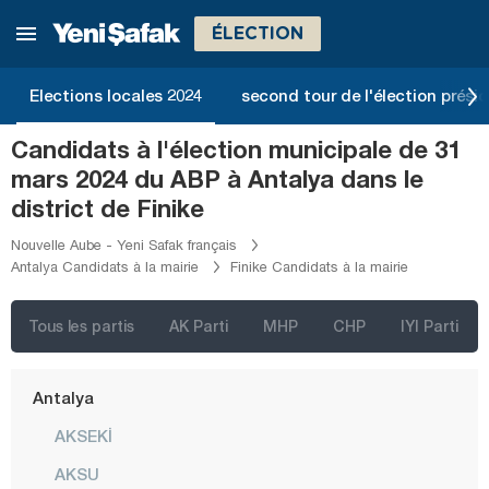
ÉLECTION
İstanbul
Ankara
Elections locales 2024
second tour de l'élection présid
Izmir
Candidats à l'élection municipale de 31
Adana
mars 2024 du ABP à Antalya dans le
Adıyaman
district de Finike
Afyonkarahisar
Nouvelle Aube - Yeni Safak français
Antalya Candidats à la mairie
Finike Candidats à la mairie
Ağrı
Aksaray
Tous les partis
AK Parti
MHP
CHP
IYI Parti
Amasya
Antalya
AKSEKİ
AKSU