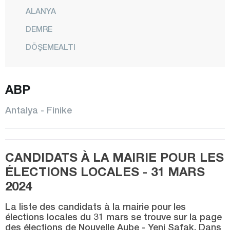
ALANYA
DEMRE
DÖŞEMEALTI
ELMALI
ABP
FİNİKE
GAZİPAŞA
Antalya - Finike
GÜNDOĞMUŞ
İBRADI
CANDIDATS À LA MAIRIE POUR LES
KAŞ
ÉLECTIONS LOCALES - 31 MARS
KEMER
2024
KEPEZ
La liste des candidats à la mairie pour les
KONYAALTI
élections locales du 31 mars se trouve sur la page
des élections de Nouvelle Aube - Yeni Şafak. Dans