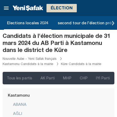
Giresun
ÉLECTION
Gümüşhane
Hakkari
Elections locales 2024
second tour de l'élection présid
Hatay
Candidats à l'élection municipale de 31
Iğdır
mars 2024 du AB Parti à Kastamonu
Isparta
dans le district de Küre
Kahramanmaraş
Nouvelle Aube - Yeni Safak français
Kastamonu Candidats à la mairie
Küre Candidats à la mairie
Karabük
Karaman
Tous les partis
AK Parti
MHP
CHP
IYI Parti
Kars
Kastamonu
ABANA
AĞLI