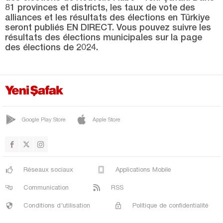
CENTRE
81 provinces et districts, les taux de vote des
alliances et les résultats des élections en Türkiye
PINARBAŞI
seront publiés EN DIRECT. Vous pouvez suivre les
ŞENPAZAR
résultats des élections municipales sur la page
des élections de 2024.
SEYDİLER
TAŞKÖPRÜ
TOSYA
Kayseri
Google Play Store
Apple Store
Kilis
Kırıkkale
Kırklareli
Réseaux sociaux
Applications Mobile
Kırşehir
Communication
RSS
Kocaeli
Conditions d'utilisation
Politique de confidentialité
Konya