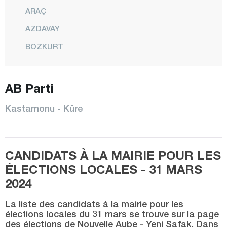
ARAÇ
AZDAVAY
BOZKURT
ÇATALZEYTİN
CİDE
AB Parti
DADAY
Kastamonu - Küre
DEVREKANİ
DOĞANYURT
CANDIDATS À LA MAIRIE POUR LES
HANÖNÜ
ÉLECTIONS LOCALES - 31 MARS
İHSANGAZİ
2024
İNEBOLU
La liste des candidats à la mairie pour les
KÜRE
élections locales du 31 mars se trouve sur la page
des élections de Nouvelle Aube - Yeni Şafak. Dans