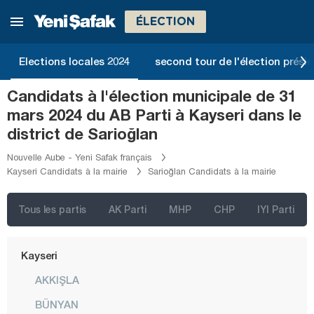
Gümüşhane
ÉLECTION
Hakkari
Hatay
Elections locales 2024
second tour de l'élection présid
Iğdır
Candidats à l'élection municipale de 31
Isparta
mars 2024 du AB Parti à Kayseri dans le
Kahramanmaraş
district de Sarioğlan
Karabük
Nouvelle Aube - Yeni Safak français
Kayseri Candidats à la mairie
Sarioğlan Candidats à la mairie
Karaman
Kars
Tous les partis
AK Parti
MHP
CHP
IYI Parti
Kastamonu
Kayseri
AKKIŞLA
BÜNYAN