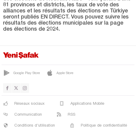
YAHYALI
81 provinces et districts, les taux de vote des
alliances et les résultats des élections en Türkiye
YEŞİLHİSAR
seront publiés EN DIRECT. Vous pouvez suivre les
Kilis
résultats des élections municipales sur la page
des élections de 2024.
Kırıkkale
Kırklareli
Kırşehir
Kocaeli
Google Play Store
Apple Store
Konya
Kütahya
Malatya
Réseaux sociaux
Applications Mobile
Manisa
Communication
RSS
Mardin
Conditions d'utilisation
Politique de confidentialité
Mersin