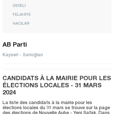
DEVELİ
FELAHİYE
HACILAR
İNCESU
KOCASİNAN
AB Parti
MELİKGAZİ
Kayseri - Sarioğlan
ÖZVATAN
PINARBAŞI
CANDIDATS À LA MAIRIE POUR LES
SARIOĞLAN
ÉLECTIONS LOCALES - 31 MARS
SARIZ
2024
TALAS
La liste des candidats à la mairie pour les
TOMARZA
élections locales du 31 mars se trouve sur la page
des élections de Nouvelle Aube - Yeni Şafak. Dans