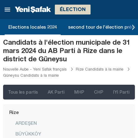
Malatya
ÉLECTION
Manisa
Mardin
Elections locales 2024
second tour de l'élection présid
Mersin
Candidats à l'élection municipale de 31
Muğla
mars 2024 du AB Parti à Rize dans le
Muş
district de Güneysu
Nevşehir
Nouvelle Aube - Yeni Safak français
Rize Candidats à la mairie
Güneysu Candidats à la mairie
Niğde
Ordu
Tous les partis
AK Parti
MHP
CHP
IYI Parti
Osmaniye
Rize
ARDEŞEN
BÜYÜKKÖY