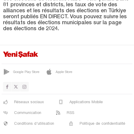
MURADİYE
81 provinces et districts, les taux de vote des
alliances et les résultats des élections en Türkiye
Dimanche
seront publiés EN DIRECT. Vous pouvez suivre les
SALARHA
résultats des élections municipales sur la page
des élections de 2024.
TUNCA
Sakarya
Samsun
Şanlıurfa
Google Play Store
Apple Store
Siirt
Sinop
Şırnak
Réseaux sociaux
Applications Mobile
Sivas
Communication
RSS
Tekirdağ
Conditions d'utilisation
Politique de confidentialité
Tokat