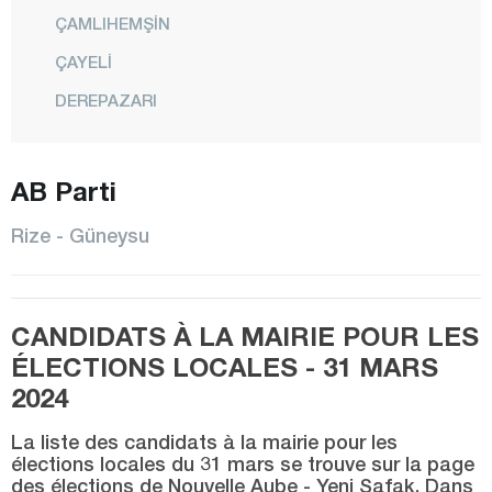
ÇAMLIHEMŞİN
ÇAYELİ
DEREPAZARI
FINDIKLI
AB Parti
GÜNEYSU
HEMŞİN
Rize - Güneysu
İKİZDERE
İYİDERE
CANDIDATS À LA MAIRIE POUR LES
KALKANDERE
ÉLECTIONS LOCALES - 31 MARS
KENDİRLİ
2024
MADENLİ
La liste des candidats à la mairie pour les
CENTRE
élections locales du 31 mars se trouve sur la page
des élections de Nouvelle Aube - Yeni Şafak. Dans