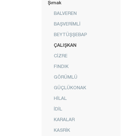
Şırnak
BALVEREN
BAŞVERİMLİ
BEYTÜŞŞEBAP
ÇALIŞKAN
CİZRE
FINDIK
GÖRÜMLÜ
GÜÇLÜKONAK
HİLAL
İDİL
KARALAR
KASRİK