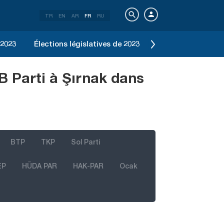
TR
EN
AR
FR
RU
 2023
Élections législatives de 2023
Élection d'Istanbu
B Parti à Şırnak dans
BTP
TKP
Sol Parti
EP
HÜDA PAR
HAK-PAR
Ocak