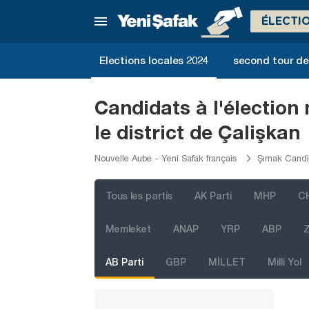
Mersin
ÉLECTI
Muğla
Muş
Elections locales 2024
second tour de 
Nevşehir
Niğde
Candidats à l'élection
Ordu
le district de Çalişkan
Osmaniye
Nouvelle Aube - Yeni Safak français
Şırnak Candi
Rize
Sakarya
Tous les partis
AK Parti
MHP
C
Samsun
Memleket
ANAP
YRP
ABP
Z
Şanlıurfa
AB Parti
GBP
MİLLET
Milli Yol
Siirt
Sinop