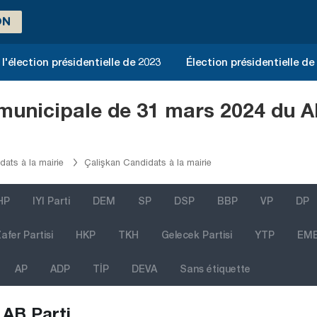
ON
l'élection présidentielle de 2023
Élection présidentielle de
 municipale de 31 mars 2024 du A
dats à la mairie
Çalişkan Candidats à la mairie
HP
IYI Parti
DEM
SP
DSP
BBP
VP
DP
afer Partisi
HKP
TKH
Gelecek Partisi
YTP
EM
AP
ADP
TİP
DEVA
Sans étiquette
AB Parti