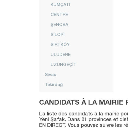
KUMÇATI
CENTRE
ŞENOBA
SİLOPİ
SIRTKÖY
ULUDERE
UZUNGEÇİT
Sivas
Tekirdağ
Tokat
CANDIDATS À LA MAIRIE 
Trabzon
La liste des candidats à la mairie po
Tunceli
Yeni Şafak. Dans 81 provinces et distr
EN DIRECT. Vous pouvez suivre les ré
Uşak