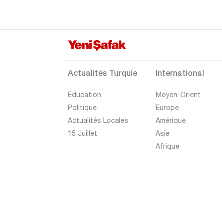
Tunceli
Uşak
Van
Yalova
Actualités Turquie
International
Yozgat
Éducation
Moyen-Orient
Zonguldak
Politique
Europe
Actualités Locales
Amérique
15 Juillet
Asie
Afrique