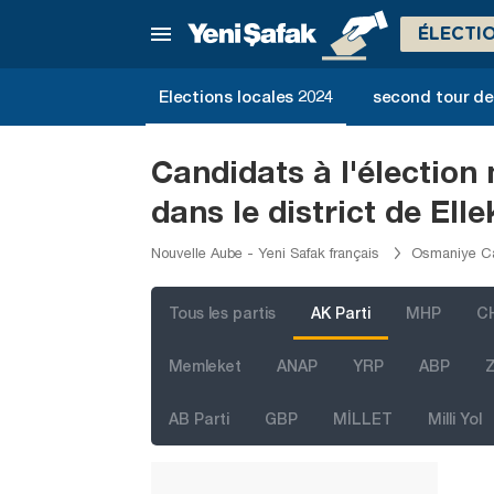
Kırşehir
ÉLECTI
Kocaeli
Konya
Elections locales 2024
second tour de 
Kütahya
Malatya
Candidats à l'élection
Manisa
dans le district de Elle
Mardin
Nouvelle Aube - Yeni Safak français
Osmaniye Ca
Mersin
Muğla
Tous les partis
AK Parti
MHP
C
Muş
Memleket
ANAP
YRP
ABP
Z
Nevşehir
AB Parti
GBP
MİLLET
Milli Yol
Niğde
Ordu