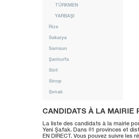
TÜRKMEN
YARBAŞI
Rize
Sakarya
Samsun
Şanlıurfa
Siirt
Sinop
Şırnak
Sivas
CANDIDATS À LA MAIRIE 
Tekirdağ
La liste des candidats à la mairie po
Tokat
Yeni Şafak. Dans 81 provinces et distr
EN DIRECT. Vous pouvez suivre les ré
Trabzon