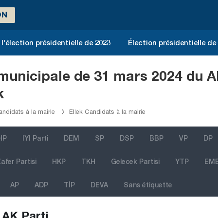
ON
l'élection présidentielle de 2023
Élection présidentielle de
 municipale de 31 mars 2024 du 
k
ndidats à la mairie
Ellek Candidats à la mairie
HP
IYI Parti
DEM
SP
DSP
BBP
VP
DP
afer Partisi
HKP
TKH
Gelecek Partisi
YTP
EM
AP
ADP
TİP
DEVA
Sans étiquette
AK Parti