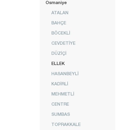
Osmaniye
ATALAN
BAHÇE
BÖCEKLİ
CEVDETİYE
DÜZİÇİ
ELLEK
HASANBEYLİ
KADİRLİ
MEHMETLİ
CENTRE
SUMBAS
TOPRAKKALE