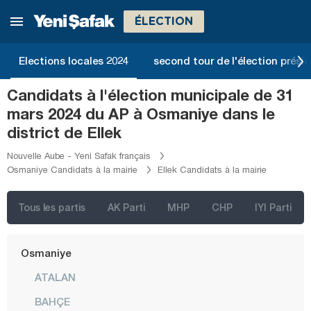
Kütahya
ÉLECTION
Malatya
Manisa
Elections locales 2024
second tour de l'élection présid
Mardin
Candidats à l'élection municipale de 31
Mersin
mars 2024 du AP à Osmaniye dans le
Muğla
district de Ellek
Muş
Nouvelle Aube - Yeni Safak français
Osmaniye Candidats à la mairie
Ellek Candidats à la mairie
Nevşehir
Niğde
Tous les partis
AK Parti
MHP
CHP
IYI Parti
Ordu
Osmaniye
ATALAN
BAHÇE