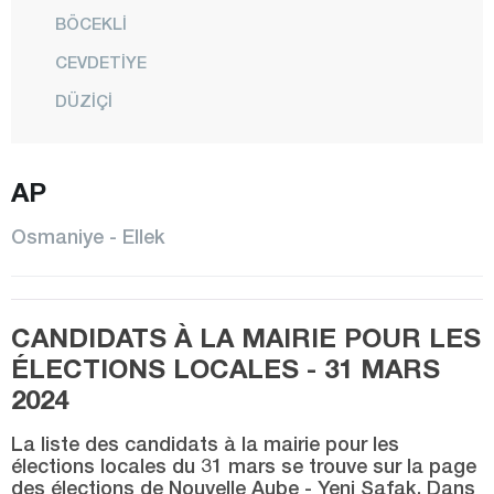
BÖCEKLİ
CEVDETİYE
DÜZİÇİ
ELLEK
AP
HASANBEYLİ
KADİRLİ
Osmaniye - Ellek
MEHMETLİ
CENTRE
CANDIDATS À LA MAIRIE POUR LES
SUMBAS
ÉLECTIONS LOCALES - 31 MARS
TOPRAKKALE
2024
TÜRKMEN
La liste des candidats à la mairie pour les
YARBAŞI
élections locales du 31 mars se trouve sur la page
des élections de Nouvelle Aube - Yeni Şafak. Dans