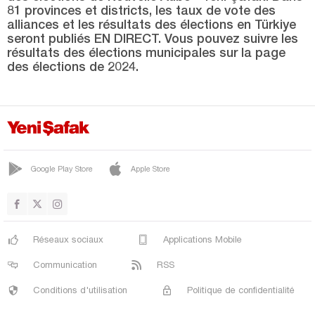
Rize
81 provinces et districts, les taux de vote des
alliances et les résultats des élections en Türkiye
Sakarya
seront publiés EN DIRECT. Vous pouvez suivre les
Samsun
résultats des élections municipales sur la page
des élections de 2024.
Şanlıurfa
Siirt
Sinop
Şırnak
Google Play Store
Apple Store
Sivas
Tekirdağ
Tokat
Réseaux sociaux
Applications Mobile
Trabzon
Communication
RSS
Tunceli
Conditions d'utilisation
Politique de confidentialité
Uşak