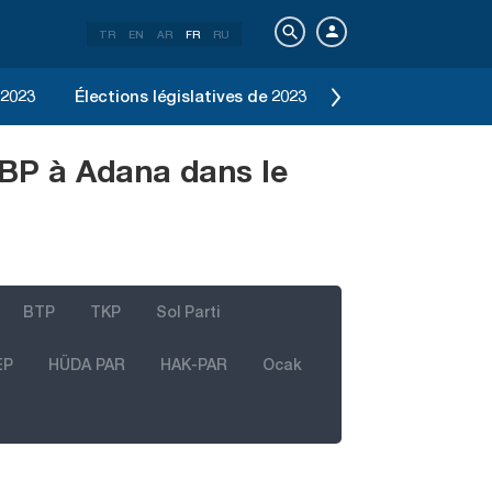
TR
EN
AR
FR
RU
 2023
Élections législatives de 2023
Élection d'Istanbu
BBP à Adana dans le
BTP
TKP
Sol Parti
EP
HÜDA PAR
HAK-PAR
Ocak