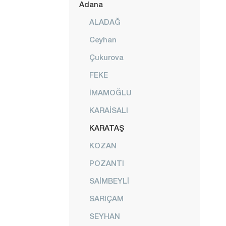
Adana
ALADAĞ
Ceyhan
Çukurova
FEKE
İMAMOĞLU
KARAİSALI
KARATAŞ
KOZAN
POZANTI
SAİMBEYLİ
SARIÇAM
SEYHAN