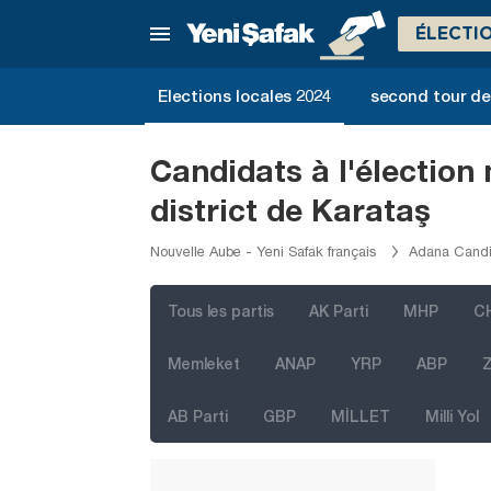
ÉLECTI
Elections locales 2024
second tour de 
Candidats à l'électio
district de Karataş
Nouvelle Aube - Yeni Safak français
Adana Candid
Tous les partis
AK Parti
MHP
C
Memleket
ANAP
YRP
ABP
Z
İstanbul
AB Parti
GBP
MİLLET
Milli Yol
Ankara
Izmir