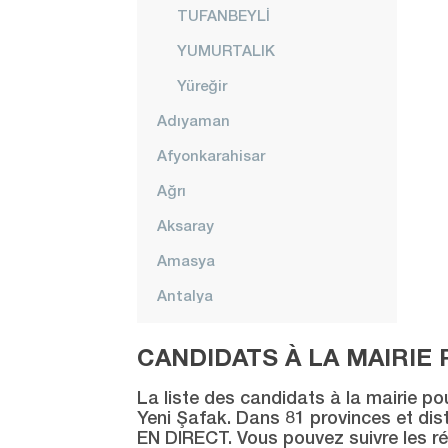
TUFANBEYLİ
YUMURTALIK
Yüreğir
Adıyaman
Afyonkarahisar
Ağrı
Aksaray
Amasya
Antalya
Ardahan
CANDIDATS À LA MAIRIE 
Artvin
La liste des candidats à la mairie po
Aydın
Yeni Şafak. Dans 81 provinces et distr
EN DIRECT. Vous pouvez suivre les ré
Balıkesir