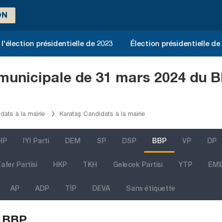
ON
l'élection présidentielle de 2023
Élection présidentielle de
n municipale de 31 mars 2024 du 
ats à la mairie
Karataş Candidats à la mairie
HP
IYI Parti
DEM
SP
DSP
BBP
VP
DP
afer Partisi
HKP
TKH
Gelecek Partisi
YTP
EM
AP
ADP
TİP
DEVA
Sans étiquette
BBP