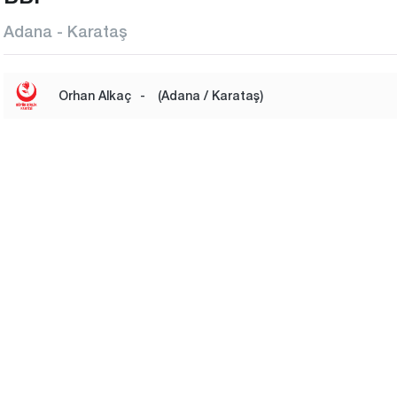
Adana - Karataş
Orhan Alkaç
-
(Adana / Karataş)