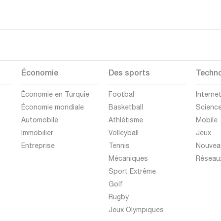
Économie
Des sports
Techno
Économie en Turquie
Footbal
Interne
Économie mondiale
Basketball
Scienc
Automobile
Athlétisme
Mobile
Immobilier
Volleyball
Jeux
Entreprise
Tennis
Nouvea
Mécaniques
Réseau
Sport Extrême
Golf
Rugby
Jeux Olympiques