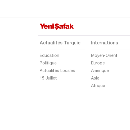
Bartın
Batman
Bayburt
Bilecik
Actualités Turquie
International
Bingöl
Éducation
Moyen-Orient
Bitlis
Politique
Europe
Bolu
Actualités Locales
Amérique
Burdur
15 Juillet
Asie
Afrique
Bursa
Çanakkale
Çankırı
Çorum
Denizli