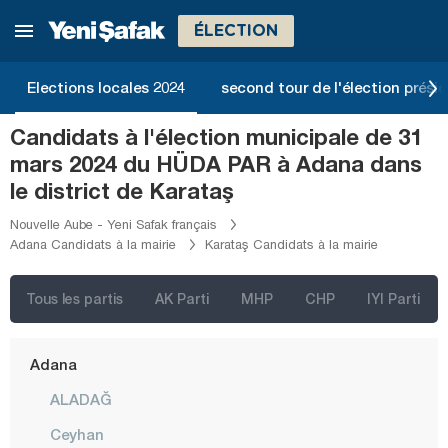
ÉLECTION
Elections locales 2024
second tour de l'élection présid
Candidats à l'élection municipale de 31
mars 2024 du HÜDA PAR à Adana dans
le district de Karataş
Nouvelle Aube - Yeni Safak français
Adana Candidats à la mairie
Karataş Candidats à la mairie
İstanbul
Ankara
Tous les partis
AK Parti
MHP
CHP
IYI Parti
Izmir
Adana
ALADAĞ
Ceyhan