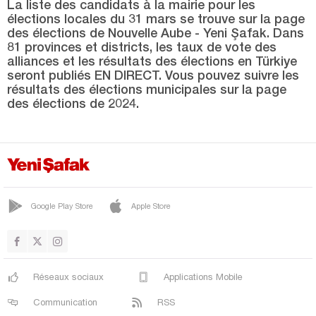
Yüreğir
La liste des candidats à la mairie pour les
élections locales du 31 mars se trouve sur la page
Adıyaman
des élections de Nouvelle Aube - Yeni Şafak. Dans
81 provinces et districts, les taux de vote des
Afyonkarahisar
alliances et les résultats des élections en Türkiye
seront publiés EN DIRECT. Vous pouvez suivre les
Ağrı
résultats des élections municipales sur la page
Aksaray
des élections de 2024.
Amasya
Antalya
Ardahan
Artvin
Google Play Store
Apple Store
Aydın
Balıkesir
Bartın
Réseaux sociaux
Applications Mobile
Batman
Communication
RSS