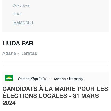
Çukurova
FEKE
İMAMOĞLU
KARAİSALI
HÜDA PAR
KARATAŞ
KOZAN
Adana - Karataş
POZANTI
SAİMBEYLİ
SARIÇAM
Osman Köprüdüz
-
(Adana / Karataş)
SEYHAN
CANDIDATS À LA MAIRIE POUR LES
TUFANBEYLİ
ÉLECTIONS LOCALES - 31 MARS
2024
YUMURTALIK