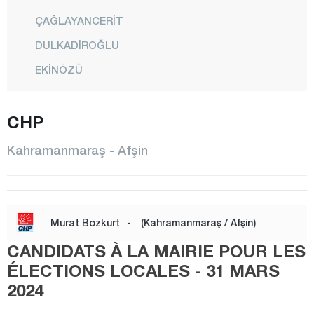
ÇAĞLAYANCERİT
DULKADİROĞLU
EKİNÖZÜ
ELBİSTAN
CHP
GÖKSUN
NURHAK
Kahramanmaraş - Afşin
ONİKİŞUBAT
PAZARCIK
TÜRKOĞLU
Murat Bozkurt
-
(Kahramanmaraş / Afşin)
Karabük
CANDIDATS À LA MAIRIE POUR LES
Karaman
ÉLECTIONS LOCALES - 31 MARS
2024
Kars