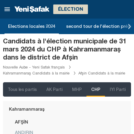
Erzincan
ÉLECTION
Erzurum
Eskişehir
Elections locales 2024
second tour de l'élection présid
Gaziantep
Candidats à l'élection municipale de 31
Giresun
mars 2024 du CHP à Kahramanmaraş
Gümüşhane
dans le district de Afşin
Hakkari
Nouvelle Aube - Yeni Safak français
Kahramanmaraş Candidats à la mairie
Afşin Candidats à la mairie
Hatay
Iğdır
Tous les partis
AK Parti
MHP
CHP
IYI Parti
Isparta
Kahramanmaraş
AFŞİN
ANDIRIN