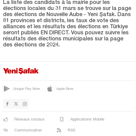
Kastamonu
La liste des candidats à la mairie pour les
élections locales du 31 mars se trouve sur la page
Kayseri
des élections de Nouvelle Aube - Yeni Şafak. Dans
81 provinces et districts, les taux de vote des
Kilis
alliances et les résultats des élections en Türkiye
seront publiés EN DIRECT. Vous pouvez suivre les
Kırıkkale
résultats des élections municipales sur la page
Kırklareli
des élections de 2024.
Kırşehir
Kocaeli
Konya
Kütahya
Google Play Store
Apple Store
Malatya
Manisa
Mardin
Réseaux sociaux
Applications Mobile
Mersin
Communication
RSS