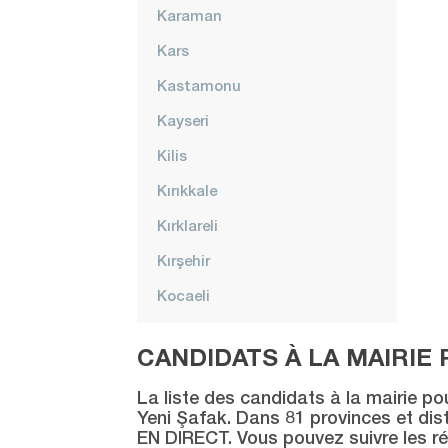
Karaman
Kars
Kastamonu
Kayseri
Kilis
Kırıkkale
Kırklareli
Kırşehir
Kocaeli
Konya
CANDIDATS À LA MAIRIE 
Kütahya
La liste des candidats à la mairie po
Malatya
Yeni Şafak. Dans 81 provinces et distr
EN DIRECT. Vous pouvez suivre les ré
Manisa