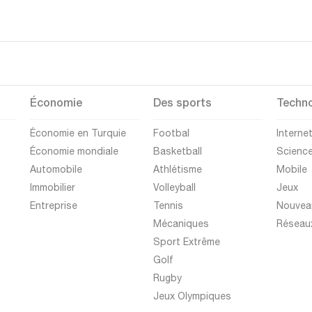
Économie
Des sports
Techno
Économie en Turquie
Footbal
Interne
Économie mondiale
Basketball
Scienc
Automobile
Athlétisme
Mobile
Immobilier
Volleyball
Jeux
Entreprise
Tennis
Nouvea
Mécaniques
Réseau
Sport Extrême
Golf
Rugby
Jeux Olympiques