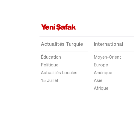
Mardin
Mersin
Muğla
Muş
Actualités Turquie
International
Nevşehir
Éducation
Moyen-Orient
Niğde
Politique
Europe
Ordu
Actualités Locales
Amérique
Osmaniye
15 Juillet
Asie
Afrique
Rize
Sakarya
Samsun
Şanlıurfa
Siirt