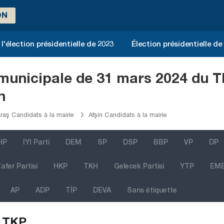
ON
l'élection présidentielle de 2023
Élection présidentielle de
n municipale de 31 mars 2024 d
n
aş Candidats à la mairie
Afşin Candidats à la mairie
HP
IYI Parti
DEM
SP
DSP
BBP
VP
DP
afer Partisi
HKP
TKH
Gelecek Partisi
YTP
EM
AP
ADP
TİP
DEVA
Sans étiquette
TKP