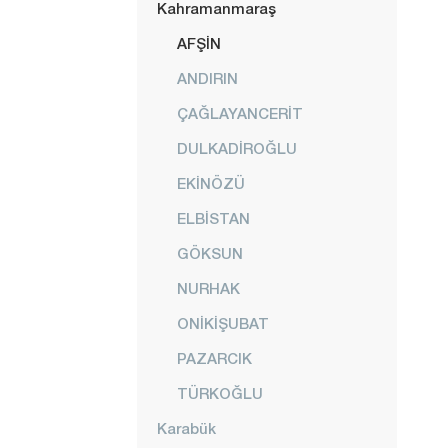
Kahramanmaraş
AFŞİN
ANDIRIN
ÇAĞLAYANCERİT
DULKADİROĞLU
EKİNÖZÜ
ELBİSTAN
GÖKSUN
NURHAK
ONİKİŞUBAT
PAZARCIK
TÜRKOĞLU
Karabük