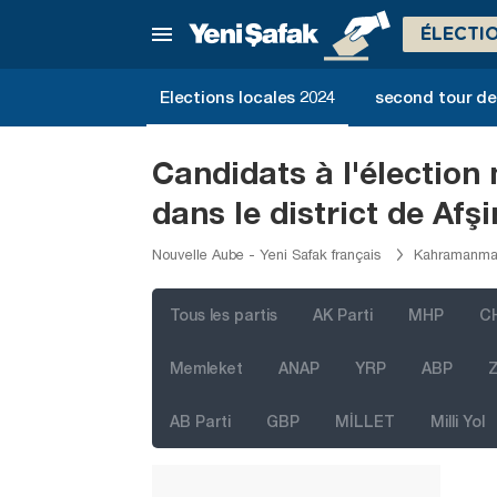
Düzce
ÉLECTI
Edirne
Elazığ
Elections locales 2024
second tour de 
Erzincan
Erzurum
Candidats à l'électio
Eskişehir
dans le district de Afşi
Gaziantep
Nouvelle Aube - Yeni Safak français
Kahramanmar
Giresun
Gümüşhane
Tous les partis
AK Parti
MHP
C
Hakkari
Memleket
ANAP
YRP
ABP
Z
Hatay
AB Parti
GBP
MİLLET
Milli Yol
Iğdır
Isparta