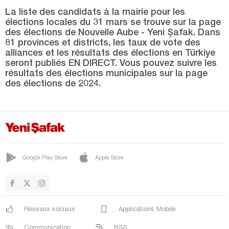
Tunceli
La liste des candidats à la mairie pour les
Uşak
élections locales du 31 mars se trouve sur la page
des élections de Nouvelle Aube - Yeni Şafak. Dans
Van
81 provinces et districts, les taux de vote des
alliances et les résultats des élections en Türkiye
Yalova
seront publiés EN DIRECT. Vous pouvez suivre les
résultats des élections municipales sur la page
Yozgat
des élections de 2024.
Zonguldak
Google Play Store
Apple Store
Réseaux sociaux
Applications Mobile
Communication
RSS