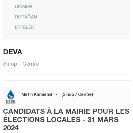
DİKMEN
DURAĞAN
ERFELEK
GERZE
DEVA
CENTRE
SARAYDÜZÜ
Sinop - Centre
TÜRKELİ
Şırnak
Sivas
Metin Kandemir
-
(Sinop / Centre)
Tekirdağ
CANDIDATS À LA MAIRIE POUR LES
Tokat
ÉLECTIONS LOCALES - 31 MARS
Trabzon
2024