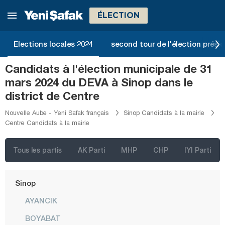
Muş
ÉLECTION
Nevşehir
Niğde
Elections locales 2024
second tour de l'élection présid
Ordu
Candidats à l'élection municipale de 31
Osmaniye
mars 2024 du DEVA à Sinop dans le
Rize
district de Centre
Sakarya
Nouvelle Aube - Yeni Safak français
Sinop Candidats à la mairie
Centre Candidats à la mairie
Samsun
Şanlıurfa
Tous les partis
AK Parti
MHP
CHP
IYI Parti
Siirt
Sinop
AYANCIK
BOYABAT