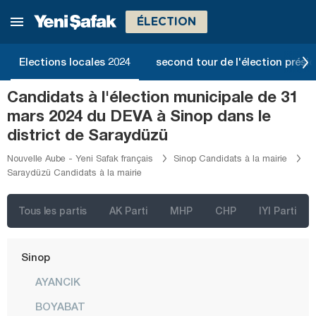
Muş
ÉLECTION
Nevşehir
Niğde
Elections locales 2024
second tour de l'élection présid
Ordu
Candidats à l'élection municipale de 31
Osmaniye
mars 2024 du DEVA à Sinop dans le
Rize
district de Saraydüzü
Sakarya
Nouvelle Aube - Yeni Safak français
Sinop Candidats à la mairie
Saraydüzü Candidats à la mairie
Samsun
Şanlıurfa
Tous les partis
AK Parti
MHP
CHP
IYI Parti
Siirt
Sinop
AYANCIK
BOYABAT