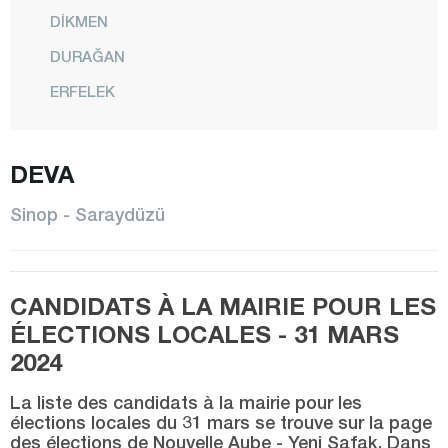
DİKMEN
DURAĞAN
ERFELEK
GERZE
CENTRE
DEVA
SARAYDÜZÜ
Sinop - Saraydüzü
TÜRKELİ
Şırnak
CANDIDATS À LA MAIRIE POUR LES
Sivas
ÉLECTIONS LOCALES - 31 MARS
Tekirdağ
2024
Tokat
La liste des candidats à la mairie pour les
Trabzon
élections locales du 31 mars se trouve sur la page
des élections de Nouvelle Aube - Yeni Şafak. Dans