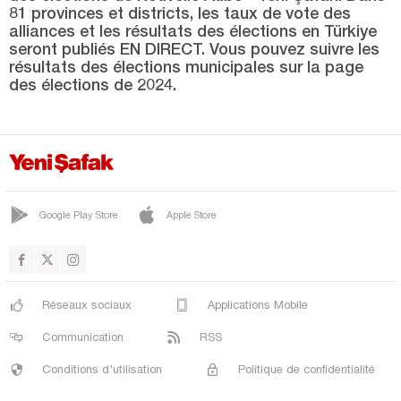
Tunceli
81 provinces et districts, les taux de vote des
alliances et les résultats des élections en Türkiye
Uşak
seront publiés EN DIRECT. Vous pouvez suivre les
Van
résultats des élections municipales sur la page
des élections de 2024.
Yalova
Yozgat
Zonguldak
Google Play Store
Apple Store
Réseaux sociaux
Applications Mobile
Communication
RSS
Conditions d'utilisation
Politique de confidentialité