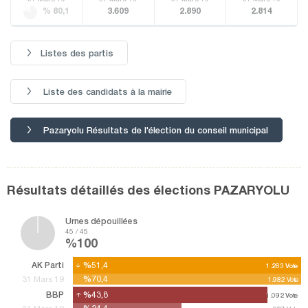
% 80,1
3.609
2.890
2.814
Listes des partis
Liste des candidats à la mairie
Pazaryolu Résultats de l'élection du conseil municipal
Résultats détaillés des élections PAZARYOLU
Urnes dépouillées
45 / 45
%100
AK Parti
%51,4
%51,4
1.283
1.283
Vote
Vote
%70,4
%70,4
31 Mars 19
1.982
1.982
Vote
Vote
BBP
%43,8
%43,8
1.092
1.092
Vote
Vote