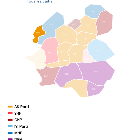
Tous les partis
OLR
ŞNK
İSP
UZD
OLT
PZY
TOR
NRM
HOR
YKT
AZZ
PSN
KPR
AŞK
PAL
KRY
TKM
ÇAT
HIN
KRÇ
AK Parti
YRP
CHP
IYI Parti
MHP
DEM