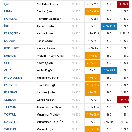
%
%
%
%
ÇAT
Arif Hikmet Kılıç
100
44,1
0
48,6
%
%
%
%
HINIS
Serdal Şan
100
47,8
0
7,3
%
%
%
%
HORASAN
Hayrettin Özdemir
100
31,3
0
0,8
%
%
%
%
İSPIR
Ahmet Coşkun
100
0
41,4
1,8
%
%
%
%
KARAÇOBAN
Kazim Erhan
100
30,5
0
16,6
%
%
%
%
KARAYAZI
Bahar Göksu
100
36,1
0
3,1
%
%
%
%
KÖPRÜKÖY
Nevzat Karasu
100
38
0
0,8
%
%
%
%
NARMAN
Aydemir Adem Kınalı
100
43
0
0,5
%
%
%
%
OLTU
Adem Çelebi
100
33,4
0
2,6
%
%
%
%
OLUR
Vedat Ergün
100
0
49,1
1,3
%
%
%
%
PALANDÖKEN
Muhammet Sunar
100
40,7
0
4,8
%
%
%
%
PASINLER
Ünsal Sertoğlu
100
50,5
0
1,4
%
%
%
%
PAZARYOLU
İbrahim Şahin
100
51,4
0
0,9
%
%
%
%
ŞENKAYA
Görbil Özcan
100
42,7
0
50
%
%
%
%
TEKMAN
Abdurrahman Sever
100
18,4
0
1,8
%
%
%
%
TORTUM
Muammer Yiğider
100
51,9
0
1,6
%
%
%
%
UZUNDERE
Muhammet Halis Özsoy
100
0
38,9
1
%
%
%
%
YAKUTIYE
Mahmut Uçar
100
53,8
0
5,5