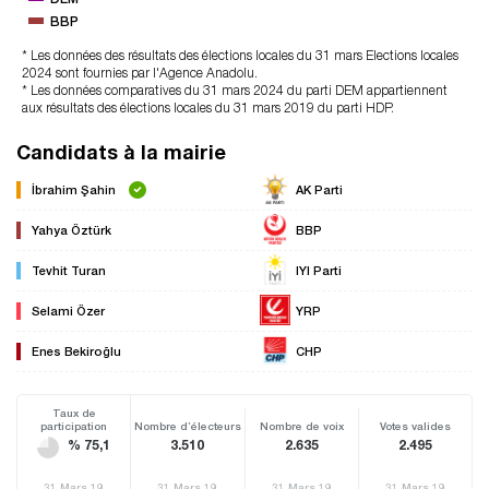
BBP
* Les données des résultats des élections locales du 31 mars Elections locales
2024 sont fournies par l'Agence Anadolu.
* Les données comparatives du 31 mars 2024 du parti DEM appartiennent
aux résultats des élections locales du 31 mars 2019 du parti HDP.
Candidats à la mairie
İbrahim Şahin
AK Parti
Yahya Öztürk
BBP
Tevhit Turan
IYI Parti
Selami Özer
YRP
Enes Bekiroğlu
CHP
Taux de
participation
Nombre d’électeurs
Nombre de voix
Votes valides
% 75,1
3.510
2.635
2.495
31 Mars 19
31 Mars 19
31 Mars 19
31 Mars 19