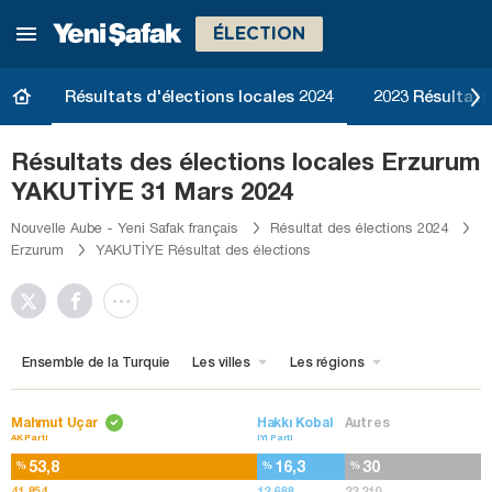
ÉLECTION
Résultats d'élections locales 2024
2023 Résultats 
Résultats des élections locales Erzurum
YAKUTİYE 31 Mars 2024
Nouvelle Aube - Yeni Safak français
Résultat des élections 2024
Erzurum
YAKUTİYE Résultat des élections
Ensemble de la Turquie
Les villes
Les régions
Mahmut Uçar
Hakkı Kobal
Autres
AK Parti
IYI Parti
53,8
16,3
30
%
%
%
41.854
12.688
23.210