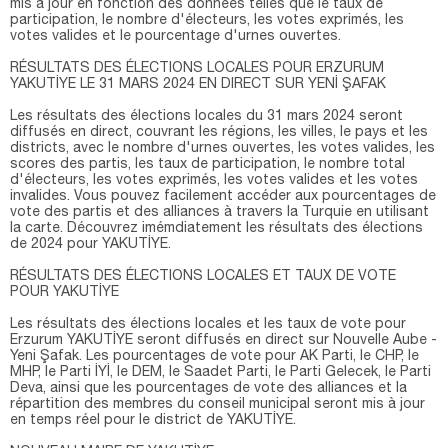
mis à jour en fonction des données telles que le taux de
participation, le nombre d'électeurs, les votes exprimés, les
votes valides et le pourcentage d'urnes ouvertes.
RÉSULTATS DES ÉLECTIONS LOCALES POUR ERZURUM
YAKUTİYE LE 31 MARS 2024 EN DIRECT SUR YENİ ŞAFAK
Les résultats des élections locales du 31 mars 2024 seront
diffusés en direct, couvrant les régions, les villes, le pays et les
districts, avec le nombre d'urnes ouvertes, les votes valides, les
scores des partis, les taux de participation, le nombre total
d'électeurs, les votes exprimés, les votes valides et les votes
invalides. Vous pouvez facilement accéder aux pourcentages de
vote des partis et des alliances à travers la Turquie en utilisant
la carte. Découvrez imémdiatement les résultats des élections
de 2024 pour YAKUTİYE.
RÉSULTATS DES ÉLECTIONS LOCALES ET TAUX DE VOTE
POUR YAKUTİYE
Les résultats des élections locales et les taux de vote pour
Erzurum YAKUTİYE seront diffusés en direct sur Nouvelle Aube -
Yeni Şafak. Les pourcentages de vote pour AK Parti, le CHP, le
MHP, le Parti İYİ, le DEM, le Saadet Parti, le Parti Gelecek, le Parti
Deva, ainsi que les pourcentages de vote des alliances et la
répartition des membres du conseil municipal seront mis à jour
en temps réel pour le district de YAKUTİYE.