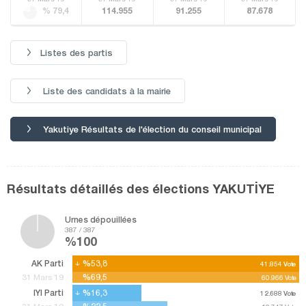
% 79,4
114.955
91.255
87.678
Listes des partis
Liste des candidats à la mairie
Yakutiye Résultats de l'élection du conseil municipal
Résultats détaillés des élections YAKUTİYE
Urnes dépouillées
387 / 387
%100
AK Parti
%53,8
%53,8
41.854
41.854
Vote
Vote
%69,5
%69,5
31 Mars 19
60.966
60.966
Vote
Vote
IYI Parti
%16,3
%16,3
12.688
12.688
Vote
Vote