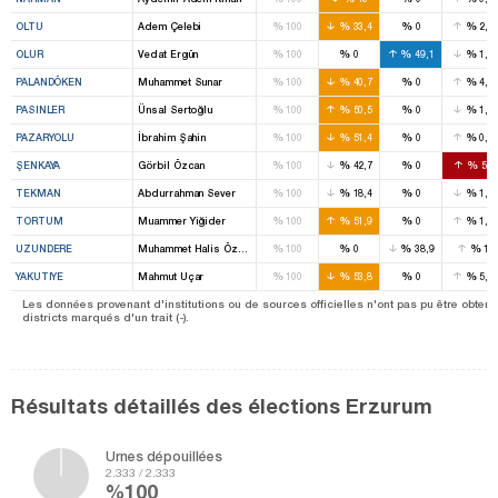
%
%
%
%
OLTU
Adem Çelebi
100
33,4
0
2,6
%
%
%
%
OLUR
Vedat Ergün
100
0
49,1
1,3
%
%
%
%
PALANDÖKEN
Muhammet Sunar
100
40,7
0
4,8
%
%
%
%
PASINLER
Ünsal Sertoğlu
100
50,5
0
1,4
%
%
%
%
PAZARYOLU
İbrahim Şahin
100
51,4
0
0,9
%
%
%
%
ŞENKAYA
Görbil Özcan
100
42,7
0
50
%
%
%
%
TEKMAN
Abdurrahman Sever
100
18,4
0
1,8
%
%
%
%
TORTUM
Muammer Yiğider
100
51,9
0
1,6
%
%
%
%
UZUNDERE
Muhammet Halis Özsoy
100
0
38,9
1
%
%
%
%
YAKUTIYE
Mahmut Uçar
100
53,8
0
5,5
Les données provenant d'institutions ou de sources officielles n'ont pas pu être obten
districts marqués d'un trait (-).
Résultats détaillés des élections Erzurum
Urnes dépouillées
2.333 / 2.333
%100