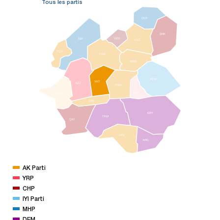
Tous les partis
OLR
ŞNK
İSP
UZD
OLT
PZY
TOR
NRM
HOR
YKT
AZZ
PSN
KPR
AŞK
PAL
KRY
TKM
ÇAT
HIN
KRÇ
AK Parti
YRP
CHP
IYI Parti
MHP
DEM