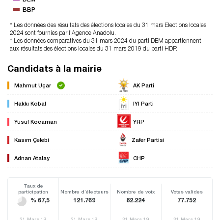
BBP
* Les données des résultats des élections locales du 31 mars Elections locales
2024 sont fournies par l'Agence Anadolu.
* Les données comparatives du 31 mars 2024 du parti DEM appartiennent
aux résultats des élections locales du 31 mars 2019 du parti HDP.
Candidats à la mairie
Mahmut Uçar
AK Parti
Hakkı Kobal
IYI Parti
Yusuf Kocaman
YRP
Kasım Çelebi
Zafer Partisi
Adnan Atalay
CHP
Taux de
participation
Nombre d’électeurs
Nombre de voix
Votes valides
% 67,5
121.769
82.224
77.752
31 Mars 19
31 Mars 19
31 Mars 19
31 Mars 19