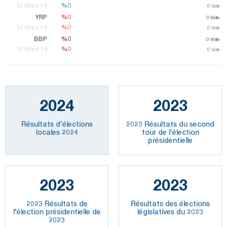
%0
%0
31 Mars 19
0
Vote
YRP
%0
%0
0
Vote
%0
%0
31 Mars 19
0
Vote
BBP
%0
%0
0
Vote
%0
%0
31 Mars 19
0
Vote
2024
2023
Résultats d'élections
2023 Résultats du second
locales 2024
tour de l'élection
présidentielle
2023
2023
2023 Résultats de
Résultats des élections
l'élection présidentielle de
législatives du 2023
2023