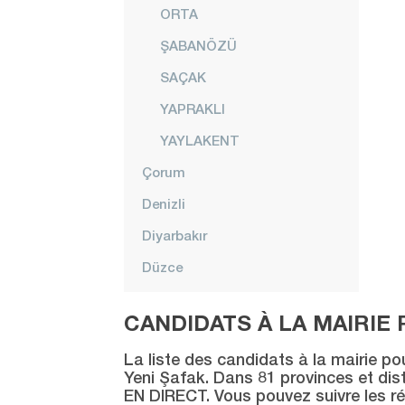
ORTA
ŞABANÖZÜ
SAÇAK
YAPRAKLI
YAYLAKENT
Çorum
Denizli
Diyarbakır
Düzce
Edirne
CANDIDATS À LA MAIRIE 
Elazığ
La liste des candidats à la mairie po
Erzincan
Yeni Şafak. Dans 81 provinces et distr
EN DIRECT. Vous pouvez suivre les ré
Erzurum