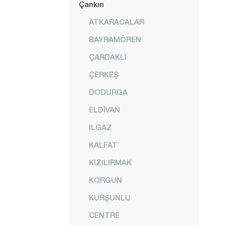
Çankırı
ATKARACALAR
BAYRAMÖREN
ÇARDAKLI
ÇERKEŞ
DODURGA
ELDİVAN
ILGAZ
KALFAT
KIZILIRMAK
KORGUN
KURŞUNLU
CENTRE