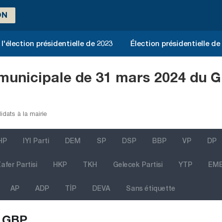
ON
l'élection présidentielle de 2023
Élection présidentielle de
 municipale de 31 mars 2024 du G
idats à la mairie
HP
IYI Parti
DEM
SP
DSP
BBP
VP
DP
afer Partisi
HKP
TKH
Gelecek Partisi
YTP
EM
AP
ADP
TİP
DEVA
Sans étiquette
GBP