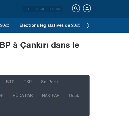
TR
EN
AR
FR
RU
 2023
Élections législatives de 2023
Élection d'Istanbu
BP à Çankırı dans le
BTP
TKP
Sol Parti
EP
HÜDA PAR
HAK-PAR
Ocak