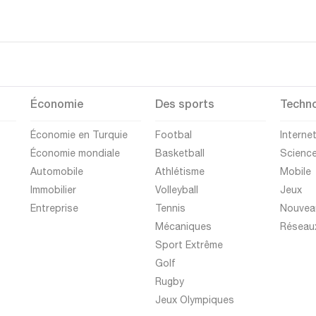
Économie
Des sports
Techno
Économie en Turquie
Footbal
Interne
Économie mondiale
Basketball
Scienc
Automobile
Athlétisme
Mobile
Immobilier
Volleyball
Jeux
Entreprise
Tennis
Nouvea
Mécaniques
Réseau
Sport Extrême
Golf
Rugby
Jeux Olympiques