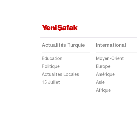
Eskişehir
Gaziantep
Giresun
Gümüşhane
Actualités Turquie
International
Hakkari
Éducation
Moyen-Orient
Hatay
Politique
Europe
Iğdır
Actualités Locales
Amérique
Isparta
15 Juillet
Asie
Afrique
Kahramanmaraş
Karabük
Karaman
Kars
Kastamonu