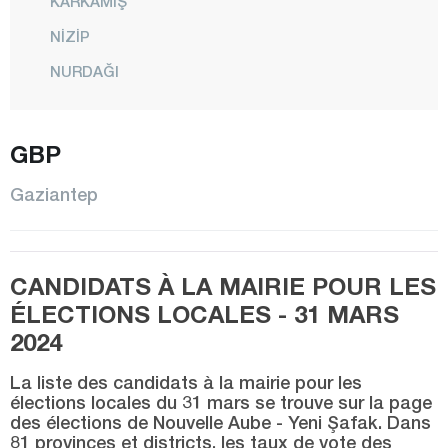
KARKAMIŞ
NİZİP
NURDAĞI
OĞUZELİ
ŞAHİNBEY
GBP
ŞEHİTKAMİL
Gaziantep
YAVUZELİ
Giresun
CANDIDATS À LA MAIRIE POUR LES
Gümüşhane
ÉLECTIONS LOCALES - 31 MARS
Hakkari
2024
Hatay
La liste des candidats à la mairie pour les
Iğdır
élections locales du 31 mars se trouve sur la page
des élections de Nouvelle Aube - Yeni Şafak. Dans
Isparta
81 provinces et districts, les taux de vote des