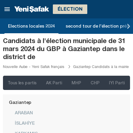
Çorum
ÉLECTION
Denizli
Elections locales 2024
second tour de l'élection présid
Diyarbakır
Düzce
Candidats à l'élection municipale de 31
mars 2024 du GBP à Gaziantep dans le
Edirne
district de
Elazığ
Nouvelle Aube - Yeni Safak français
Gaziantep Candidats à la mairie
Erzincan
Erzurum
Tous les partis
AK Parti
MHP
CHP
IYI Parti
Eskişehir
Gaziantep
ARABAN
İSLAHİYE