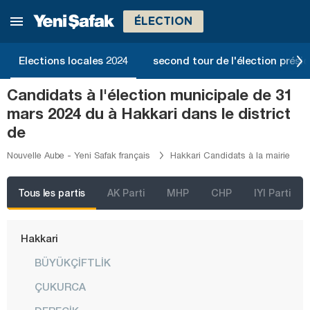
Düzce
ÉLECTION
Edirne
Elections locales 2024
second tour de l'élection présid
Elazığ
Erzincan
Candidats à l'élection municipale de 31
mars 2024 du à Hakkari dans le district
Erzurum
de
Eskişehir
Nouvelle Aube - Yeni Safak français
Hakkari Candidats à la mairie
Gaziantep
Giresun
Tous les partis
AK Parti
MHP
CHP
IYI Parti
Gümüşhane
Hakkari
BÜYÜKÇİFTLİK
ÇUKURCA