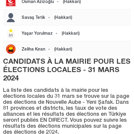
Osman Azizoğlu
-
(Hakkari)
Muğla
Muş
Savaş Tetik
-
(Hakkari)
Nevşehir
Yaşar Yorulmaz
-
(Hakkari)
Niğde
Ordu
Zeliha Kıran
-
(Hakkari)
Osmaniye
CANDIDATS À LA MAIRIE POUR LES
Rize
ÉLECTIONS LOCALES - 31 MARS
2024
Sakarya
Samsun
La liste des candidats à la mairie pour les
élections locales du 31 mars se trouve sur la page
Şanlıurfa
des élections de Nouvelle Aube - Yeni Şafak. Dans
81 provinces et districts, les taux de vote des
Siirt
alliances et les résultats des élections en Türkiye
seront publiés EN DIRECT. Vous pouvez suivre les
Sinop
résultats des élections municipales sur la page
Şırnak
des élections de 2024.