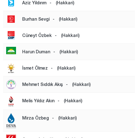
Kastamonu
Aziz Yildırım
-
(Hakkari)
Kayseri
Burhan Sevgi
-
(Hakkari)
Kilis
Kırıkkale
Cüneyt Özbek
-
(Hakkari)
Kırklareli
Harun Duman
-
(Hakkari)
Kırşehir
Kocaeli
İsmet Ölmez
-
(Hakkari)
Konya
Mehmet Sıddık Akış
-
(Hakkari)
Kütahya
Malatya
Melis Yıldız Akın
-
(Hakkari)
Manisa
Mirza Özbeg
-
(Hakkari)
Mardin
Mersin