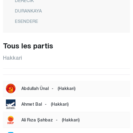
DERECİK
DURANKAYA
ESENDERE
CENTRE
ŞEMDİNLİ
Tous les partis
YÜKSEKOVA
Hakkari
Hatay
Iğdır
Isparta
Abdullah Ünal
-
(Hakkari)
Kahramanmaraş
Karabük
Ahmet Bal
-
(Hakkari)
Karaman
Ali Rıza Şahbaz
-
(Hakkari)
Kars