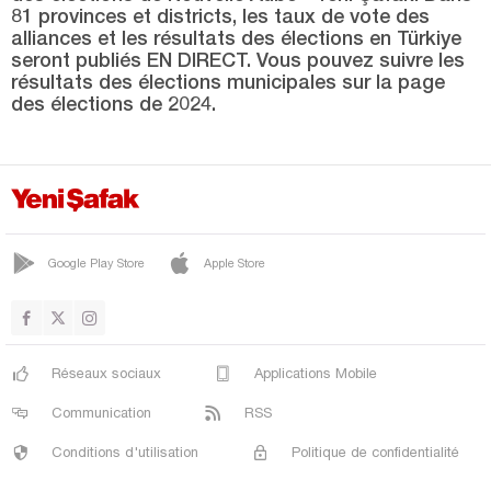
SAÇAK
81 provinces et districts, les taux de vote des
alliances et les résultats des élections en Türkiye
YAPRAKLI
seront publiés EN DIRECT. Vous pouvez suivre les
YAYLAKENT
résultats des élections municipales sur la page
des élections de 2024.
Çorum
Denizli
Diyarbakır
Düzce
Google Play Store
Apple Store
Edirne
Elazığ
Erzincan
Réseaux sociaux
Applications Mobile
Erzurum
Communication
RSS
Eskişehir
Conditions d'utilisation
Politique de confidentialité
Gaziantep