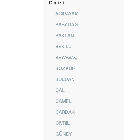
Denizli
ACIPAYAM
BABADAĞ
BAKLAN
BEKİLLİ
BEYAĞAÇ
BOZKURT
BULDAN
ÇAL
ÇAMELİ
ÇARDAK
ÇİVRİL
GÜNEY