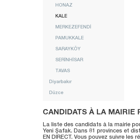
HONAZ
KALE
MERKEZEFENDİ
PAMUKKALE
SARAYKÖY
SERİNHİSAR
TAVAS
Diyarbakır
Düzce
Edirne
CANDIDATS À LA MAIRIE 
Elazığ
La liste des candidats à la mairie po
Erzincan
Yeni Şafak. Dans 81 provinces et distr
EN DIRECT. Vous pouvez suivre les ré
Erzurum