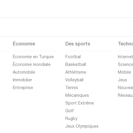
Économie
Des sports
Techno
Économie en Turquie
Footbal
Interne
Économie mondiale
Basketball
Scienc
Automobile
Athlétisme
Mobile
Immobilier
Volleyball
Jeux
Entreprise
Tennis
Nouvea
Mécaniques
Réseau
Sport Extrême
Golf
Rugby
Jeux Olympiques