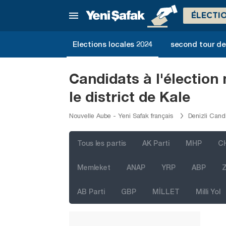
Balıkesir
ÉLECTI
Bartın
Batman
Elections locales 2024
second tour de 
Bayburt
Bilecik
Candidats à l'électio
Bingöl
le district de Kale
Bitlis
Nouvelle Aube - Yeni Safak français
Denizli Candi
Bolu
Burdur
Tous les partis
AK Parti
MHP
C
Bursa
Memleket
ANAP
YRP
ABP
Z
Çanakkale
AB Parti
GBP
MİLLET
Milli Yol
Çankırı
Çorum