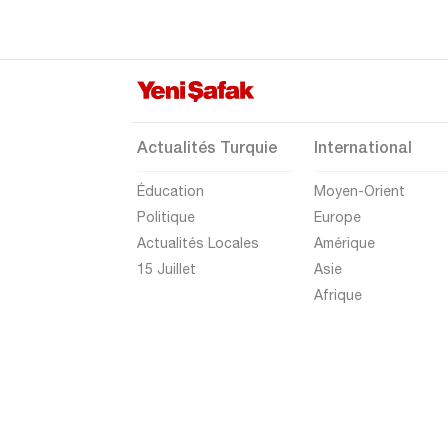
Eskişehir
Gaziantep
Giresun
Gümüşhane
Actualités Turquie
International
Hakkari
Éducation
Moyen-Orient
Hatay
Politique
Europe
Iğdır
Actualités Locales
Amérique
Isparta
15 Juillet
Asie
Afrique
Kahramanmaraş
Karabük
Karaman
Kars
Kastamonu