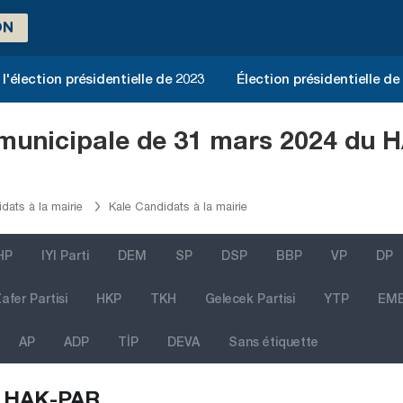
ON
l'élection présidentielle de 2023
Élection présidentielle de
n municipale de 31 mars 2024 du 
dats à la mairie
Kale Candidats à la mairie
HP
IYI Parti
DEM
SP
DSP
BBP
VP
DP
afer Partisi
HKP
TKH
Gelecek Partisi
YTP
EM
AP
ADP
TİP
DEVA
Sans étiquette
HAK-PAR