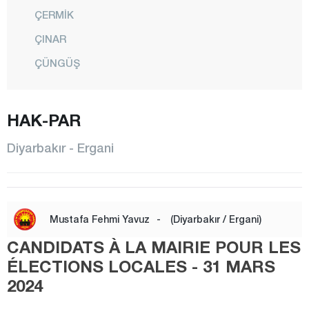
ÇERMİK
ÇINAR
ÇÜNGÜŞ
DİCLE
EĞİL
HAK-PAR
ERGANİ
Diyarbakır - Ergani
HANİ
HAZRO
KAYAPINAR
Mustafa Fehmi Yavuz
-
(Diyarbakır / Ergani)
KOCAKÖY
CANDIDATS À LA MAIRIE POUR LES
KULP
ÉLECTIONS LOCALES - 31 MARS
2024
LİCE