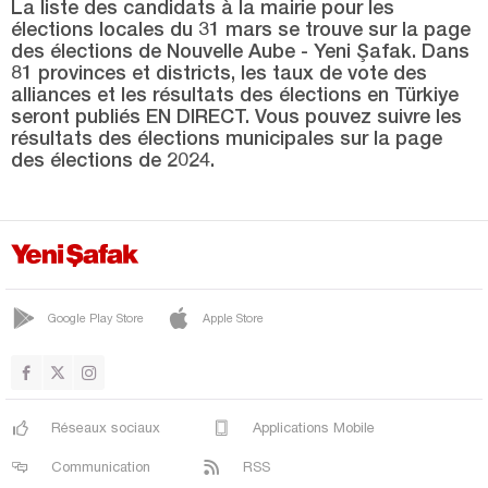
SİLVAN
La liste des candidats à la mairie pour les
élections locales du 31 mars se trouve sur la page
SUR
des élections de Nouvelle Aube - Yeni Şafak. Dans
81 provinces et districts, les taux de vote des
YENİŞEHİR
alliances et les résultats des élections en Türkiye
seront publiés EN DIRECT. Vous pouvez suivre les
Düzce
résultats des élections municipales sur la page
Edirne
des élections de 2024.
Elazığ
Erzincan
Erzurum
Eskişehir
Google Play Store
Apple Store
Gaziantep
Giresun
Gümüşhane
Réseaux sociaux
Applications Mobile
Hakkari
Communication
RSS