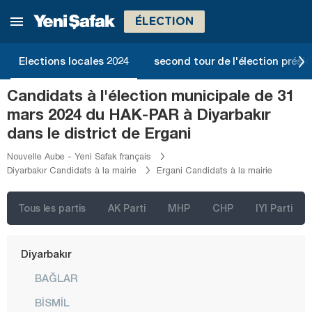
Bilecik
ÉLECTION
Bingöl
Bitlis
Elections locales 2024
second tour de l'élection présid
Bolu
Candidats à l'élection municipale de 31
Burdur
mars 2024 du HAK-PAR à Diyarbakır
Bursa
dans le district de Ergani
Çanakkale
Nouvelle Aube - Yeni Safak français
Diyarbakır Candidats à la mairie
Ergani Candidats à la mairie
Çankırı
Çorum
Tous les partis
AK Parti
MHP
CHP
IYI Parti
Denizli
Diyarbakır
BAĞLAR
BİSMİL