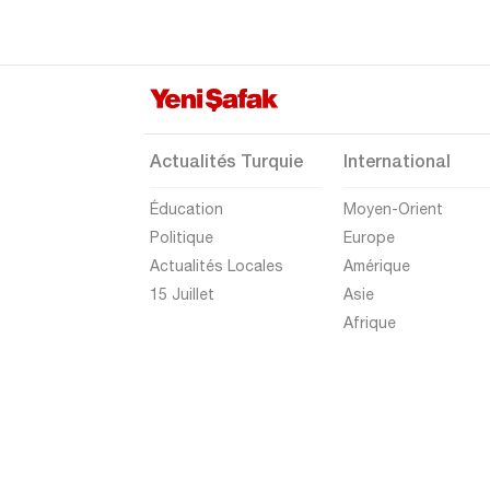
Gümüşhane
Hakkari
Hatay
Iğdır
Actualités Turquie
International
Isparta
Éducation
Moyen-Orient
Kahramanmaraş
Politique
Europe
Karabük
Actualités Locales
Amérique
Karaman
15 Juillet
Asie
Afrique
Kars
Kastamonu
Kayseri
Kilis
Kırıkkale