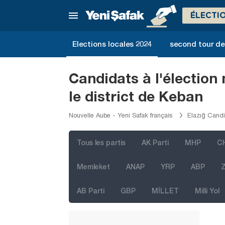
Bilecik
ÉLECTI
Bingöl
Bitlis
Elections locales 2024
second tour de 
Bolu
Burdur
Candidats à l'électio
Bursa
le district de Keban
Çanakkale
Nouvelle Aube - Yeni Safak français
Elazığ Candi
Çankırı
Çorum
Tous les partis
AK Parti
MHP
C
Denizli
Memleket
ANAP
YRP
ABP
Z
Diyarbakır
AB Parti
GBP
MİLLET
Milli Yol
Düzce
Edirne