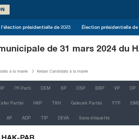
ON
l'élection présidentielle de 2023
Élection présidentielle de
n municipale de 31 mars 2024 du 
dats à la mairie
Keban Candidats à la mairie
HP
IYI Parti
DEM
SP
DSP
BBP
VP
DP
afer Partisi
HKP
TKH
Gelecek Partisi
YTP
EM
AP
ADP
TİP
DEVA
Sans étiquette
HAK-PAR