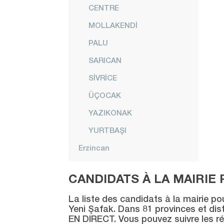
CENTRE
MOLLAKENDİ
PALU
SARICAN
SİVRİCE
ÜÇOCAK
YAZIKONAK
YURTBAŞI
Erzincan
Erzurum
CANDIDATS À LA MAIRIE 
Eskişehir
La liste des candidats à la mairie po
Gaziantep
Yeni Şafak. Dans 81 provinces et distr
EN DIRECT. Vous pouvez suivre les ré
Giresun