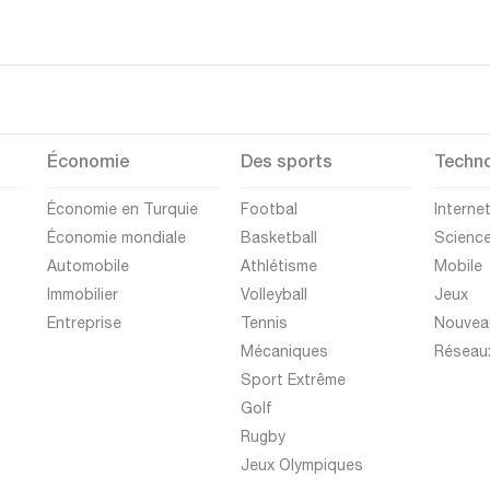
Économie
Des sports
Techno
Économie en Turquie
Footbal
Interne
Économie mondiale
Basketball
Scienc
Automobile
Athlétisme
Mobile
Immobilier
Volleyball
Jeux
Entreprise
Tennis
Nouvea
Mécaniques
Réseau
Sport Extrême
Golf
Rugby
Jeux Olympiques