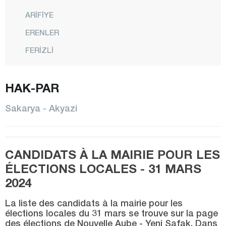
ARİFİYE
ERENLER
FERİZLİ
GEYVE
HAK-PAR
HENDEK
KARAPÜRÇEK
Sakarya - Akyazi
KARASU
KAYNARCA
CANDIDATS À LA MAIRIE POUR LES
KOCAALİ
ÉLECTIONS LOCALES - 31 MARS
PAMUKOVA
2024
SAPANCA
La liste des candidats à la mairie pour les
SERDİVAN
élections locales du 31 mars se trouve sur la page
des élections de Nouvelle Aube - Yeni Şafak. Dans