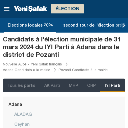
ÉLECTION
Elections locales 2024
second tour de l'élection présid
Candidats à l'élection municipale de 31
mars 2024 du IYI Parti à Adana dans le
district de Pozanti
Nouvelle Aube - Yeni Safak français
Adana Candidats à la mairie
Pozanti Candidats à la mairie
İstanbul
Ankara
Tous les partis
AK Parti
MHP
CHP
IYI Parti
Izmir
Adana
ALADAĞ
Ceyhan