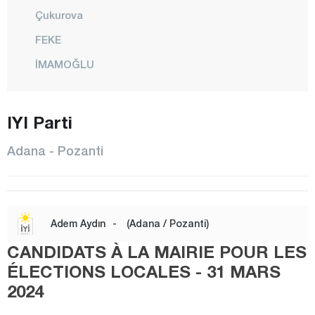
Çukurova
FEKE
İMAMOĞLU
KARAİSALI
KARATAŞ
IYI Parti
KOZAN
Adana - Pozanti
POZANTI
SAİMBEYLİ
SARIÇAM
Adem Aydın
-
(Adana / Pozanti)
SEYHAN
CANDIDATS À LA MAIRIE POUR LES
TUFANBEYLİ
ÉLECTIONS LOCALES - 31 MARS
2024
YUMURTALIK