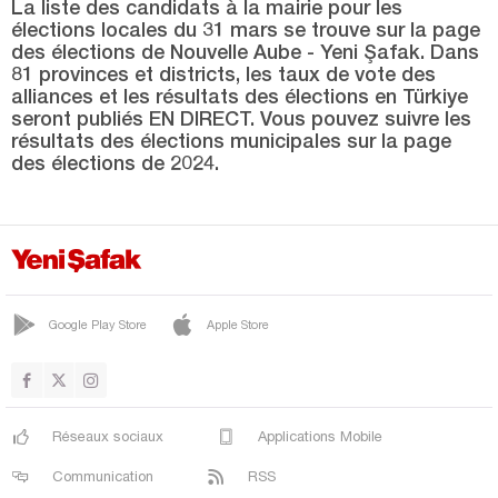
Yüreğir
La liste des candidats à la mairie pour les
élections locales du 31 mars se trouve sur la page
Adıyaman
des élections de Nouvelle Aube - Yeni Şafak. Dans
81 provinces et districts, les taux de vote des
Afyonkarahisar
alliances et les résultats des élections en Türkiye
seront publiés EN DIRECT. Vous pouvez suivre les
Ağrı
résultats des élections municipales sur la page
Aksaray
des élections de 2024.
Amasya
Antalya
Ardahan
Artvin
Google Play Store
Apple Store
Aydın
Balıkesir
Bartın
Réseaux sociaux
Applications Mobile
Batman
Communication
RSS