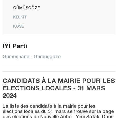
GÜMÜŞGÖZE
KELKİT
KÖSE
KÜRTÜN
IYI Parti
CENTRE
ÖBEKTAŞ
Gümüşhane - Gümüşgöze
ÖZKÜRTÜN
ŞİRAN
CANDIDATS À LA MAIRIE POUR LES
SÖĞÜTLÜ
ÉLECTIONS LOCALES - 31 MARS
TORUL
2024
ÜNLÜPINAR
La liste des candidats à la mairie pour les
YEŞİLBÜK
élections locales du 31 mars se trouve sur la page
des élections de Nouvelle Aube - Yeni Şafak. Dans