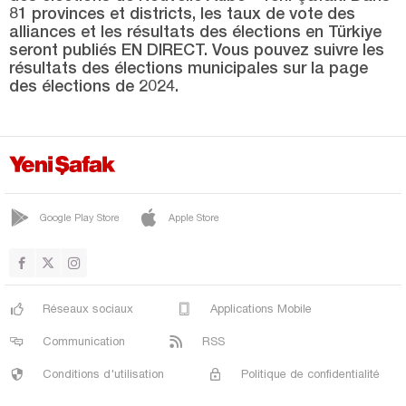
Hakkari
81 provinces et districts, les taux de vote des
alliances et les résultats des élections en Türkiye
Hatay
seront publiés EN DIRECT. Vous pouvez suivre les
Iğdır
résultats des élections municipales sur la page
des élections de 2024.
Isparta
Kahramanmaraş
Karabük
Karaman
Google Play Store
Apple Store
Kars
Kastamonu
Kayseri
Réseaux sociaux
Applications Mobile
Kilis
Communication
RSS
Kırıkkale
Conditions d'utilisation
Politique de confidentialité
Kırklareli