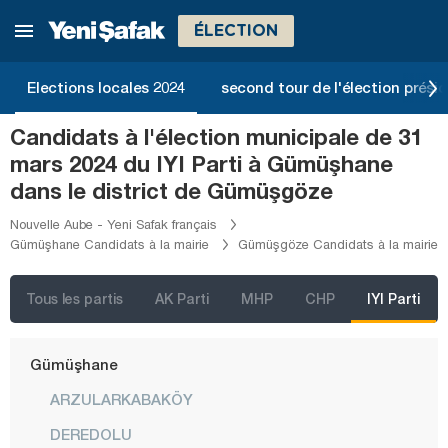
Denizli
ÉLECTION
Diyarbakır
Düzce
Elections locales 2024
second tour de l'élection présid
Edirne
Candidats à l'élection municipale de 31
Elazığ
mars 2024 du IYI Parti à Gümüşhane
Erzincan
dans le district de Gümüşgöze
Erzurum
Nouvelle Aube - Yeni Safak français
Gümüşhane Candidats à la mairie
Gümüşgöze Candidats à la mairie
Eskişehir
Gaziantep
Tous les partis
AK Parti
MHP
CHP
IYI Parti
Giresun
Gümüşhane
ARZULARKABAKÖY
DEREDOLU